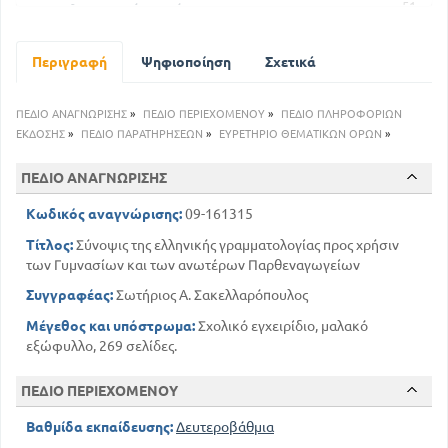
51
Εκκλησιαστική ιστορία
66
Ισοκράτης
85
Χριστιανική ρητορεία
Περιγραφή
Ψηφιοποίηση
Σχετικά
105
Ησίοδος
123
Περί μύθων Αισώπου
ΠΕΔΙΟ ΑΝΑΓΝΩΡΙΣΗΣ
»
ΠΕΔΙΟ ΠΕΡΙΕΧΟΜΕΝΟΥ
»
ΠΕΔΙΟ ΠΛΗΡΟΦΟΡΙΩΝ
130
Σόλων
ΕΚΔΟΣΗΣ
»
ΠΕΔΙΟ ΠΑΡΑΤΗΡΗΣΕΩΝ
»
ΕΥΡΕΤΗΡΙΟ ΘΕΜΑΤΙΚΩΝ ΟΡΩΝ
»
162
Τραγωδία
181
ΠΕΔΙΟ ΑΝΑΓΝΩΡΙΣΗΣ
Αισχύλος
189
Σοφοκλής
Κωδικός αναγνώρισης:
09-161315
199
Ευριπίδης
Τίτλος:
Σύνοψις της ελληνικής γραμματολογίας προς χρήσιν
216
Αρχαία κωμωδία
των Γυμνασίων και των ανωτέρων Παρθεναγωγείων
225
Φιλοσοφία
Συγγραφέας:
Σωτήριος Α. Σακελλαρόπουλος
255
Παράρτημα
Μέγεθος και υπόστρωμα:
Σχολικό εγχειρίδιο, μαλακό
εξώφυλλο, 269 σελίδες.
ΠΕΔΙΟ ΠΕΡΙΕΧΟΜΕΝΟΥ
Βαθμίδα εκπαίδευσης:
Δευτεροβάθμια