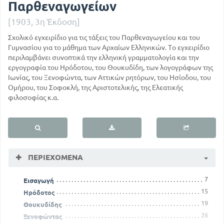
Παρθεναγωγείων
[1903, 3η Έκδοση]
Σχολικό εγχειρίδιο για τις τάξεις του Παρθεναγωγείου και του
Γυμνασίου για το μάθημα των Αρχαίων Ελληνικών. Το εγχειρίδιο
περιλαμβάνει συνοπτικά την ελληνική γραμματολογία και την
εργογραφία του Ηρόδοτου, του Θουκυδίδη, των λογογράφων της
Ιωνίας, του Ξενοφώντα, των Αττικών ρητόρων, του Ησίοδου, του
Ομήρου, του Σοφοκλή, της Αριστοτελικής, της Ελεατικής
φιλοσοφίας κ.α.
ΠΕΡΙΕΧΌΜΕΝΑ
7
Εισαγωγή
15
Ηρόδοτος
19
Θουκυδίδης
26
Ξενοφώντας