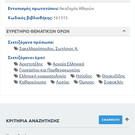
Εντοπισμός πρωτοτύπου:
Ακαδημία Αθηνών
Κωδικός βιβλιοθήκης:
161315
ΕΥΡΕΤΗΡΙΟ ΘΕΜΑΤΙΚΩΝ ΟΡΩΝ
Σχετιζόμενα πρόσωπα:
Σακελλαρόπουλος, Σωτήριος Α.
Σχετιζόμενοι όροι:
Αριστοτέλης
Αρχαία Ελληνικά
Γυμνασίου και Παρθεναγωγείου
Ελληνική γραμματολογία
Ησίοδος
Θουκυδίδης
Καθαρεύουσα
Λυσίας
Όμηρος
Σοφοκλής
ΚΡΙΤΉΡΙΑ ΑΝΑΖΉΤΗΣΗΣ