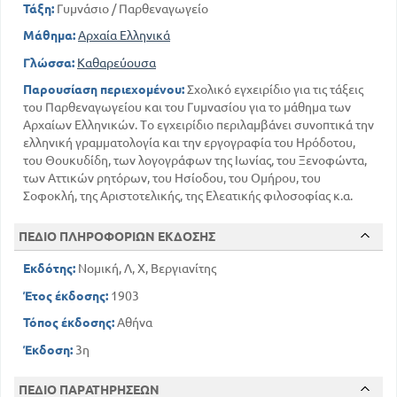
Τάξη:
Γυμνάσιο / Παρθεναγωγείο
Μάθημα:
Αρχαία Ελληνικά
Γλώσσα:
Καθαρεύουσα
Παρουσίαση περιεχομένου:
Σχολικό εγχειρίδιο για τις τάξεις
του Παρθεναγωγείου και του Γυμνασίου για το μάθημα των
Αρχαίων Ελληνικών. Το εγχειρίδιο περιλαμβάνει συνοπτικά την
ελληνική γραμματολογία και την εργογραφία του Ηρόδοτου,
του Θουκυδίδη, των λογογράφων της Ιωνίας, του Ξενοφώντα,
των Αττικών ρητόρων, του Ησίοδου, του Ομήρου, του
Σοφοκλή, της Αριστοτελικής, της Ελεατικής φιλοσοφίας κ.α.
ΠΕΔΙΟ ΠΛΗΡΟΦΟΡΙΩΝ ΕΚΔΟΣΗΣ
Εκδότης:
Νομική, Λ, Χ, Βεργιανίτης
Έτος έκδοσης:
1903
Τόπος έκδοσης:
Αθήνα
Έκδοση:
3η
ΠΕΔΙΟ ΠΑΡΑΤΗΡΗΣΕΩΝ