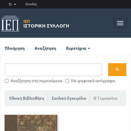
EL
Είσοδος
ΙΕΠ
Toggl
ΙΣΤΟΡΙΚΉ ΣΥΛΛΟΓΉ
navig
Πλοήγηση
Αναζήτηση
Ευρετήρια
Αναζήτηση στα περιεχόμενα
Με ψηφιακά αντίγραφα
Εθνική Βιβλιοθήκη
Σχολικό Εγχειρίδιο
Β' Γυμνασίου