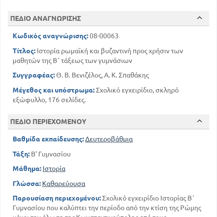
118
Περί Θεοφίλου
126
ΠΕΔΙΟ ΑΝΑΓΝΩΡΙΣΗΣ
Περί Ρωμανού του Β'
141
Περί Αλεξίου του Γ'
Κωδικός αναγνώρισης:
08-00063
162
Αναθεώρηση
Τίτλος:
Ιστορία ρωμαϊκή και βυζαντινή προς χρήσιν των
μαθητών της Β΄ τάξεως των γυμνάσιων
Συγγραφέας:
Θ. Β. Βενιζέλος, Α. Κ. Σπαθάκης
Μέγεθος και υπόστρωμα:
Σχολικό εγχειρίδιο, σκληρό
εξώφυλλο, 176 σελίδες.
ΠΕΔΙΟ ΠΕΡΙΕΧΟΜΕΝΟΥ
Βαθμίδα εκπαίδευσης:
Δευτεροβάθμια
Τάξη:
Β' Γυμνασίου
Μάθημα:
Ιστορία
Γλώσσα:
Καθαρεύουσα
Παρουσίαση περιεχομένου:
Σχολικό εγχειρίδιο Ιστορίας Β΄
Γυμνασίου που καλύπτει την περίοδο από την κτίση της Ρώμης