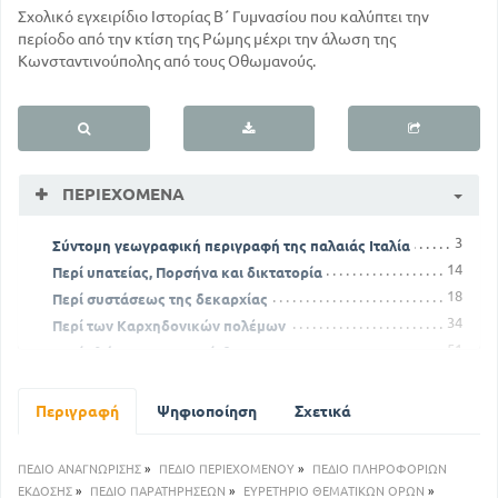
Σχολικό εγχειρίδιο Ιστορίας Β΄ Γυμνασίου που καλύπτει την
περίοδο από την κτίση της Ρώμης μέχρι την άλωση της
Κωνσταντινούπολης από τους Οθωμανούς.
ΠΕΡΙΕΧΌΜΕΝΑ
3
Σύντομη γεωγραφική περιγραφή της παλαιάς Ιταλία
14
Περί υπατείας, Πορσήνα και δικτατορία
18
Περί συστάσεως της δεκαρχίας
34
Περί των Καρχηδονικών πολέμων
51
Περί αλώσεως της Κορίνθου
58
Περί του συμμαχικού πολέμου
73
Περί Αυγούστου
Περιγραφή
Ψηφιοποίηση
Σχετικά
91
Περί Χριστιανισμού
103
Περί Θεοδοσίου του ΙΒ' ή μικρού
ΠΕΔΙΟ ΑΝΑΓΝΩΡΙΣΗΣ
»
ΠΕΔΙΟ ΠΕΡΙΕΧΟΜΕΝΟΥ
»
ΠΕΔΙΟ ΠΛΗΡΟΦΟΡΙΩΝ
109
Περί Ηρακλείου
ΕΚΔΟΣΗΣ
»
ΠΕΔΙΟ ΠΑΡΑΤΗΡΗΣΕΩΝ
»
ΕΥΡΕΤΗΡΙΟ ΘΕΜΑΤΙΚΩΝ ΟΡΩΝ
»