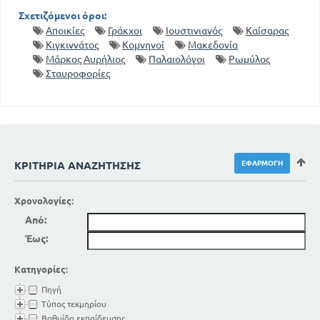
Σχετιζόμενοι όροι:
Αποικίες
Γράκχοι
Ιουστινιανός
Καίσαρας
Κιγκιννάτος
Κομνηνοί
Μακεδονία
Μάρκος Αυρήλιος
Παλαιολόγοι
Ρωμύλος
Σταυροφορίες
ΚΡΙΤΉΡΙΑ ΑΝΑΖΉΤΗΣΗΣ
Χρονολογίες:
Από:
Έως:
Κατηγορίες:
Πηγή
Τύπος τεκμηρίου
Βαθμίδα εκπαίδευσης