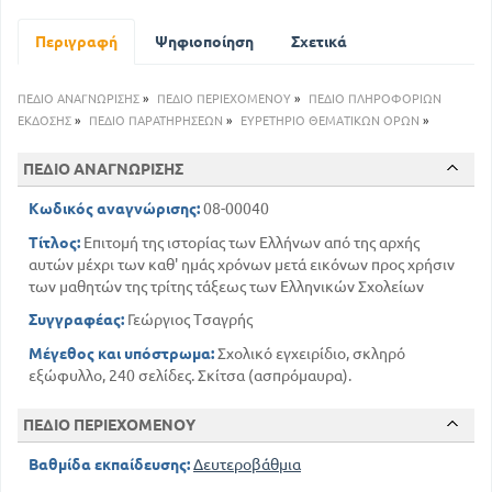
102
Η Ελλάδα υπό την Ρωμαική κυριαρχία
Περιγραφή
Ψηφιοποίηση
Σχετικά
124
Ακμή του Βυζαντινού κράτους
139
Δεύτερη υποδούλωση του Ελληνικού έθνους
ΠΕΔΙΟ ΑΝΑΓΝΩΡΙΣΗΣ
»
ΠΕΔΙΟ ΠΕΡΙΕΧΟΜΕΝΟΥ
»
ΠΕΔΙΟ ΠΛΗΡΟΦΟΡΙΩΝ
148
Τρίτη υποδούλωση του ελληνικού έθνους
ΕΚΔΟΣΗΣ
»
ΠΕΔΙΟ ΠΑΡΑΤΗΡΗΣΕΩΝ
»
ΕΥΡΕΤΗΡΙΟ ΘΕΜΑΤΙΚΩΝ ΟΡΩΝ
»
170
Έκρηξη της Ελληνικής επανάστασης
194
Πρώτη πολιορκία του Μεσολογγίου
ΠΕΔΙΟ ΑΝΑΓΝΩΡΙΣΗΣ
215
Η ναυμαχία στην Πύλο
Κωδικός αναγνώρισης:
08-00040
Τίτλος:
Επιτομή της ιστορίας των Ελλήνων από της αρχής
αυτών μέχρι των καθ' ημάς χρόνων μετά εικόνων προς χρήσιν
των μαθητών της τρίτης τάξεως των Ελληνικών Σχολείων
Συγγραφέας:
Γεώργιος Τσαγρής
Μέγεθος και υπόστρωμα:
Σχολικό εγχειρίδιο, σκληρό
εξώφυλλο, 240 σελίδες. Σκίτσα (ασπρόμαυρα).
ΠΕΔΙΟ ΠΕΡΙΕΧΟΜΕΝΟΥ
Βαθμίδα εκπαίδευσης:
Δευτεροβάθμια