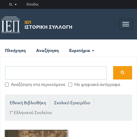
EL
Είσοδος
ΙΕΠ
Toggl
ΙΣΤΟΡΙΚΉ ΣΥΛΛΟΓΉ
navig
Πλοήγηση
Αναζήτηση
Ευρετήρια
Αναζήτηση στα περιεχόμενα
Με ψηφιακά αντίγραφα
Εθνική Βιβλιοθήκη
Σχολικό Εγχειρίδιο
Γ' Ελληνικού Σχολείου