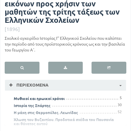
εικόνων προς χρήσιν των
μαθητών της τρίτης τάξεως των
Ελληνικών Σχολείων
[1896]
Σχολικό εγχειρίδιο Ιστορίας Γ' Ελληνικού Σχολείου που καλύπτει
την περίοδο από τους προϊστορικούς χρόνους ως και την βασιλεία
του Γεωργίου Α΄.
ΠΕΡΙΕΧΌΜΕΝΑ
5
Μυθικοί και ηρωικοί χρόνοι
30
Ιστορία της Σπάρτης
52
Η μάχη στις Θερμοπύλες. Λεωνίδας
Άλωση του Βυζαντίου. Προδοτικά σχέδια του Παυσανία
και θάνατος αυτού
79
62
Οι τριάντα τύραννοι. Θρασύβουλος