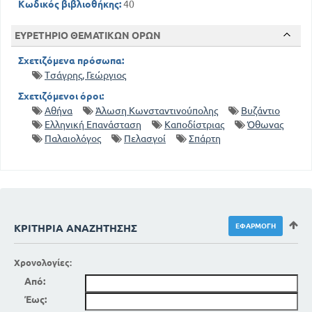
Κωδικός βιβλιοθήκης:
40
ΕΥΡΕΤΗΡΙΟ ΘΕΜΑΤΙΚΩΝ ΟΡΩΝ
Σχετιζόμενα πρόσωπα:
Τσάγρης, Γεώργιος
Σχετιζόμενοι όροι:
Αθήνα
Άλωση Κωνσταντινούπολης
Βυζάντιο
Ελληνική Επανάσταση
Καποδίστριας
Όθωνας
Παλαιολόγος
Πελασγοί
Σπάρτη
ΚΡΙΤΉΡΙΑ ΑΝΑΖΉΤΗΣΗΣ
Χρονολογίες:
Από:
Έως: