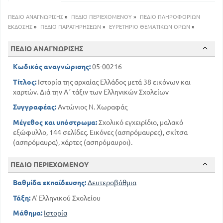
84
63
ΚΕΦΑΛΑΙΟ Ε'. Ηγεμονία των Αθηνών
ΚΕΦΑΛΑΙΟ ΣΤ'. Η Αθήνα επί Περικλή και ο Ελληνικός
ΠΕΔΙΟ ΑΝΑΓΝΩΡΙΣΗΣ
»
ΠΕΔΙΟ ΠΕΡΙΕΧΟΜΕΝΟΥ
»
ΠΕΔΙΟ ΠΛΗΡΟΦΟΡΙΩΝ
πολιτισμός κατά τον Ε' αιώνα π. Χ
ΕΚΔΟΣΗΣ
»
ΠΕΔΙΟ ΠΑΡΑΤΗΡΗΣΕΩΝ
»
ΕΥΡΕΤΗΡΙΟ ΘΕΜΑΤΙΚΩΝ ΟΡΩΝ
»
102
91
ΚΕΦΑΛΑΙΟ Ζ'. Πελοποννησιακός πόλεμος
109
ΚΕΦΑΛΑΙΟ Η'. Ηγεμονία των Σπαρτιατών
ΠΕΔΙΟ ΑΝΑΓΝΩΡΙΣΗΣ
115
ΚΕΦΑΛΑΙΟ Θ'. Ηγεμονία των Θηβών
Κωδικός αναγνώρισης:
05-00216
119
ΚΕΦΑΛΑΙΟ Ι'. Ηγεμονία των Μακεδόνων
Τίτλος:
Ιστορία της αρχαίας Ελλάδος μετά 38 εικόνων και
ΚΕΦΑΛΑΙΟ ΙΑ'. Κοινωνική, σταρτιωτική και πνευματική
κατάσταση της Ελλάδας κατά τον Δ' αιώνα π. Χ
χαρτών. Διά την Α΄ τάξιν των Ελληνικών Σχολείων
124
Συγγραφέας:
Αντώνιος Ν. Χωραφάς
ΚΕΦΑΛΑΙΟ ΙΒ'. Η κοσμοκρατορία του Μεγάλου
Αλεξάνδρου
Μέγεθος και υπόστρωμα:
Σχολικό εγχειρίδιο, μαλακό
128
εξώφυλλο, 144 σελίδες. Εικόνες (ασπρόμαυρες), σκίτσα
(ασπρόμαυρα), χάρτες (ασπρόμαυροι).
ΠΕΔΙΟ ΠΕΡΙΕΧΟΜΕΝΟΥ
Βαθμίδα εκπαίδευσης:
Δευτεροβάθμια
Τάξη:
Α' Ελληνικού Σχολείου
Μάθημα:
Ιστορία