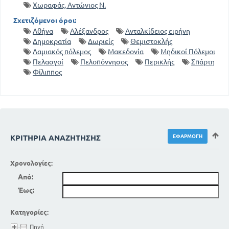
Χωραφάς, Αντώνιος Ν.
Σχετιζόμενοι όροι:
Αθήνα
Αλέξανδρος
Ανταλκίδειος ειρήνη
Δημοκρατία
Δωριείς
Θεμιστοκλής
Λαμιακός πόλεμος
Μακεδονία
Μηδικοί Πόλεμοι
Πελασγοί
Πελοπόννησος
Περικλής
Σπάρτη
Φίλιππος
ΚΡΙΤΉΡΙΑ ΑΝΑΖΉΤΗΣΗΣ
Χρονολογίες:
Από:
Έως:
Κατηγορίες:
Πηγή