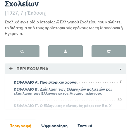
Σχολείων
[1927, 7η Έκδοση]
Σχολικό εγχειρίδιο Ιστορίας Α' Ελληνικού Σχολείου που καλύπτει
το διάστημα από τους προϊστορικούς χρόνους ως τη Μακεδονική
Ηγεμονία.
ΠΕΡΙΕΧΌΜΕΝΑ
7
ΚΕΦΑΛΑΙΟ Α'. Προϊστορικοί χρόνοι
ΚΕΦΑΛΑΙΟ Β'. Διάπλαση των Ελληνικών πολιτειών και
εξάπλωση των Ελλήνων εκτός Αιγαίου πελάγους
30
ΚΕΦΑΛΑΙΟ Γ'. Ο Ελληνικός πολιτισμός μέχρι τον Ε π. Χ
αιώνα
49
ΚΕΦΑΛΑΙΟ Δ'. Περσικοί πόλεμοι. Οι Έλληνες της Μικράς
Περιγραφή
Ψηφιοποίηση
Σχετικά
Ασίας και οι βάρβαροι