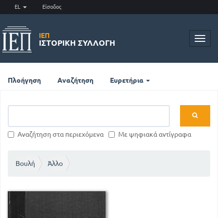
EL
Είσοδος
ΙΕΠ
Toggl
ΙΣΤΟΡΙΚΉ ΣΥΛΛΟΓΉ
navig
Πλοήγηση
Αναζήτηση
Ευρετήρια
Αναζήτηση στα περιεχόμενα
Με ψηφιακά αντίγραφα
Βουλή
Άλλο