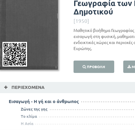
Γεωγραφία των Η
Δημοτικού
[1950]
Μαθητικό βοήθημα Γεωγραφίας 
εισαγωγή στη φυσική, μαθηματικ
ενδεικτικές χώρες και περιοχές 
Ευρώπης.
ΠΡΟΒΟΛΉ
Μ
ΠΕΡΙΕΧΌΜΕΝΑ
Εισαγωγή - Η γή και ο άνθρωπος
Ζώνες της γης
Το κλίμα
Η Ασία
Κράτη της Δυτικής Ασίας