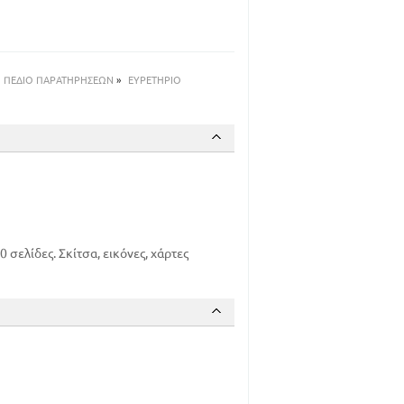
33
37
41
51
ΠΕΔΙΟ ΠΑΡΑΤΗΡΗΣΕΩΝ
»
ΕΥΡΕΤΗΡΙΟ
62
69
83
88
89
90
92
ελίδες. Σκίτσα, εικόνες, χάρτες