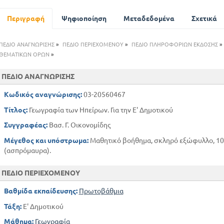
Κράτη της Κεντρικής Ασίας
Κράτη Νοτίου Ασίας
Περιγραφή
Ψηφιοποίηση
Μεταδεδομένα
Σχετικά
Κράτη Ανατολικής και Βορείου Ασίας
Η ΑΦΡΙΚΗ - ΓΕΝΙΚΑ
ΠΕΔΙΟ ΑΝΑΓΝΩΡΙΣΗΣ
»
ΠΕΔΙΟ ΠΕΡΙΕΧΟΜΕΝΟΥ
»
ΠΕΔΙΟ ΠΛΗΡΟΦΟΡΙΩΝ ΕΚΔΟΣΗΣ
»
Βόρειο Αφρική και κράτη της Κεντρικής Αφρικής
ΘΕΜΑΤΙΚΩΝ ΟΡΩΝ
»
Η ΑΜΕΡΙΚΗ
ΠΕΔΙΟ ΑΝΑΓΝΩΡΙΣΗΣ
Κεντρική - Νότιος Αμερική
Κράτη του Ειρηνικου
Κωδικός αναγνώρισης:
03-20560467
Κράτη του Ατλαντικού
Τίτλος:
Γεωγραφία των Ηπείρων. Για την Ε' Δημοτικού
Κράτη Εσωτερικού
Συγγραφέας:
Βασ. Γ. Οικονομίδης
Η ΑΥΣΤΡΑΛΙΑ
Μέγεθος και υπόστρωμα:
Μαθητικό βοήθημα, σκληρό εξώφυλλο, 100 σ
(ασπρόμαυρα).
ΠΕΔΙΟ ΠΕΡΙΕΧΟΜΕΝΟΥ
Βαθμίδα εκπαίδευσης:
Πρωτοβάθμια
Τάξη:
Ε' Δημοτικού
Μάθημα:
Γεωγραφία