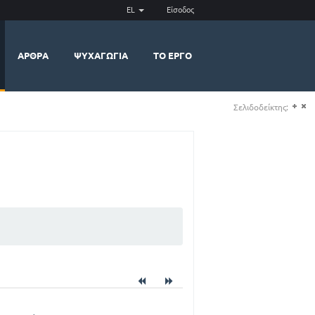
EL
Είσοδος
ΆΡΘΡΑ
ΨΥΧΑΓΩΓΊΑ
ΤΟ ΈΡΓΟ
Σελιδοδείκτης:
(+)
(-)