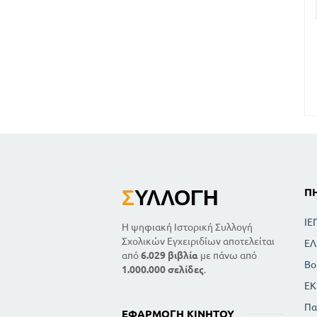
Σ
ΥΛΛΟΓΉ
Π
ΙΕ
Η ψηφιακή Ιστορική Συλλογή
Σχολικών Εγχειριδίων αποτελείται
ΕΛ
από
6.029 βιβλία
με πάνω από
Βο
1.000.000 σελίδες
.
ΕΚ
Πα
ΕΦΑΡΜΟΓΉ ΚΙΝΗΤΟΎ