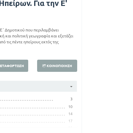
πείρων. Για την Ε'
Ε΄ Δημοτικού που περιλαμβάνει
ή και πολιτική γεωγραφία και εξετάζει
από τις πέντε ηπείρους εκτός της
ΕΤΑΦΌΡΤΩΣΗ
ΚΟΙΝΟΠΟΊΗΣΗ
3
10
14
17
22