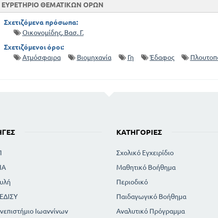
ΕΥΡΕΤΗΡΙΟ ΘΕΜΑΤΙΚΩΝ ΟΡΩΝ
Σχετιζόμενα πρόσωπα:
Οικονομίδης, Βασ. Γ.
Σχετιζόμενοι όροι:
Ατμόσφαιρα
Βιομηχανία
Γη
Έδαφος
Πλουτοπ
ΗΓΈΣ
ΚΑΤΗΓΟΡΊΕΣ
Π
Σχολικό Εγχειρίδιο
ΙΑ
Μαθητικό Βοήθημα
υλή
Περιοδικό
ΕΔΙΣΥ
Παιδαγωγικό Βοήθημα
νεπιστήμιο Ιωαννίνων
Αναλυτικό Πρόγραμμα