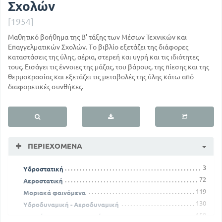
Σχολών
[1954]
Μαθητικό βοήθημα της Β' τάξης των Μέσων Τεχνικών και
Επαγγελματικών Σχολών. Το βιβλίο εξετάζει της διάφορες
καταστάσεις της ύλης, αέρια, στερεή και υγρή και τις ιδιότητες
τους. Εισάγει τις έννοιες της μάζας, του βάρους, της πίεσης και της
θερμοκρασίας και εξετάζει τις μεταβολές της ύλης κάτω από
διαφορετικές συνθήκες.
ΠΕΡΙΕΧΌΜΕΝΑ
3
Υδροστατική
72
Αεροστατική
119
Μοριακά φαινόμενα
130
Υδροδυναμική - Αεροδυναμική
159
Θερμότητα - Θερμοκρασία