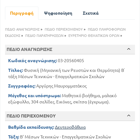
174
Διαστολή
213
Θερμιδομετρία
Περιγραφή
Ψηφιοποίηση
Σχετικά
229
Μεταβολές καταστάσεων των σωμάτων
274
Διάδοση θερμότητας
ΠΕΔΙΟ ΑΝΑΓΝΩΡΙΣΗΣ
»
ΠΕΔΙΟ ΠΕΡΙΕΧΟΜΕΝΟΥ
»
ΠΕΔΙΟ ΠΛΗΡΟΦΟΡΙΩΝ
279
Στοιχεία θερμοδυναμικής
ΕΚΔΟΣΗΣ
»
ΠΕΔΙΟ ΠΑΡΑΤΗΡΗΣΕΩΝ
»
ΕΥΡΕΤΗΡΙΟ ΘΕΜΑΤΙΚΩΝ ΟΡΩΝ
»
ΠΕΔΙΟ ΑΝΑΓΝΩΡΙΣΗΣ
Κωδικός αναγνώρισης:
03-20560405
Τίτλος:
Φυσική (Μηχανική των Ρευστών και Θερμότητα) Β ́
τάξη Μέσων Τεχνικών - Επαγγελματικών Σχολών
Συγγραφέας:
Αργύρης Μαυρομματάκος
Μέγεθος και υπόστρωμα:
Μαθητικό βοήθημα, μαλακό
εξώφυλλο, 304 σελίδες. Εικόνες, σκίτσα (έγχρωμα).
ΠΕΔΙΟ ΠΕΡΙΕΧΟΜΕΝΟΥ
Βαθμίδα εκπαίδευσης:
Δευτεροβάθμια
Τάξη:
Β' Μέσων Τεχνικών - Επαγγελματικών Σχολών