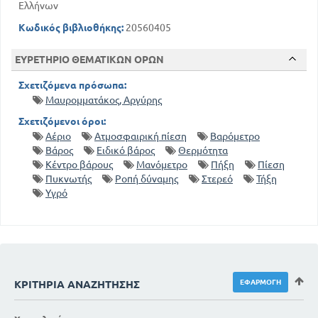
Ελλήνων
Κωδικός βιβλιοθήκης:
20560405
ΕΥΡΕΤΗΡΙΟ ΘΕΜΑΤΙΚΩΝ ΟΡΩΝ
Σχετιζόμενα πρόσωπα:
Μαυρομματάκος, Αργύρης
Σχετιζόμενοι όροι:
Αέριο
Ατμοσφαιρική πίεση
Βαρόμετρο
Βάρος
Ειδικό βάρος
Θερμότητα
Κέντρο βάρους
Μανόμετρο
Πήξη
Πίεση
Πυκνωτής
Ροπή δύναμης
Στερεό
Τήξη
Υγρό
ΚΡΙΤΉΡΙΑ ΑΝΑΖΉΤΗΣΗΣ