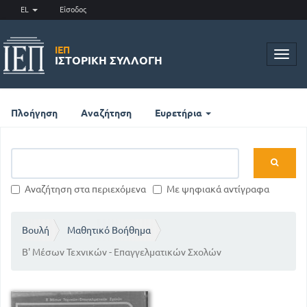
EL
Είσοδος
ΙΕΠ
Toggl
ΙΣΤΟΡΙΚΉ ΣΥΛΛΟΓΉ
navig
Πλοήγηση
Αναζήτηση
Ευρετήρια
Αναζήτηση στα περιεχόμενα
Με ψηφιακά αντίγραφα
Βουλή
Μαθητικό Βοήθημα
Β' Μέσων Τεχνικών - Επαγγελματικών Σχολών