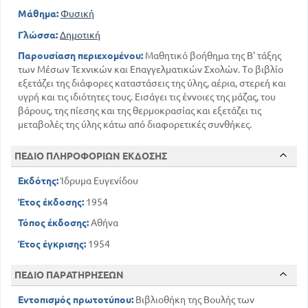
Μάθημα:
Φυσική
Γλώσσα:
Δημοτική
Παρουσίαση περιεχομένου:
Μαθητικό βοήθημα της Β' τάξης
των Μέσων Τεχνικών και Επαγγελματικών Σχολών. Το βιβλίο
εξετάζει της διάφορες καταστάσεις της ύλης, αέρια, στερεή και
υγρή και τις ιδιότητες τους. Εισάγει τις έννοιες της μάζας, του
βάρους, της πίεσης και της θερμοκρασίας και εξετάζει τις
μεταβολές της ύλης κάτω από διαφορετικές συνθήκες.
ΠΕΔΙΟ ΠΛΗΡΟΦΟΡΙΩΝ ΕΚΔΟΣΗΣ
Εκδότης:
Ίδρυμα Ευγενίδου
Έτος έκδοσης:
1954
Τόπος έκδοσης:
Αθήνα
Έτος έγκρισης:
1954
ΠΕΔΙΟ ΠΑΡΑΤΗΡΗΣΕΩΝ
Εντοπισμός πρωτοτύπου:
Βιβλιοθήκη της Βουλής των