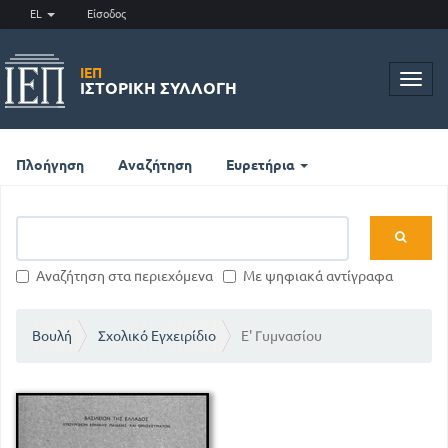
EL
Είσοδος
ΙΕΠ
Toggl
ΙΣΤΟΡΙΚΉ ΣΥΛΛΟΓΉ
navig
Πλοήγηση
Αναζήτηση
Ευρετήρια
Αναζήτηση στα περιεχόμενα
Με ψηφιακά αντίγραφα
Βουλή
Σχολικό Εγχειρίδιο
Ε' Γυμνασίου