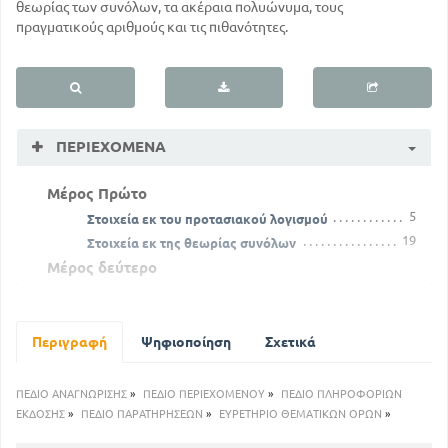
θεωρίας των συνόλων, τα ακέραια πολυώνυμα, τους
πραγματικούς αριθμούς και τις πιθανότητες.
ΠΕΡΙΕΧΌΜΕΝΑ
Μέρος Πρώτο
5
Στοιχεία εκ του προτασιακού λογισμού
19
Στοιχεία εκ της θεωρίας συνόλων
Μέρος δεύτερο
38
Απόλυτη τιμή πραγματικού αριθμού
Στοιχεία εκ της θεωρίας των ακέραιων
πολυωνύμων
Περιγραφή
Ψηφιοποίηση
Σχετικά
141
70
Περί ακολουθιών πραγματικών αριθμών
177
Περί προόδων
ΠΕΔΙΟ ΑΝΑΓΝΩΡΙΣΗΣ
»
ΠΕΔΙΟ ΠΕΡΙΕΧΟΜΕΝΟΥ
»
ΠΕΔΙΟ ΠΛΗΡΟΦΟΡΙΩΝ
199
Σειρές πραγματικών αριθμών
ΕΚΔΟΣΗΣ
»
ΠΕΔΙΟ ΠΑΡΑΤΗΡΗΣΕΩΝ
»
ΕΥΡΕΤΗΡΙΟ ΘΕΜΑΤΙΚΩΝ ΟΡΩΝ
»
Λογάριθμοι - εκθετικές και λογαριθμικές εξισώσεις
- συστήματα