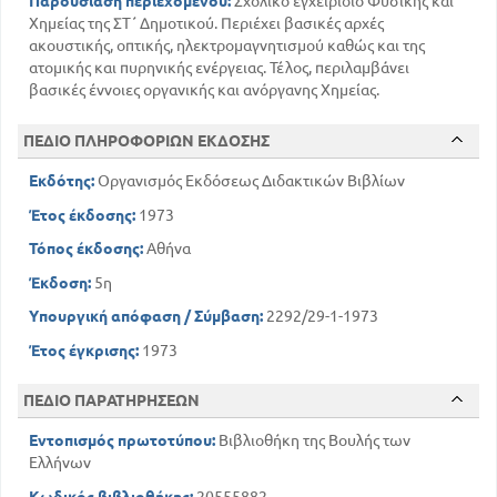
Παρουσίαση περιεχομένου:
Σχολικό εγχειρίδιο Φυσικής και
25
Χημείας της ΣΤ΄ Δημοτικού. Περιέχει βασικές αρχές
Επίπεδα κάτοπτρα
ακουστικής, οπτικής, ηλεκτρομαγνητισμού καθώς και της
25
Σφαιρικά κάτοπτρα
ατομικής και πυρηνικής ενέργειας. Τέλος, περιλαμβάνει
26
Σχηματισμός ειδώλων στα κοίλα κάτοπτρα
βασικές έννοιες οργανικής και ανόργανης Χημείας.
28
Διάθλαση του φωτός
29
Ατμοσφαιρική διάθλαση
ΠΕΔΙΟ ΠΛΗΡΟΦΟΡΙΩΝ ΕΚΔΟΣΗΣ
30
Ολική ανάκλαση
Εκδότης:
Οργανισμός Εκδόσεως Διδακτικών Βιβλίων
32
Φακοί, είδη φακών
33
Κύρια εστία
Έτος έκδοσης:
1973
33
Μέρη του φακού
Τόπος έκδοσης:
Αθήνα
Σχηματισμός ειδώλου υπό συγκλίνοντος
φακού
Έκδοση:
5η
35
34
Αποκλίνοντες φακοί
Υπουργική απόφαση / Σύμβαση:
2292/29-1-1973
Εφαρμογές των φακών ΄/ μυωπία
πρεσβυωπία
Έτος έγκρισης:
1973
36
36
Φωτογραφική μηχανή
38
ΠΕΔΙΟ ΠΑΡΑΤΗΡΗΣΕΩΝ
Μικροσκόπια
39
Τηλεσκόπια
Εντοπισμός πρωτοτύπου:
Βιβλιοθήκη της Βουλής των
39
Προβολείς
Ελλήνων
40
Κινηματογράφος
Κωδικός βιβλιοθήκης:
20555882