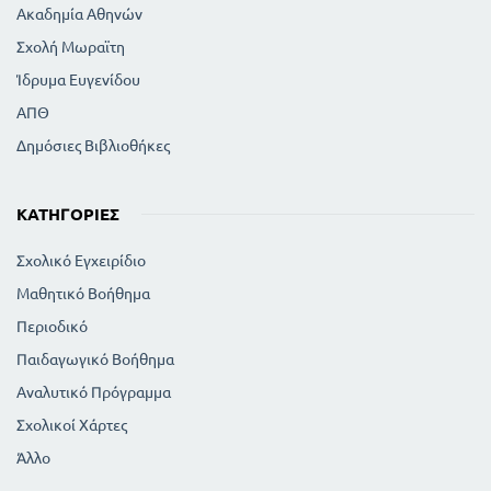
89
Ακαδημία Αθηνών
Ισότοπα στοιχεία
89
Εφαρμογές ραδιοισοτόπων
Σχολή Μωραϊτη
90
Ραδιενέργεια
Ίδρυμα Ευγενίδου
90
Ακτινοβολίες α, β, γ
ΑΠΘ
91
Ράδιο
91
Δημόσιες Βιβλιοθήκες
Ουράνιο
92
Ατομική ενέργεια
ΚΑΤΗΓΟΡΊΕΣ
ΜΕΡΟΣ ΔΕΥΤΕΡΟ
Σχολικό Εγχειρίδιο
ΧΗΜΕΙΑ
Μαθητικό Βοήθημα
93
ΕΙΣΑΓΩΓΗ
94
Περιοδικό
Πετρέλαιο
96
Συνθετική βενζίνη
Παιδαγωγικό Βοήθημα
Φωταέριο 97
Αναλυτικό Πρόγραμμα
99
Ακετυλένιο
Σχολικοί Χάρτες
101
Αιθυλική αλκοόλη
103
Άλλο
Ζυμώσεις και φυράματα
104
Αλκοολική ζύμωση