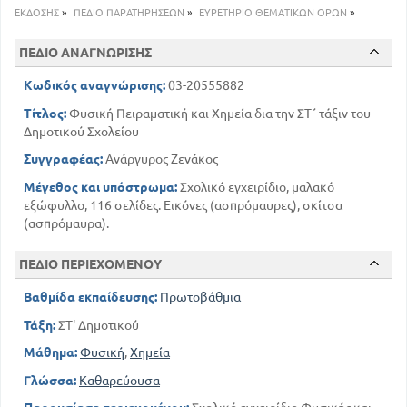
12
Χαρακτήρες του ήχου, ύψος, ένταση
ΕΚΔΟΣΗΣ
»
ΠΕΔΙΟ ΠΑΡΑΤΗΡΗΣΕΩΝ
»
ΕΥΡΕΤΗΡΙΟ ΘΕΜΑΤΙΚΩΝ ΟΡΩΝ
»
13
Χροιά
ΠΕΔΙΟ ΑΝΑΓΝΩΡΙΣΗΣ
14
Ηχεια. Μουσικά όργανα
14
Τα φωνητικά όργανα του ανθρώπου
Κωδικός αναγνώρισης:
03-20555882
15
Φωνογράφος του Έντισον
Τίτλος:
Φυσική Πειραματική και Χημεία δια την ΣΤ΄ τάξιν του
15
Ηχοληψία παραγωγή δίσκων
Δημοτικού Σχολείου
ΟΠΤΙΚΗ
Συγγραφέας:
Ανάργυρος Ζενάκος
18
Το φως
18
Μέγεθος και υπόστρωμα:
Σχολικό εγχειρίδιο, μαλακό
Αυτόφωτα και ετερόφωτα σώματα
εξώφυλλο, 116 σελίδες. Εικόνες (ασπρόμαυρες), σκίτσα
19
Διαφανή και αδιαφανή σώματα
(ασπρόμαυρα).
19
Διάδοση του φωτός
20
Σκιά
ΠΕΔΙΟ ΠΕΡΙΕΧΟΜΕΝΟΥ
21
Έκλειψη Ηλίου και Σελήνης
22
Σκοτεινός θάλαμος
Βαθμίδα εκπαίδευσης:
Πρωτοβάθμια
23
Ταχύτητα του φωτός
Τάξη:
ΣΤ' Δημοτικού
23
Ανάκλαση του φωτός
Μάθημα:
Φυσική
,
Χημεία
24
Διάχυση του φωτός
Γλώσσα:
Καθαρεύουσα
24
Διάχυση του φωτός
25
Κάτοπτρα