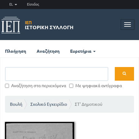
EL
Είσοδος
ΙΕΠ
Toggl
ΙΣΤΟΡΙΚΉ ΣΥΛΛΟΓΉ
navig
Πλοήγηση
Αναζήτηση
Ευρετήρια
Αναζήτηση στα περιεχόμενα
Με ψηφιακά αντίγραφα
Βουλή
Σχολικό Εγχειρίδιο
ΣΤ' Δημοτικού