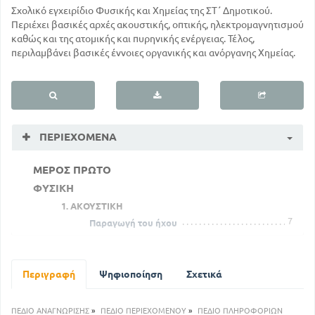
Σχολικό εγχειρίδιο Φυσικής και Χημείας της ΣΤ΄ Δημοτικού.
Περιέχει βασικές αρχές ακουστικής, οπτικής, ηλεκτρομαγνητισμού
καθώς και της ατομικής και πυρηνικής ενέργειας. Τέλος,
περιλαμβάνει βασικές έννοιες οργανικής και ανόργανης Χημείας.
ΠΕΡΙΕΧΌΜΕΝΑ
ΜΕΡΟΣ ΠΡΩΤΟ
ΦΥΣΙΚΗ
1. ΑΚΟΥΣΤΙΚΗ
7
Παραγωγή του ήχου
8
Διάδοση του ήχου
9
Ηχητικά κύματα
9
Περιγραφή
Ταχύτητα του ήχου
Ψηφιοποίηση
Σχετικά
10
Ανάκλαση του ήχου
11
Ηχώ και αντήχηση
ΠΕΔΙΟ ΑΝΑΓΝΩΡΙΣΗΣ
»
ΠΕΔΙΟ ΠΕΡΙΕΧΟΜΕΝΟΥ
»
ΠΕΔΙΟ ΠΛΗΡΟΦΟΡΙΩΝ