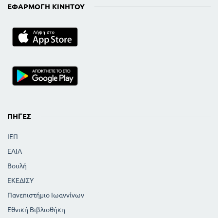
68
68
Χρησιμότητα του ηλεκτρικού ρεύματος
ΕΦΑΡΜΟΓΉ ΚΙΝΗΤΟΎ
69
Ηλεκτρική εγκατάσταση οικίας
71
Κίνδυνοι από το ηλεκτρικό ρεύμα
71
Ηλεκτρομαγνηστισμός
72
Πηνίον η σωληνοειδές
74
Τηλέφωνο
74
Τηλέγραφος
76
Μορσικό αλβάβητο
76
Ηλεκτρικό κουδούνι
77
Επαγωγικά ρεύματα
ΠΗΓΈΣ
78
Ηλεκτρομαγνητικά κύματα
79
Ραδιοφωνία
ΙΕΠ
80
Τηλεόραση
ΕΛΙΑ
81
Ραντάρ
82
Μαγνητόφωνο
Βουλή
82
Αναπαραγωγή του ήχου - πικ απ
ΕΚΕΔΙΣΥ
83
Ο εξηλεκτρισμός στην Ελλάδα
Πανεπιστήμιο Ιωαννίνων
ΑΤΟΜΙΚΗ ΦΥΣΙΚΗ
Εθνική Βιβλιοθήκη
87
Δομη του ατόμου