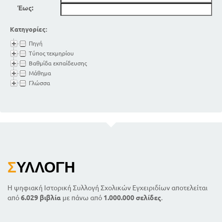
55
Καλοί και κακοί αγωγοί του ηλεκτρισμού
Έως:
57
56
Ηλεκτρισμός εξ επιδράσεως
58
Δύναμη των ακίδων
Κατηγορίες:
59
Ατμοσφαιρικός ηλεκτρισμός
Πηγή
59
Αστραπή. Κεραυνός
Τύπος τεκμηρίου
60
Αλεξικέραυνο
Βαθμίδα εκπαίδευσης
Μάθημα
61
Ηλεκτρικό ρεύμα
Γλώσσα
62
Πηγές ηλεκτρικού ρεύματος
62
Στοιχεία του Βόλτα
63
Ηλεκτρική στήλη
64
Μπαταρίεσ συσσωρευτές
Φορά και αποτελέσματα του ηλεκτρικού
ρεύματος
64
Θερμικά, μαγνητικά και χημικά αποτελέσματα
Σ
ΥΛΛΟΓΉ
του ρεύματος
66
65
Ηλεκτρόλυση
Η ψηφιακή Ιστορική Συλλογή Σχολικών Εγχειριδίων αποτελείται
67
Επαργύρωση
από
6.029 βιβλία
με πάνω από
1.000.000 σελίδες
.
Μηχανικάκαι φυσιολογικά αποτελέσματα του
ρεύματος