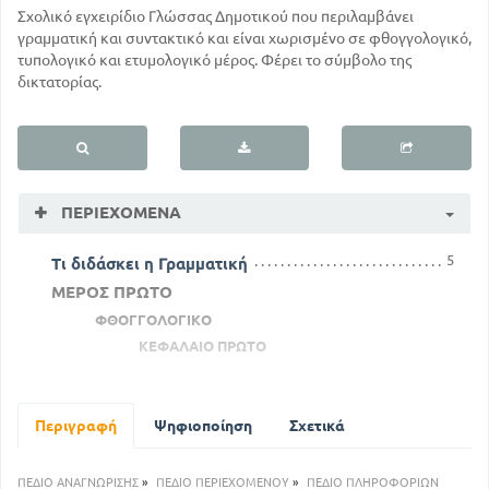
Σχολικό εγχειρίδιο Γλώσσας Δημοτικού που περιλαμβάνει
γραμματική και συντακτικό και είναι χωρισμένο σε φθογγολογικό,
τυπολογικό και ετυμολογικό μέρος. Φέρει το σύμβολο της
δικτατορίας.
ΠΕΡΙΕΧΌΜΕΝΑ
5
Τι διδάσκει η Γραμματική
ΜΕΡΟΣ ΠΡΩΤΟ
ΦΘΟΓΓΟΛΟΓΙΚΟ
ΚΕΦΑΛΑΙΟ ΠΡΩΤΟ
6
Φθόγγοι και γράμματα
6
Φωνήεντα
8
Περιγραφή
Ψηφιοποίηση
Σύμφωνα
Σχετικά
9
Δίφθογγοι
ΚΕΦΑΛΑΙΟ ΔΕΥΤΕΡΟ
ΠΕΔΙΟ ΑΝΑΓΝΩΡΙΣΗΣ
»
ΠΕΔΙΟ ΠΕΡΙΕΧΟΜΕΝΟΥ
»
ΠΕΔΙΟ ΠΛΗΡΟΦΟΡΙΩΝ