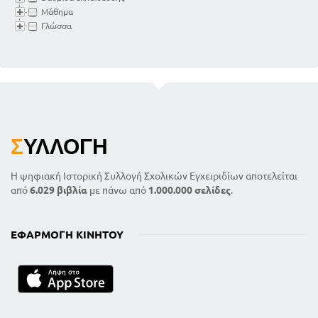
86
Αριθμητικά
Μάθημα
87
' επίθετα
Γλώσσα
89
' ουσιαστικά
89
' επιρρήματα
89
Πίνακας αριθμητικών
ΚΕΦΑΛΑΙΟ ΕΚΤΟ
92
Ορισμός ρήματος
Παρεπόμενα του ρήματος - Διάθεση,
φωνή , πρόσωπο, αριθμός , χρόνοι,
Σ
ΥΛΛΟΓΉ
εγκλίσεις
99
92
Συστατικά μέρη του ρήματος
Η ψηφιακή Ιστορική Συλλογή Σχολικών Εγχειριδίων αποτελείται
100
Κλίση των βοηθητικών ρημάτων
από
6.029 βιβλία
με πάνω από
1.000.000 σελίδες
.
Κλίση βαρυτόνων φωνηεντολήκτων
ρημάτων
103
ΕΦΑΡΜΟΓΉ ΚΙΝΗΤΟΎ
Σχηματισμος των χρόνων των
αφωνολήκτων ρημάτων
117
111
Αύξηση και αναδιπλασιασμός
Σχηματισμός υγρολήκτων και
ενρινολήκτων ρημάτων
126
122
Συνηρημένα ρήματα