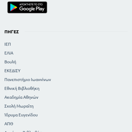
Κλίση των συνηρημένων ρημάτων σε -
ω - άω
128
Κλίση των συνηρημένων ρημάτων σε -
ω - έω
130
ΠΗΓΈΣ
Κλίση των συνηρημένων ρημάτων σε -
ω - όω
ΙΕΠ
136
132
Ρήματα σε - μια
139
ΕΛΙΑ
Αποθετικά ρήματα
139
Ανώμαλα ρήματα
Βουλή
ΚΕΦΑΛΑΙΟ ΕΒΔΟΜΟ
ΕΚΕΔΙΣΥ
144
Άκλιτα μέρη του λόγου
Πανεπιστήμιο Ιωαννίνων
145
Επιρρήματα
146
Εθνική Βιβλιοθήκη
Προθέσεις
147
Σύνδεσμοι
Ακαδημία Αθηνών
147
Επιφωνήματα
Σχολή Μωραϊτη
ΜΕΡΟΣ ΤΡΙΤΟ
Ίδρυμα Ευγενίδου
ΕΤΥΜΟΛΟΓΙΚΟ
ΑΠΘ
ΚΕΦΑΛΑΙΟ ΠΡΩΤΟ
149
Ορισμοί