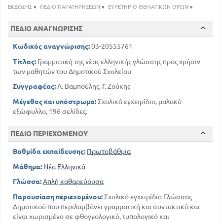
11
Συλλαβές Συλλαβισμός
ΕΚΔΟΣΗΣ
»
ΠΕΔΙΟ ΠΑΡΑΤΗΡΗΣΕΩΝ
»
ΕΥΡΕΤΗΡΙΟ ΘΕΜΑΤΙΚΩΝ ΟΡΩΝ
»
13
Τόνοι
ΠΕΔΙΟ ΑΝΑΓΝΩΡΙΣΗΣ
15
Πνεύματα
15
Άτονοι λέξεις
Κωδικός αναγνώρισης:
03-20555761
16
Εγκλιτικές λέξεις
Τίτλος:
Γραμματική της νέας ελληνικής γλώσσης προς χρήσιν
Ορθρογραφικά σημεία και σημεία
των μαθητών του Δημοτικού Σχολείου
στίξεως
17
Συγγραφέας:
Λ. Βαμπούλης, Γ. Ζούκης
ΜΕΡΟΣ ΔΕΥΤΕΡΟ
Μέγεθος και υπόστρωμα:
Σχολικό εγχειρίδιο, μαλακό
ΤΥΠΟΛΟΓΙΚΟ
εξώφυλλο, 196 σελίδες.
ΚΕΦΑΛΑΙΟ ΠΡΩΤΟ
24
Μέρη του λόγου
ΠΕΔΙΟ ΠΕΡΙΕΧΟΜΕΝΟΥ
25
Κλιτά και άκλιτα μέρη του λόγου
Βαθμίδα εκπαίδευσης:
Πρωτοβάθμια
25
Κατάληξη θέμα χαρακτήρας
26
Πτώσεις
Μάθημα:
Νέα Ελληνικά
27
Γένος - Αριθμός - Κλήση
Γλώσσα:
Απλή καθαρεύουσα
28
Το άρθρο
Παρουσίαση περιεχομένου:
Σχολικό εγχειρίδιο Γλώσσας
ΚΕΦΑΛΑΙΟ ΔΕΥΤΕΡΟ
Δημοτικού που περιλαμβάνει γραμματική και συντακτικό και
29
Ονόματα ουσιαστικιά
είναι χωρισμένο σε φθογγολογικό, τυπολογικό και