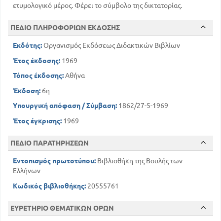
30
Κλίση ουσιαστικών Πρώτη κλίση
ετυμολογικό μέρος. Φέρει το σύμβολο της δικτατορίας.
36
Δεύτερη κλίση ουσιαστικών
39
ΠΕΔΙΟ ΠΛΗΡΟΦΟΡΙΩΝ ΕΚΔΟΣΗΣ
Δεύτερη κλίση συνηρημένων
40
Τρίτη κλίση
Εκδότης:
Οργανισμός Εκδόσεως Διδακτικών Βιβλίων
41
Φωνηεντόληκτα
Έτος έκδοσης:
1969
44
Αφωνόληκτα
49
Ενρινόληκτα
Τόπος έκδοσης:
Αθήνα
51
Υγρόληκτα με χαρακτήρα ρ
Έκδοση:
6η
52
Σιγμόληκτα
Υπουργική απόφαση / Σύμβαση:
1862/27-5-1969
55
Ανώμαλα ουσιαστικά
Έτος έγκρισης:
1969
Ιδιαίτεροι τύποι των ουσιαστικών της
Ελληνικής Γλώσσας
56
ΠΕΔΙΟ ΠΑΡΑΤΗΡΗΣΕΩΝ
ΚΕΦΑΛΑΙΟ ΤΡΙΤΟ
57
Εντοπισμός πρωτοτύπου:
Βιβλιοθήκη της Βουλής των
Επίθετα δευτερόκλιτα
Ελλήνων
60
Συνηρημένα δευτερόκλιτα επίθετα
60
Τριτόκλιτα επίθετα
Κωδικός βιβλιοθήκης:
20555761
61
Φωνηεντόληκτα επίθετα γ κλίσης
62
ΕΥΡΕΤΗΡΙΟ ΘΕΜΑΤΙΚΩΝ ΟΡΩΝ
Αφωνόληκτα
63
Ενρινόληκτα επίθετα γ κλίσης