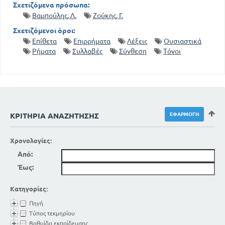
Σχετιζόμενα πρόσωπα:
64
Σιγμόληκτα
Βαμπούλης, Λ.
Ζούκης, Γ.
64
Ανώμαλα επίθετα
Σχετιζόμενοι όροι:
66
Παραθετικά των επιθέτων
Επίθετα
Επιρρήματα
Λέξεις
Ουσιαστικά
69
Ανώμαλα παραθετικά
Ρήματα
Συλλαβές
Σύνθεση
Τόνοι
69
Παραθετικά επιρρημάτων
ΚΕΦΑΛΑΙΟ ΤΕΤΑΡΤΟ
71
Αντωνυμίες
72
Προσωπικές αντωνυμίες
73
Κτητικές αντωνυμίες
ΚΡΙΤΉΡΙΑ ΑΝΑΖΉΤΗΣΗΣ
75
Αυτοπαθείς
77
Αλληλοπαθείς
Χρονολογίες:
78
Δεικτικές
Από:
79
Η επαναληπτική αντωνυμία αυτός
Έως:
80
Οριστικές αντωνυμίες
80
Ερωτηματικες
Κατηγορίες:
81
Αόριστες
84
Πηγή
Αναφορικές
Τύπος τεκμηρίου
ΚΕΦΑΛΑΙΟ ΠΕΜΠΤΟ
Βαθμίδα εκπαίδευσης