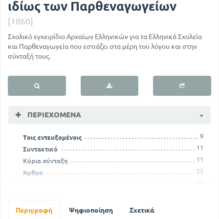
ιδίως των Παρθεναγωγείων
[1860]
Σχολικό εγχειρίδιο Αρχαίων Ελληνικών για τα Ελληνικά Σχολεία
και Παρθεναγωγεία που εστιάζει στα μέρη του λόγου και στην
σύνταξή τους.
ΠΕΡΙΕΧΌΜΕΝΑ
9
Τοις εντευξομένοις
11
Συντακτικό
11
Κύρια σύνταξη
25
Άρθρο
33
Δίπτωτα μεταβατικά
47
Περί επιρρημάτων
60
Σύνδεσμοι
Περιγραφή
Ψηφιοποίηση
Σχετικά
62