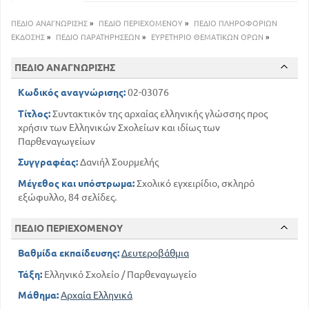
Προτάσεις και περίοδοι συμπλεκτικές
69
Περίοδοι αναφορικές
ΠΕΔΙΟ ΑΝΑΓΝΩΡΙΣΗΣ
»
ΠΕΔΙΟ ΠΕΡΙΕΧΟΜΕΝΟΥ
»
ΠΕΔΙΟ ΠΛΗΡΟΦΟΡΙΩΝ
76
Περί ιδιιωμάτων και σχημάτων
ΕΚΔΟΣΗΣ
»
ΠΕΔΙΟ ΠΑΡΑΤΗΡΗΣΕΩΝ
»
ΕΥΡΕΤΗΡΙΟ ΘΕΜΑΤΙΚΩΝ ΟΡΩΝ
»
ΠΕΔΙΟ ΑΝΑΓΝΩΡΙΣΗΣ
Κωδικός αναγνώρισης:
02-03076
Τίτλος:
Συντακτικόν της αρχαίας ελληνικής γλώσσης προς
χρήσιν των Ελληνικών Σχολείων και ιδίως των
Παρθεναγωγείων
Συγγραφέας:
Δανιήλ Σουρμελής
Μέγεθος και υπόστρωμα:
Σχολικό εγχειρίδιο, σκληρό
εξώφυλλο, 84 σελίδες.
ΠΕΔΙΟ ΠΕΡΙΕΧΟΜΕΝΟΥ
Βαθμίδα εκπαίδευσης:
Δευτεροβάθμια
Τάξη:
Ελληνικό Σχολείο / Παρθεναγωγείο
Μάθημα:
Αρχαία Ελληνικά