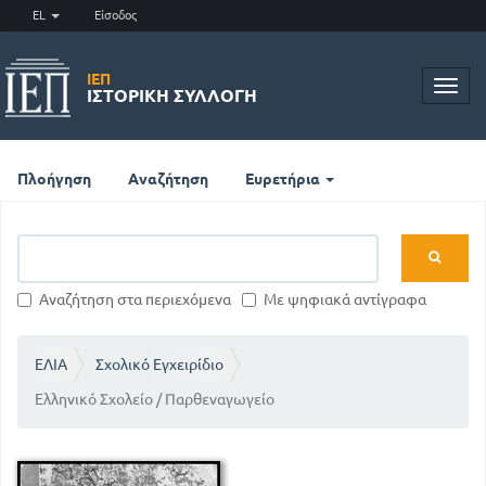
EL
Είσοδος
ΙΕΠ
Toggl
ΙΣΤΟΡΙΚΉ ΣΥΛΛΟΓΉ
navig
Πλοήγηση
Αναζήτηση
Ευρετήρια
Αναζήτηση στα περιεχόμενα
Με ψηφιακά αντίγραφα
ΕΛΙΑ
Σχολικό Εγχειρίδιο
Ελληνικό Σχολείο / Παρθεναγωγείο