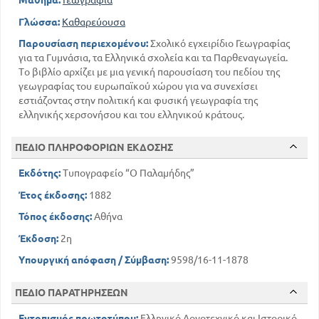
Μάθημα:
Γεωγραφία
Γλώσσα:
Καθαρεύουσα
Παρουσίαση περιεχομένου:
Σχολικό εγχειρίδιο Γεωγραφίας
για τα Γυμνάσια, τα Ελληνικά σχολεία και τα Παρθεναγωγεία.
Το βιβλίο αρχίζει με μια γενική παρουσίαση του πεδίου της
γεωγραφίας του ευρωπαϊκού χώρου για να συνεχίσει
εστιάζοντας στην πολιτική και φυσική γεωγραφία της
ελληνικής χερσονήσου και του ελληνικού κράτους.
ΠΕΔΙΟ ΠΛΗΡΟΦΟΡΙΩΝ ΕΚΔΟΣΗΣ
Εκδότης:
Τυπογραφείο “Ο Παλαμήδης”
Έτος έκδοσης:
1882
Τόπος έκδοσης:
Αθήνα
Έκδοση:
2η
Υπουργική απόφαση / Σύμβαση:
9598/16-11-1878
ΠΕΔΙΟ ΠΑΡΑΤΗΡΗΣΕΩΝ
Εντοπισμός πρωτοτύπου:
Ελληνικό Λογοτεχνικό και Ιστορικό