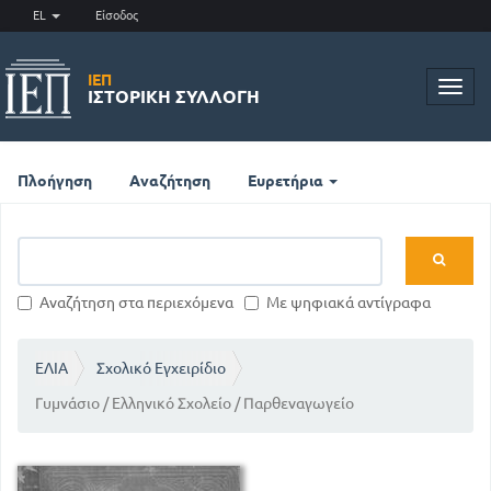
EL
Είσοδος
ΙΕΠ
Toggl
ΙΣΤΟΡΙΚΉ ΣΥΛΛΟΓΉ
navig
Πλοήγηση
Αναζήτηση
Ευρετήρια
Αναζήτηση στα περιεχόμενα
Με ψηφιακά αντίγραφα
ΕΛΙΑ
Σχολικό Εγχειρίδιο
Γυμνάσιο / Ελληνικό Σχολείο / Παρθεναγωγείο