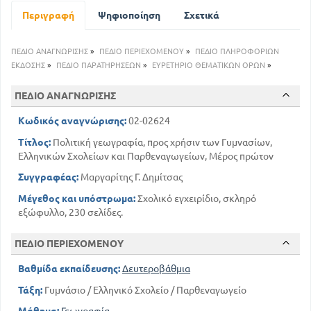
89
Περιγραφή
Ψηφιοποίηση
Σχετικά
ΚΕΦ ΣΤ. ΘΡΑΚΗ
99
ΚΕΦ Ζ. ΜΑΚΕΔΟΝΙΑ
122
ΚΕΦ Θ. ΗΠΕΙΡΟΣ
ΠΕΔΙΟ ΑΝΑΓΝΩΡΙΣΗΣ
»
ΠΕΔΙΟ ΠΕΡΙΕΧΟΜΕΝΟΥ
»
ΠΕΔΙΟ ΠΛΗΡΟΦΟΡΙΩΝ
135
ΕΚΔΟΣΗΣ
»
ΠΕΔΙΟ ΠΑΡΑΤΗΡΗΣΕΩΝ
ΤΜΗΜΑ Β. ΒΑΣΙΛΕΙΟ ΤΗΣ ΕΛΛΑΔΟΣ
»
ΕΥΡΕΤΗΡΙΟ ΘΕΜΑΤΙΚΩΝ ΟΡΩΝ
»
141
ΚΕΦ Α. ΝΟΜΟΣ ΑΤΤΙΚΗΣ ΚΑΙ ΒΟΙΩΤΙΑΣ
ΠΕΔΙΟ ΑΝΑΓΝΩΡΙΣΗΣ
169
ΚΕΦ Ζ. ΚΟΡΙΝΘΙΑΣ ΚΑΙ ΑΡΓΟΛΙΔΟΣ
194
ΚΕΦ ΙΓ. ΚΥΚΛΑΔΩΝ
Κωδικός αναγνώρισης:
02-02624
208
ΙΣΤΟΡΙΚΗ ΑΠΟΨΗ
Τίτλος:
Πολιτική γεωγραφία, προς χρήσιν των Γυμνασίων,
212
ΠΑΡΟΡΑΜΑΤΑ ΚΑΙ ΠΡΟΣΘΗΚΕΣ
Ελληνικών Σχολείων και Παρθεναγωγείων, Μέρος πρώτον
Συγγραφέας:
Μαργαρίτης Γ. Δημίτσας
Μέγεθος και υπόστρωμα:
Σχολικό εγχειρίδιο, σκληρό
εξώφυλλο, 230 σελίδες.
ΠΕΔΙΟ ΠΕΡΙΕΧΟΜΕΝΟΥ
Βαθμίδα εκπαίδευσης:
Δευτεροβάθμια
Τάξη:
Γυμνάσιο / Ελληνικό Σχολείο / Παρθεναγωγείο