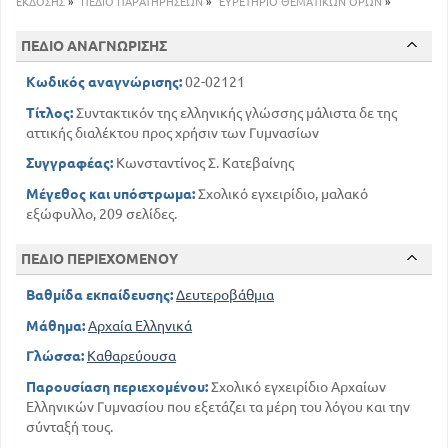
ΕΚΔΟΣΗΣ
»
ΠΕΔΙΟ ΠΑΡΑΤΗΡΗΣΕΩΝ
»
ΕΥΡΕΤΗΡΙΟ ΘΕΜΑΤΙΚΩΝ ΟΡΩΝ
»
29
Συμφωνία του ρήματος προς το υποκείμενο
Συμφωνία του κατηγορούμενου προς το
ΠΕΔΙΟ ΑΝΑΓΝΩΡΙΣΗΣ
υποκείμενο
33
Κωδικός αναγνώρισης:
02-02121
Ιδιαίτερες παρατηρήσεις για τον αριθμό για το
Τίτλος:
Συντακτικόν της ελληνικής γλώσσης μάλιστα δε της
γένος και το πρόσωπο
αττικής διαλέκτου προς χρήσιν των Γυμνασίων
49
39
Οι προσδιορισμοί
Συγγραφέας:
Κωνσταντίνος Σ. Κατεβαίνης
53
Οι επιθετικοί προσδιορισμοί
Μέγεθος και υπόστρωμα:
Σχολικό εγχειρίδιο, μαλακό
Συμφωνία του επιθετικού προσδιορισμού προς το
ουσιαστικό
εξώφυλλο, 209 σελίδες.
59
58
Έλλειψη του προσδιοριζομένου ουσιαστικού
ΠΕΔΙΟ ΠΕΡΙΕΧΟΜΕΝΟΥ
60
Η παράθεση
Συμφωνία της παραθέσεως προς το
Βαθμίδα εκπαίδευσης:
Δευτεροβάθμια
προσδιοριζόμενο ουσιαστικό
Μάθημα:
Αρχαία Ελληνικά
72
70
Η γενική επι των ουσιαστικών
107
Γλώσσα:
Καθαρεύουσα
Αντικείμενο
112
Παράλειψη του αντικειμένου
Παρουσίαση περιεχομένου:
Σχολικό εγχειρίδιο Αρχαίων
Ελληνικών Γυμνασίου που εξετάζει τα μέρη του λόγου και την
114
Τα μετ' αιτατ. συντασσόμενα ρήματα
σύνταξή τους.
119
Τα μετά διπλής αιτιατ. συντασσόμενα ρήματα