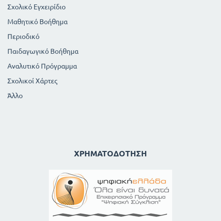
519
Έλξη
Σχολικό Εγχειρίδιο
521
Χιαστό σχήμα
Μαθητικό Βοήθημα
522
Σχήμα πρότερο και μεταγενέστερο
Περιοδικό
523
Ανακόλουθο σχήμα
Παιδαγωγικό Βοήθημα
524
Βοιώτιο ή πινδαρικό σχήμα
Αναλυτικό Πρόγραμμα
Περί λεκτικών τρόπων
525
Α. Μεταφορά
Σχολικοί Χάρτες
526
Β'. Συνεκδοχή
Άλλο
527
Γ'. Μετωνυμία
528
Δ'. Αντονομασία
529
Ε'. Κατάχρηση
530
Σ'. Ειρωνεία
531
Ζ' Περίφραση
ΧΡΗΜΑΤΟΔΌΤΗΣΗ
Πίνακας των περιεχομένων