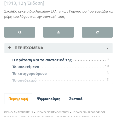
[1913, 12η Έκδοση]
Σχολικό εγχειρίδιο Αρχαίων Ελληνικών Γυμνασίου που εξετάζει τα
μέρη του λόγου και την σύνταξή τους.
ΠΕΡΙΕΧΌΜΕΝΑ
3
Η πρόταση και τα συστατικά της
10
Το υποκείμενο
13
Το κατηγορούμενο
15
Το συνδετικό
19
Παράλλειψη του υποκειμένου
22
Παράλλειψη του κατηγορούμενου
Περιγραφή
Ψηφιοποίηση
Σχετικά
23
Παράλειψη του συνδετικού
25
Παράλειψη του ρήματος
ΠΕΔΙΟ ΑΝΑΓΝΩΡΙΣΗΣ
»
ΠΕΔΙΟ ΠΕΡΙΕΧΟΜΕΝΟΥ
»
ΠΕΔΙΟ ΠΛΗΡΟΦΟΡΙΩΝ
28
Παράλειψη υποκ και κατηγ