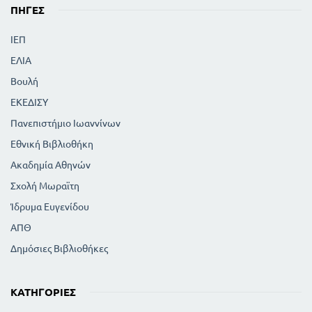
349
Οι προθέσεις
ΠΗΓΈΣ
421
Τα επιρρήματα
ΙΕΠ
444
Τα επιφωνήματα
ΕΛΙΑ
446
Τα αποφατικά μόρια
456
Σύνδεση των προτάσεων
Βουλή
463
Συμπλεκτικοί σύνδεσμοι
ΕΚΕΔΙΣΥ
478
Αντιθετικοί σύνδεσμοι
Πανεπιστήμιο Ιωαννίνων
492
Διαζευκτικοί σύνδεσμοι
Εθνική Βιβλιοθήκη
494
Αιτιολογικοί σύνδεσμοι
Ακαδημία Αθηνών
496
Συμπερασματικοί σύνδεσμοι
Σχολή Μωραϊτη
502
Μόρια επιτακτικά και βεβαιωτικά
512
Ίδρυμα Ευγενίδου
Περί σχημάτων
513
Σχήμα κατά σύνεση
ΑΠΘ
514
Αττικό σχήμα
Δημόσιες Βιβλιοθήκες
515
Σχήμα καθ όλο και μέρος
516
Σχήμα ελλείψεως
ΚΑΤΗΓΟΡΊΕΣ
518
Πλεονασμός