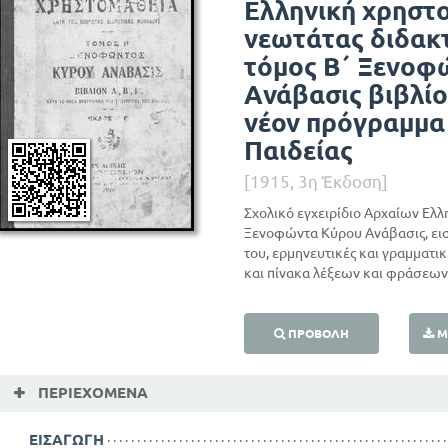
Ελληνική χρηστο
νεωτάτας διδακ
τόμος Β΄ Ξενοφ
Ανάβασις βιβλίον
νέον πρόγραμμα
Παιδείας
[1915, 3η Έκδοση]
Σχολικό εγχειρίδιο Αρχαίων Ελλ
Ξενοφώντα Κύρου Ανάβασις, εισα
του, ερμηνευτικές και γραμματι
και πίνακα λέξεων και φράσεων
ΠΡΟΒΟΛΉ
Μ
ΠΕΡΙΕΧΌΜΕΝΑ
ΕΙΣΑΓΩΓΗ