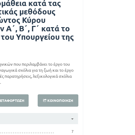
μάθεια κατά τας
τικάς μεθόδους
ώντος Κύρου
 Α΄, Β΄, Γ΄ κατά το
 του Υπουργείου της
ηνικών που περιλαμβάνει το έργο του
γωγικά σχόλια για τη ζωή και το έργο
κές παρατηρήσεις, λεξικολογικά σχόλια
.
ΕΤΑΦΌΡΤΩΣΗ
ΚΟΙΝΟΠΟΊΗΣΗ
7