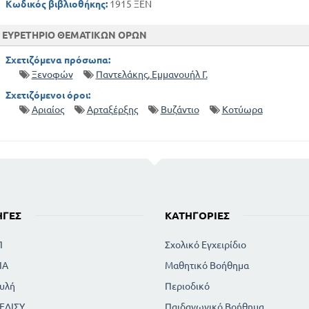
Κωδικός βιβλιοθήκης:
1915 ΞΕΝ
ΕΥΡΕΤΗΡΙΟ ΘΕΜΑΤΙΚΩΝ ΟΡΩΝ
Σχετιζόμενα πρόσωπα:
Ξενοφών
Παντελάκης, Εμμανουήλ Γ.
Σχετιζόμενοι όροι:
Αριαίος
Αρταξέρξης
Βυζάντιο
Κοτύωρα
ΗΓΈΣ
ΚΑΤΗΓΟΡΊΕΣ
Π
Σχολικό Εγχειρίδιο
ΙΑ
Μαθητικό Βοήθημα
υλή
Περιοδικό
ΕΔΙΣΥ
Παιδαγωγικό Βοήθημα