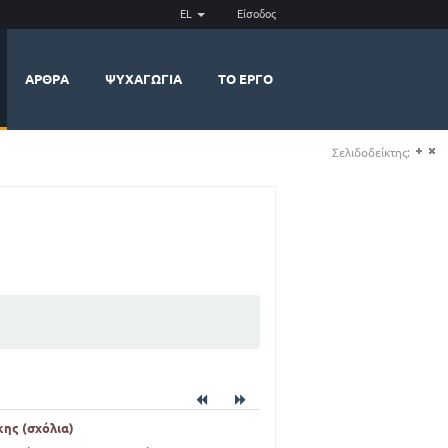
EL
Είσοδος
ΆΡΘΡΑ
ΨΥΧΑΓΩΓΊΑ
ΤΟ ΈΡΓΟ
Σελιδοδείκτης:
(+)
(-)
ης (σχόλια)