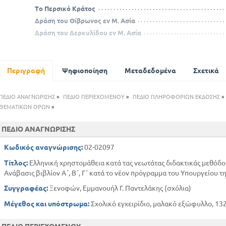
Το Περσικό Κράτος
Δράση του Θίβρωνος εν Μ. Ασία
Δράση του Δερκυλίδου εν Μ. Ασία
Ο Δερκυκίδασ συνεχίζει την δράση του εν Μ. Ασία
Εκστρατεία του Αγησιλάου στην Μ. Ασία
Ενέργειες του Τιθραύστου εν τη κυρίως Ελλάδα κατά των Λ
Περιγραφή
Ψηφιοποίηση
Μεταδεδομένα
Σχετικά
Συνέχεια της δράσεως του Αγησιλάου στην Μ. Ασία
Δράση του Θίβρωνος εν Μ. Ασία
ΠΕΔΙΟ ΑΝΑΓΝΩΡΙΣΗΣ
»
ΠΕΔΙΟ ΠΕΡΙΕΧΟΜΕΝΟΥ
»
ΠΕΔΙΟ ΠΛΗΡΟΦΟΡΙΩΝ ΕΚΔΟΣΗΣ
»
Ο Δερκυλίδας συνεχίζει την δράση του στη Μ. Ασία
ΘΕΜΑΤΙΚΩΝ ΟΡΩΝ
»
Συνέχεια της δράσεως του Αγησιλάου στην Μ. Ασία
ΠΕΔΙΟ ΑΝΑΓΝΩΡΙΣΗΣ
Ανάκληση υπό των Λακεδαιμονίων του Αγησιλάου εκ της Μ. 
Κωδικός αναγνώρισης:
02-02097
Τίτλος:
Ελληνική χρηστομάθεια κατά τας νεωτάτας διδακτικάς μεθόδ
Ανάβασις βιβλίον Α΄, Β΄, Γ΄ κατά το νέον πρόγραμμα του Υπουργείου τη
Συγγραφέας:
Ξενοφών, Εμμανουήλ Γ. Παντελάκης (σχόλια)
Μέγεθος και υπόστρωμα:
Σχολικό εγχειρίδιο, μαλακό εξώφυλλο, 132