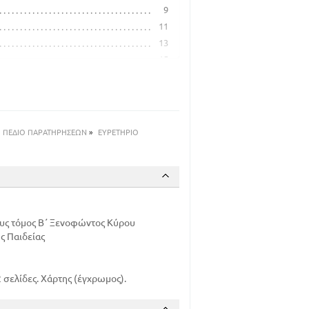
9
11
13
15
18
25
ακεδαιμωνίων
27
35
ΠΕΔΙΟ ΠΑΡΑΤΗΡΗΣΕΩΝ
»
ΕΥΡΕΤΗΡΙΟ
38
47
50
Ασίας
ους τόμος Β΄ Ξενοφώντος Κύρου
ς Παιδείας
 σελίδες. Χάρτης (έγχρωμος).