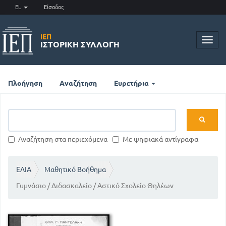
EL
Είσοδος
ΙΕΠ
Toggl
ΙΣΤΟΡΙΚΉ ΣΥΛΛΟΓΉ
navig
Πλοήγηση
Αναζήτηση
Ευρετήρια
Αναζήτηση στα περιεχόμενα
Με ψηφιακά αντίγραφα
ΕΛΙΑ
Μαθητικό Βοήθημα
Γυμνάσιο / Διδασκαλείο / Αστικό Σχολείο Θηλέων