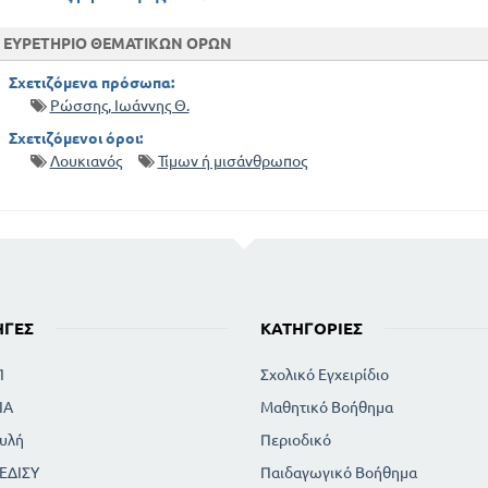
ΕΥΡΕΤΗΡΙΟ ΘΕΜΑΤΙΚΩΝ ΟΡΩΝ
Σχετιζόμενα πρόσωπα:
Ρώσσης, Ιωάννης Θ.
Σχετιζόμενοι όροι:
Λουκιανός
Τίμων ή μισάνθρωπος
ΗΓΈΣ
ΚΑΤΗΓΟΡΊΕΣ
Π
Σχολικό Εγχειρίδιο
ΙΑ
Μαθητικό Βοήθημα
υλή
Περιοδικό
ΕΔΙΣΥ
Παιδαγωγικό Βοήθημα