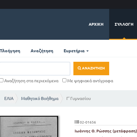
ΑΡΧΙΚΉ
ΣΥΛΛΟΓΉ
Πλοήγηση
Αναζήτηση
Ευρετήρια
ΑΝΑΖΉΤΗΣΗ
Αναζήτηση στα περιεχόμενα
Με ψηφιακά αντίγραφα
ΕΛΙΑ
Μαθητικό Βοήθημα
Γ' Γυμνασίου
02-01656
Ιωάννης Θ. Ρώσσης (μετάφραση