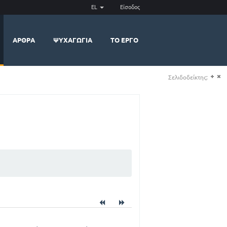
EL
Είσοδος
ΆΡΘΡΑ
ΨΥΧΑΓΩΓΊΑ
ΤΟ ΈΡΓΟ
Σελιδοδείκτης:
(+)
(-)
)