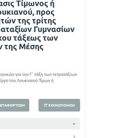
ασις Τίμωνος ή
υκιανού, προς
τών της τρίτης
ραταξίων Γυμνασίων
ίχου τάξεως των
ν της Μέσης
νικών για την Γ΄ τάξη των τετρατάξιων
 έργο του Λουκιανού Τίμων ή
ΕΤΑΦΌΡΤΩΣΗ
ΚΟΙΝΟΠΟΊΗΣΗ
5