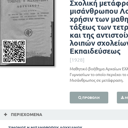
Σχολική μετάφρ
μισάνθρωπου Λο
χρήσιν των μαθη
τάξεως των τετ
και της αντιστο
λοιπών σχολείω
Εκπαιδεύσεως
[1928]
Μαθητικό βοήθημα Αρχαίων Ελλη
Γυμνασίων το οποίο περιέχει το
Μισάνθρωπος σε μετάφραση.
ΠΡΟΒΟΛΉ
Μ
ΠΕΡΙΕΧΌΜΕΝΑ
ΤΙΜΩΝΟΣ Η ΜΙΣΑΝΘΡΩΠΟΥ ΛΟΥΚΙΑΝΟΥ