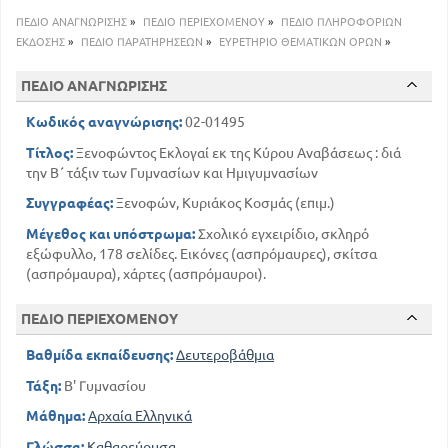
τους στη Λυδία και Φρυγία
ΠΕΔΙΟ ΑΝΑΓΝΩΡΙΣΗΣ
»
ΠΕΔΙΟ ΠΕΡΙΕΧΟΜΕΝΟΥ
»
ΠΕΔΙΟ ΠΛΗΡΟΦΟΡΙΩΝ
15
11
Περίληψη των κεφαλαίων
ΕΚΔΟΣΗΣ
»
ΠΕΔΙΟ ΠΑΡΑΤΗΡΗΣΕΩΝ
»
ΕΥΡΕΤΗΡΙΟ ΘΕΜΑΤΙΚΩΝ ΟΡΩΝ
»
Γ'. Η παρά τα Κούναξα μάχη - Νίκη των Ελλήνων και
θάνατος του Κύρου
ΠΕΔΙΟ ΑΝΑΓΝΩΡΙΣΗΣ
21
17
Περίληψη του κεφ 9
Δ'. Συνέχεια της μάχης - Δεύτερη νίκη των Ελλήνων
Κωδικός αναγνώρισης:
02-01495
21
Τίτλος:
Ξενοφώντος Εκλογαί εκ της Κύρου Αναβάσεως : διά
ΒΙΒΛΙΟ ΔΕΥΤΕΡΟ
την Β΄ τάξιν των Γυμνασίων και Ημιγυμνασίων
Α'. Διαπραγματεύσεις των Ελλήνων μεταξύ του
Αριαίου και του Αρταξέρξου
Συγγραφέας:
Ξενοφών, Κυριάκος Κοσμάς (επιμ.)
30
27
Περίληψη του κεφ 2
Μέγεθος και υπόστρωμα:
Σχολικό εγχειρίδιο, σκληρό
31
Β'. Σπονδές μεταξύ βασιλιά και Ελλήνων
εξώφυλλο, 178 σελίδες. Εικόνες (ασπρόμαυρες), σκίτσα
34
Περίληψη του κεφ 4
(ασπρόμαυρα), χάρτες (ασπρόμαυροι).
35
Γ'. α'. Συνέντευξη Κλεάρχου και Τισσαφέρνους
Γ'. β'. Προσέλευση στη σκηνή του Τισσαφέρνους
ΠΕΔΙΟ ΠΕΡΙΕΧΟΜΕΝΟΥ
πεντε στρατηγών και είκοσι λοχαγών - Σύλληψη και
θάνατος αυτών
Βαθμίδα εκπαίδευσης:
Δευτεροβάθμια
41
39
Περίληψη του κεφ 6
Τάξη:
Β' Γυμνασίου
ΒΙΒΛΙΟ ΤΡΙΤΟ
Μάθημα:
Αρχαία Ελληνικά
Α'. α'. Αθυμία των Ελλήννων. Ενθάρρυνση των
λοχαγών του Προξένου από τον Ξενοφώντα
Γλώσσα:
Καθαρεύουσα