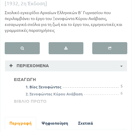
[1932, 2η Έκδοση]
Σχολικό εγχειρίδιο Αρχαίων Ελληνικών Β΄ Γυμνασίου που
περιλαμβάνει το έργο του Ξενοφώντα Κύρου Ανάβασις,
εισαγωγικά σχόλια για τη ζωή και το έργο του, ερμηνευτικές και
γραμματικές παρατηρήσεις
ΠΕΡΙΕΧΌΜΕΝΑ
ΕΙΣΑΓΩΓΗ
5
1. Βίος Ξενοφώντος
6
2. Ξενοφώντας Κύρου Ανάβαση
ΒΙΒΛΙΟ ΠΡΩΤΟ
Α'. Αιτία της εκστρατείας του Κύρου κατά του
Αρταγέργη και προπαρασκευή για αυτή
9
Περιγραφή
Ψηφιοποίηση
Σχετικά
Β'. Συγκέντρωση των Ελλήνων μισθ / ρων στις
Σάρδεις - Αναχώρηση στις Σάρδεις και η πορεία