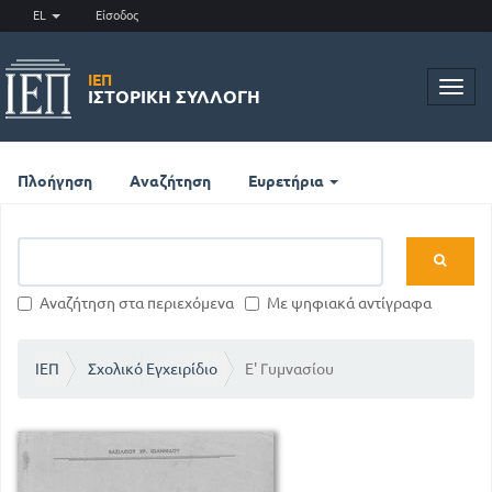
EL
Είσοδος
ΙΕΠ
Toggl
ΙΣΤΟΡΙΚΉ ΣΥΛΛΟΓΉ
navig
Πλοήγηση
Αναζήτηση
Ευρετήρια
Αναζήτηση στα περιεχόμενα
Με ψηφιακά αντίγραφα
ΙΕΠ
Σχολικό Εγχειρίδιο
Ε' Γυμνασίου