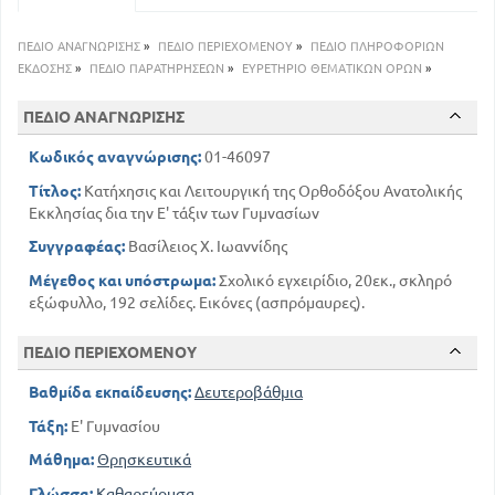
99
Λειτουργική
123
Δεσποτικές εορτές
ΠΕΔΙΟ ΑΝΑΓΝΩΡΙΣΗΣ
»
ΠΕΔΙΟ ΠΕΡΙΕΧΟΜΕΝΟΥ
»
ΠΕΔΙΟ ΠΛΗΡΟΦΟΡΙΩΝ
132
Τακτικές ακολουθίες
ΕΚΔΟΣΗΣ
»
ΠΕΔΙΟ ΠΑΡΑΤΗΡΗΣΕΩΝ
»
ΕΥΡΕΤΗΡΙΟ ΘΕΜΑΤΙΚΩΝ ΟΡΩΝ
»
ΠΕΔΙΟ ΑΝΑΓΝΩΡΙΣΗΣ
Κωδικός αναγνώρισης:
01-46097
Τίτλος:
Κατήχησις και Λειτουργική της Ορθοδόξου Ανατολικής
Εκκλησίας δια την Ε' τάξιν των Γυμνασίων
Συγγραφέας:
Βασίλειος Χ. Ιωαννίδης
Μέγεθος και υπόστρωμα:
Σχολικό εγχειρίδιο, 20εκ., σκληρό
εξώφυλλο, 192 σελίδες. Εικόνες (ασπρόμαυρες).
ΠΕΔΙΟ ΠΕΡΙΕΧΟΜΕΝΟΥ
Βαθμίδα εκπαίδευσης:
Δευτεροβάθμια
Τάξη:
Ε' Γυμνασίου
Μάθημα:
Θρησκευτικά
Γλώσσα:
Καθαρεύουσα