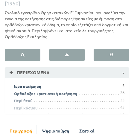
[1950]
Σχολικό εγχειρίδιο Θρησκευτικών Ε' Γυμνασίου που αναλύει την
έννοια της κατήχησης στις διάφορες θρησκείες με έμφαση στο
ορθόδοξο χριστιανικό δόγμα, το οποίο εξετάζει από δογματική και
ηθική σκοπιά. Περιλαμβάνει και στοιχεία λειτουργικής της
Ορθόδοξης Εκκλησίας.
ΠΕΡΙΕΧΌΜΕΝΑ
5
Ιερά κατήχηση
26
Ορθόδοξος χριστιανική κατήχηση
33
Περί θεού
43
Περί κόσμου
54
Περί της απολυτρώσεως του Χριστού
63
Περί Αγίου Πνεύματος
78
Περί της μέλλουσας ζωής
Περιγραφή
Ψηφιοποίηση
Σχετικά