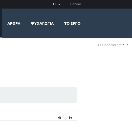
EL
Είσοδος
ΆΡΘΡΑ
ΨΥΧΑΓΩΓΊΑ
ΤΟ ΈΡΓΟ
Σελιδοδείκτης:
(+)
(-)