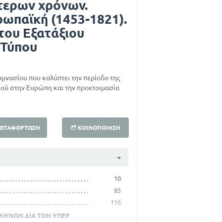
ότερων χρόνων.
ρωπαϊκή (1453-1821).
 του Εξατάξιου
 Τύπου
Γυμνασίου που καλύπτει την περίοδο της
ού στην Ευρώπη και την προετοιμασία
ΕΤΑΦΌΡΤΩΣΗ
ΚΟΙΝΟΠΟΊΗΣΗ
10
85
116
ΛΗΝΩΝ ΔΙΑ ΤΟΝ ΥΠΕΡ