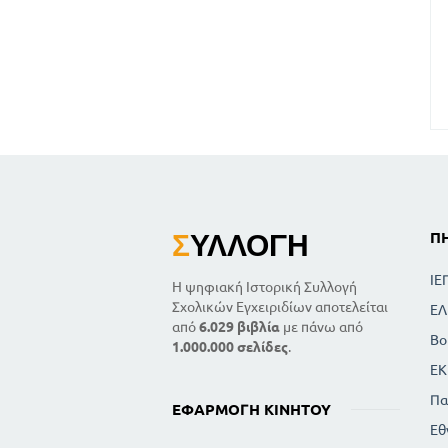
Σ
ΥΛΛΟΓΉ
Π
ΙΕ
Η ψηφιακή Ιστορική Συλλογή
Σχολικών Εγχειριδίων αποτελείται
ΕΛ
από
6.029 βιβλία
με πάνω από
Βο
1.000.000 σελίδες
.
ΕΚ
Πα
ΕΦΑΡΜΟΓΉ ΚΙΝΗΤΟΎ
Εθ