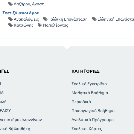
Λαζάρου, Αναστ.
Σχετιζόμενοι όροι:
Ανακαλύψεις
Γαλλική Επανάσταση
Ελληνική Επανάστ
Κατσώνης
Ναπολέοντας
ΗΓΈΣ
ΚΑΤΗΓΟΡΊΕΣ
Π
Σχολικό Εγχειρίδιο
ΙΑ
Μαθητικό Βοήθημα
υλή
Περιοδικό
ΕΔΙΣΥ
Παιδαγωγικό Βοήθημα
νεπιστήμιο Ιωαννίνων
Αναλυτικό Πρόγραμμα
νική Βιβλιοθήκη
Σχολικοί Χάρτες