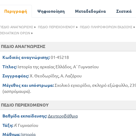
Ο ΚΟΣΜΟΣ ΤΩΝ ΑΠΟΙΚΙΩΝ
ΤΑ ΚΡΑΤΗΣ ΤΗΣ ΕΛΛΑΔΟΣ
Περιγραφή
Ψηφιοποίηση
Μεταδεδομένα
Σχετικά
Ο ΕΛΛΗΝΙΚΟΣ ΚΟΣΜΟΣ ΤΩΝ 7ο και 6ο ΑΙΩΝΑ
Θ ΘΡΗΣΚΕΙΑ ΚΑΙ ΕΘΝΙΚΗ ΕΝΟΤΗΤΑ
ΠΕΔΙΟ ΑΝΑΓΝΩΡΙΣΗΣ
»
ΠΕΔΙΟ ΠΕΡΙΕΧΟΜΕΝΟΥ
»
ΠΕΔΙΟ ΠΛΗΡΟΦΟΡΙΩΝ ΕΚΔΟΣΗΣ
»
Η ΣΠΑΡΤΗ
ΘΕΜΑΤΙΚΩΝ ΟΡΩΝ
»
ΙΑ ΑΘΗΝΑ
ΠΕΔΙΟ ΑΝΑΓΝΩΡΙΣΗΣ
ΜΗΔΙΚΟΙ ΠΟΛΕΜΟΙ
ΔΗΜΙΟΥΡΓΙΑ ΤΟΥ ΑΘΗΝΑΙΚΟΥ ΚΡΑΤΟΥΣ
Κωδικός αναγνώρισης:
01-45218
ΚΟΙΝΩΝΙΑ ΚΑΙ ΠΟΛΙΤΕΥΜΑ ΤΩΝ ΑΘΗΝΑΙΩΝ
Τίτλος:
Ιστορία της αρχαίας Ελλάδος. Α΄ Γυμνασίου
Ο ΒΙΟς ΤΩΝ ΑΘΗΝΑΙΩΝ
ΑΚΜΗ ΤΟΥ ΕΛΛΗΝΙΚΟΥ ΠΟΛΙΤΙΣΜΟΥ
Συγγραφέας:
Χ. Θεοδωρίδης, Α. Λαζάρου
ΠΕΛΟΠΟΝΝΗΣΙΑΚΟΣ ΠΟΛΕΜΟΣ
Μέγεθος και υπόστρωμα:
Σχολικό εγχειρίδιο, σκληρό εξώφυλλο, 239 
Η ΕΛΛΑΔΑ ΜΕΤΑ ΤΟΝ ΠΕΛΟΠΟΝΝΗΣΙΑΚΟ ΠΟΛΕΜΟ
(ασπρόμαυρα).
Η ΕΠΙΚΡΑΤΗΣΗ ΤΩΝ ΜΑΚΕΔΟΝΩΝ
ΟΙ ΤΕΧΝΕΣ ΚΑΙ ΤΑ ΓΡΑΜΜΑΤΑ ΤΟΝ 4ο ΑΙΩΝΑ
ΠΕΔΙΟ ΠΕΡΙΕΧΟΜΕΝΟΥ
Βαθμίδα εκπαίδευσης:
Δευτεροβάθμια
Τάξη:
Α' Γυμνασίου
Μάθημα:
Ιστορία