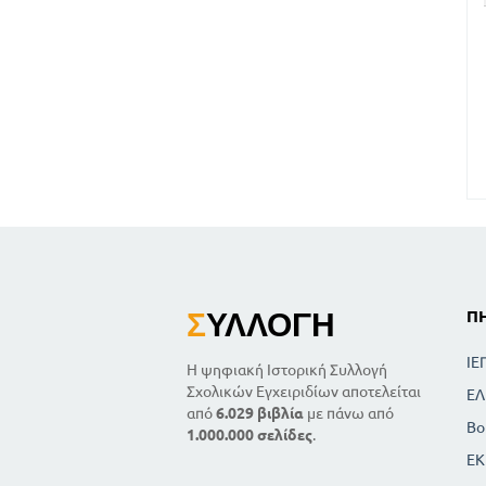
Σ
ΥΛΛΟΓΉ
Π
ΙΕ
Η ψηφιακή Ιστορική Συλλογή
Σχολικών Εγχειριδίων αποτελείται
ΕΛ
από
6.029 βιβλία
με πάνω από
Βο
1.000.000 σελίδες
.
ΕΚ