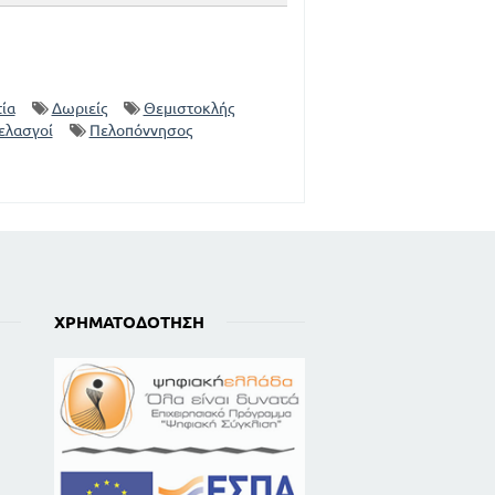
ία
Δωριείς
Θεμιστοκλής
ελασγοί
Πελοπόννησος
ΧΡΗΜΑΤΟΔΌΤΗΣΗ