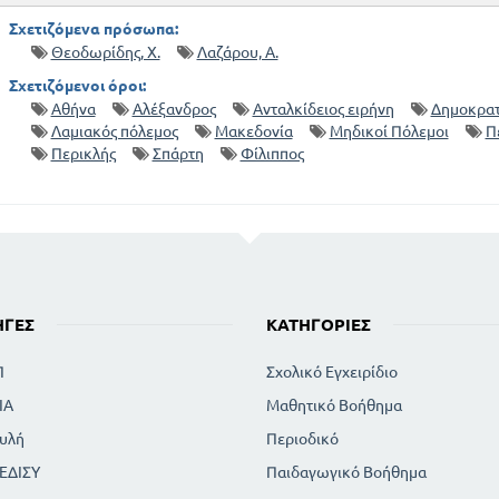
Σχετιζόμενα πρόσωπα:
Θεοδωρίδης, Χ.
Λαζάρου, Α.
Σχετιζόμενοι όροι:
Αθήνα
Αλέξανδρος
Ανταλκίδειος ειρήνη
Δημοκρατ
Λαμιακός πόλεμος
Μακεδονία
Μηδικοί Πόλεμοι
Π
Περικλής
Σπάρτη
Φίλιππος
ΗΓΈΣ
ΚΑΤΗΓΟΡΊΕΣ
Π
Σχολικό Εγχειρίδιο
ΙΑ
Μαθητικό Βοήθημα
υλή
Περιοδικό
ΕΔΙΣΥ
Παιδαγωγικό Βοήθημα