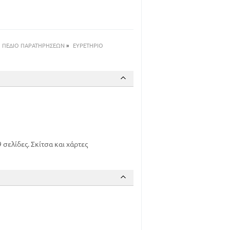
69
77
85
94
ΠΕΔΙΟ ΠΑΡΑΤΗΡΗΣΕΩΝ
»
ΕΥΡΕΤΗΡΙΟ
106
113
122
139
146
154
167
189
σελίδες. Σκίτσα και χάρτες
205
215
225