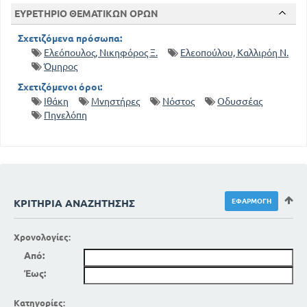
ΕΥΡΕΤΗΡΙΟ ΘΕΜΑΤΙΚΩΝ ΟΡΩΝ
Σχετιζόμενα πρόσωπα:
Ελεόπουλος, Νικηφόρος Ξ.
Ελεοπούλου, Καλλιρόη Ν.
Όμηρος
Σχετιζόμενοι όροι:
Ιθάκη
Μνηστήρες
Νόστος
Οδυσσέας
Πηνελόπη
ΚΡΙΤΉΡΙΑ ΑΝΑΖΉΤΗΣΗΣ
Χρονολογίες:
Από:
Έως:
Κατηγορίες: