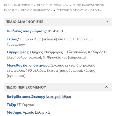
Ραψωδία Ζ
ΠΕΔΙΟ ΑΝΑΓΝΩΡΙΣΗΣ
»
ΠΕΔΙΟ ΠΕΡΙΕΧΟΜΕΝΟΥ
»
ΠΕΔΙΟ ΠΛΗΡΟΦΟΡΙΩΝ
170
Ραψωδία Ω
ΕΚΔΟΣΗΣ
»
ΠΕΔΙΟ ΠΑΡΑΤΗΡΗΣΕΩΝ
»
ΕΥΡΕΤΗΡΙΟ ΘΕΜΑΤΙΚΩΝ ΟΡΩΝ
»
187
Παράρτημα εικόνων
ΠΕΔΙΟ ΑΝΑΓΝΩΡΙΣΗΣ
Κωδικός αναγνώρισης:
01-45051
Τίτλος:
Ομήρου Ιλιάς (εκλογαί) δια την ΣΤ΄ Τάξιν των
Γυμνασίων
Συγγραφέας:
Όμηρος, Νικηφόρος Ξ. Ελεόπουλος, Καλλιρόη Ν.
Ελεοπούλου (σχόλια), Ν. Φραγκίσκος (επιμέλεια)
Μέγεθος και υπόστρωμα:
Σχολικό εγχειρίδιο, μαλακό
εξώφυλλο, 190 σελίδες. Σκίτσα (ασπρόμαυρα), χάρτης
(έγχρωμος).
ΠΕΔΙΟ ΠΕΡΙΕΧΟΜΕΝΟΥ
Βαθμίδα εκπαίδευσης:
Δευτεροβάθμια
Τάξη:
ΣΤ' Γυμνασίου
Μάθημα:
Αρχαία Ελληνικά