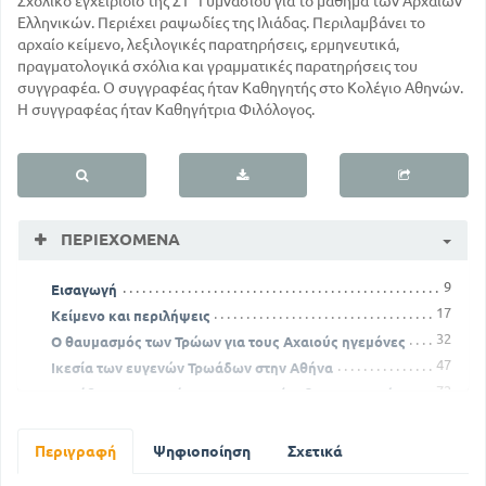
Σχολικό εγχειρίδιο της ΣΤ΄ Γυμνασίου για το μάθημα των Αρχαίων
Ελληνικών. Περιέχει ραψωδίες της Ιλιάδας. Περιλαμβάνει το
αρχαίο κείμενο, λεξιλογικές παρατηρήσεις, ερμηνευτικά,
πραγματολογικά σχόλια και γραμματικές παρατηρήσεις του
συγγραφέα. Ο συγγραφέας ήταν Καθηγητής στο Κολέγιο Αθηνών.
Η συγγραφέας ήταν Καθηγήτρια Φιλόλογος.
ΠΕΡΙΕΧΌΜΕΝΑ
9
Εισαγωγή
17
Κείμενο και περιλήψεις
32
Ο θαυμασμός των Τρώων για τους Αχαιούς ηγεμόνες
47
Ικεσία των ευγενών Τρωάδων στην Αθήνα
72
Μετάβαση του Πριάμου στο στρατόπεδο των Αχαιών
Γνωστές από την Οδύσσεια γραμματικές διαφορές από
τον Όμηρο
Περιγραφή
Ψηφιοποίηση
Σχετικά
100
91
Ερμηνευτικές σημειώσεις
148