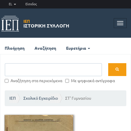
EL
Είσοδος
ΙΕΠ
Toggl
ΙΣΤΟΡΙΚΉ ΣΥΛΛΟΓΉ
navig
Πλοήγηση
Αναζήτηση
Ευρετήρια
Αναζήτηση στα περιεχόμενα
Με ψηφιακά αντίγραφα
ΙΕΠ
Σχολικό Εγχειρίδιο
ΣΤ' Γυμνασίου