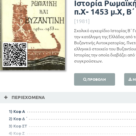
Ιστορία Ρωμαϊκή
π.Χ- 1453 μ.Χ, Β
[1981]
Σχολικό εγχειρίδιο Ιστορίας Β΄ 
την κατάληψη της Ελλάδας από 
Βυζαντινής Αυτοκρατορίας. Γίνετα
ελληνικό στοιχείο του Βυζαντίου
Ιστορίας την οποία διαβάζει απ
συγκρούσεων.
ΠΡΟΒΟΛΉ
Μ
ΠΕΡΙΕΧΌΜΕΝΑ
1) Κεφ Α
2) Κεφ Δ ΄
3) Κεφ ΣΤ
4) Κεφ Ζ