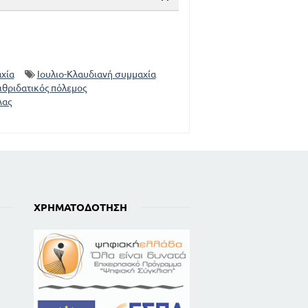
χία
Ιουλιο-Κλαυδιανή συμμαχία
ιθριδατικός πόλεμος
λας
ΧΡΗΜΑΤΟΔΌΤΗΣΗ