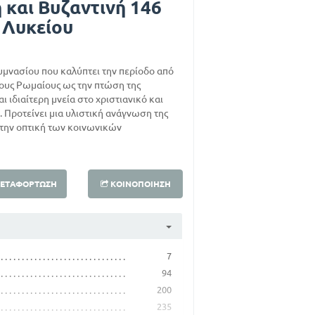
 και Βυζαντινή 146
΄ Λυκείου
Γυμνασίου που καλύπτει την περίοδο από
τους Ρωμαίους ως την πτώση της
ι ιδιαίτερη μνεία στο χριστιανικό και
. Προτείνει μια υλιστική ανάγνωση της
ό την οπτική των κοινωνικών
ΕΤΑΦΌΡΤΩΣΗ
ΚΟΙΝΟΠΟΊΗΣΗ
7
94
200
235