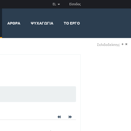
EL
Είσοδος
ΆΡΘΡΑ
ΨΥΧΑΓΩΓΊΑ
ΤΟ ΈΡΓΟ
Σελιδοδείκτης:
(+)
(-)