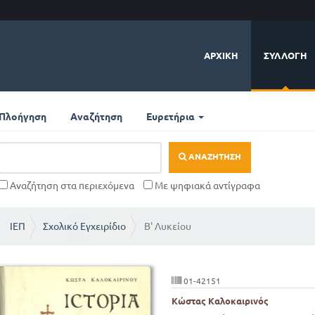
ΑΡΧΙΚΉ
ΣΥΛΛΟΓΉ
Πλοήγηση
Αναζήτηση
Ευρετήρια
ΑΝΑΖΉΤΗΣΗ
Αναζήτηση στα περιεχόμενα
Με ψηφιακά αντίγραφα
ΙΕΠ
Σχολικό Εγχειρίδιο
Β' Λυκείου
01-42151
Κώστας Καλοκαιρινός