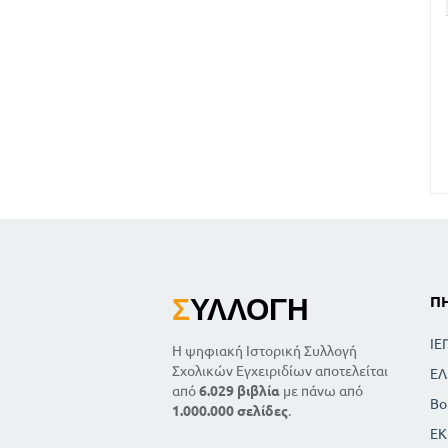
Σ
ΥΛΛΟΓΉ
Π
ΙΕ
Η ψηφιακή Ιστορική Συλλογή
Σχολικών Εγχειριδίων αποτελείται
ΕΛ
από
6.029 βιβλία
με πάνω από
Βο
1.000.000 σελίδες
.
ΕΚ