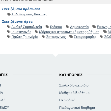
ΕΥΡΕΤΗΡΙΟ ΘΕΜΑΤΙΚΩΝ ΟΡΩΝ
Σχετιζόμενα πρόσωπα:
Καλοκαιρινός, Κώστας
Σχετιζόμενοι όροι:
Αχαϊκή Συμπολιτεία
Γράκχοι
Δημοκρατία
Εικονομα
Ιουστινιανός
Μάριος και στρατιωτική μεταρρύθμιση
Μ
Πρώτη Τριανδρία
Σατουρνίνος
Σταυροφορίες
Σύλ
ΗΓΈΣ
ΚΑΤΗΓΟΡΊΕΣ
Π
Σχολικό Εγχειρίδιο
ΙΑ
Μαθητικό Βοήθημα
υλή
Περιοδικό
ΕΔΙΣΥ
Παιδαγωγικό Βοήθημα