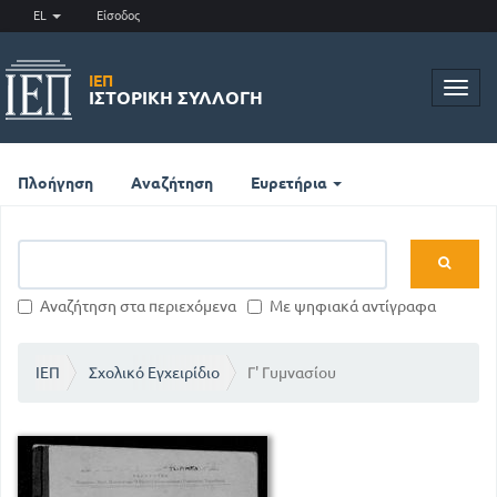
EL
Είσοδος
ΙΕΠ
Toggl
ΙΣΤΟΡΙΚΉ ΣΥΛΛΟΓΉ
navig
Πλοήγηση
Αναζήτηση
Ευρετήρια
Αναζήτηση στα περιεχόμενα
Με ψηφιακά αντίγραφα
ΙΕΠ
Σχολικό Εγχειρίδιο
Γ' Γυμνασίου