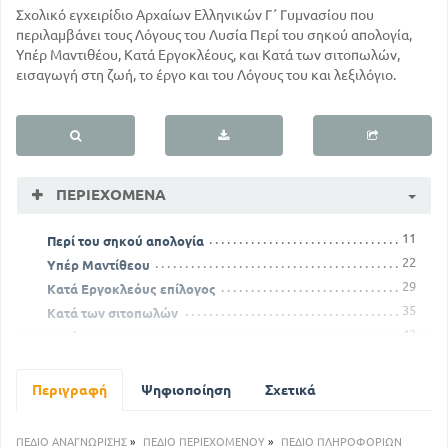
Σχολικό εγχειρίδιο Αρχαίων Ελληνικών Γ΄ Γυμνασίου που
περιλαμβάνει τους Λόγους του Λυσία Περί του σηκού απολογία,
Υπέρ Μαντιθέου, Κατά Εργοκλέους, και Κατά των σιτοπωλών,
εισαγωγή στη ζωή, το έργο και του Λόγους του και λεξιλόγιο.
ΠΕΡΙΕΧΌΜΕΝΑ
11
Περί του σηκού απολογία
22
Υπέρ Μαντίθεου
29
Κατά Εργοκλεόυς επίλογος
35
Κατά των σιτοπωλών
43
Λυσίας
47
Λεξιλόγιο
Περιγραφή
Ψηφιοποίηση
Σχετικά
ΠΕΔΙΟ ΑΝΑΓΝΩΡΙΣΗΣ
»
ΠΕΔΙΟ ΠΕΡΙΕΧΟΜΕΝΟΥ
»
ΠΕΔΙΟ ΠΛΗΡΟΦΟΡΙΩΝ