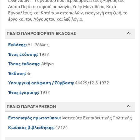
Ελληνικών Γ΄ Γυμνασίου που περιλαμβάνει τους Λόγους του
Λυσία Περί του σηκού απολογία, Υπέρ Μαντιθέου, Κατά
Εργοκλέους, και Κατά των σιτοπωλών, εισαγωγή στη ζωή, το
έργο και του Λόγους του και λεξιλόγιο.
ΠΕΔΙΟ ΠΛΗΡΟΦΟΡΙΩΝ ΕΚΔΟΣΗΣ
Εκδότης:
Α.Ι. Ράλλης
Έτος έκδοσης:
1932
Τόπος έκδοσης:
Αθήνα
Έκδοση:
3η
Υπουργική απόφαση / Σύμβαση:
44429/12-8-1932
Έτος έγκρισης:
1932
ΠΕΔΙΟ ΠΑΡΑΤΗΡΗΣΕΩΝ
Εντοπισμός πρωτοτύπου:
Ινστιτούτο Εκπαιδευτικής Πολιτικής
Κωδικός βιβλιοθήκης:
42124