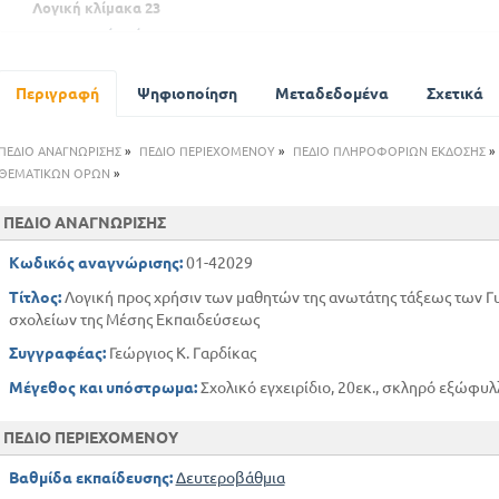
Λογική κλίμακα 23
Αντιστροφή κρίσεων
Ασκήσεις σε λογικά αξιώματα
Υποθετικός συλλόγισμός
Περιγραφή
Ψηφιοποίηση
Μεταδεδομένα
Σχετικά
Επαγωγικός συλλόγισμός
Είδη του ορισμού
ΠΕΔΙΟ ΑΝΑΓΝΩΡΙΣΗΣ
»
ΠΕΔΙΟ ΠΕΡΙΕΧΟΜΕΝΟΥ
»
ΠΕΔΙΟ ΠΛΗΡΟΦΟΡΙΩΝ ΕΚΔΟΣΗΣ
»
Κανόνες της διαιρέσεως
ΘΕΜΑΤΙΚΩΝ ΟΡΩΝ
»
Αναλογία
ΠΕΔΙΟ ΑΝΑΓΝΩΡΙΣΗΣ
Ηθικές ή κοινωνικές επιστήμες
Ενότητα των επιστημών
Κωδικός αναγνώρισης:
01-42029
Ασκήσεις επί των παραλογισμών
Τίτλος:
Λογική προς χρήσιν των μαθητών της ανωτάτης τάξεως των Γυ
σχολείων της Μέσης Εκπαιδεύσεως
Συγγραφέας:
Γεώργιος Κ. Γαρδίκας
Μέγεθος και υπόστρωμα:
Σχολικό εγχειρίδιο, 20εκ., σκληρό εξώφυλλ
ΠΕΔΙΟ ΠΕΡΙΕΧΟΜΕΝΟΥ
Βαθμίδα εκπαίδευσης:
Δευτεροβάθμια