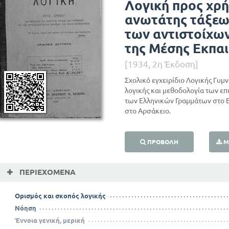
Λογική προς χρή
ανωτάτης τάξεω
των αντιστοίχων
της Μέσης Εκπα
[1934, 2η Έκδοση]
Σχολικό εγχειρίδιο Λογικής Γυμν
λογικής και μεθοδολογία των ε
των Ελληνικών Γραμμάτων στο Ε
στο Αρσάκειο.
ΠΡΟΒΟΛΉ
Μ
ΠΕΡΙΕΧΌΜΕΝΑ
Ορισμός και σκοπός λογικής
Νόηση
Έννοια γενική, μερική