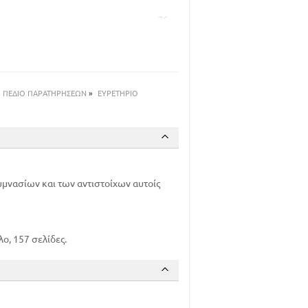
36
44
60
74
83
ΠΕΔΙΟ ΠΑΡΑΤΗΡΗΣΕΩΝ
»
ΕΥΡΕΤΗΡΙΟ
89
105
128
142
152
μνασίων και των αντιστοίχων αυτοίς
ο, 157 σελίδες.