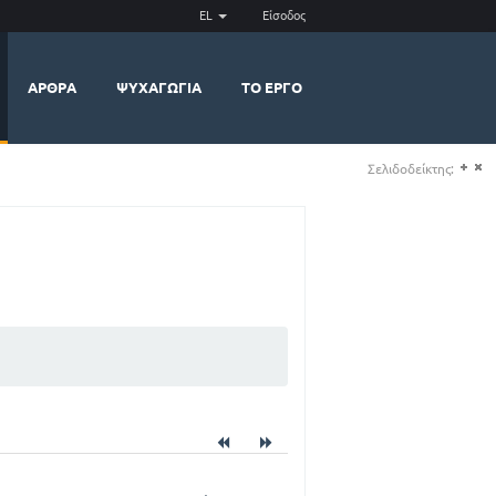
EL
Είσοδος
ΆΡΘΡΑ
ΨΥΧΑΓΩΓΊΑ
ΤΟ ΈΡΓΟ
Σελιδοδείκτης:
(+)
(-)