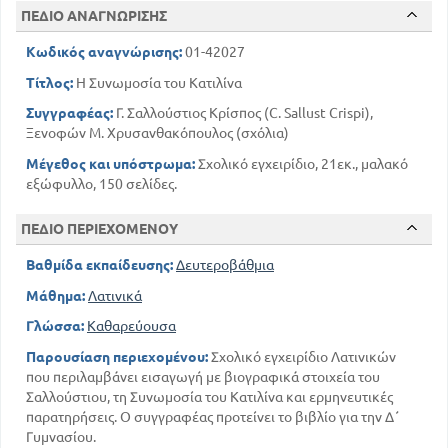
ΠΕΔΙΟ ΑΝΑΓΝΩΡΙΣΗΣ
Κωδικός αναγνώρισης:
01-42027
Τίτλος:
Η Συνωμοσία του Κατιλίνα
Συγγραφέας:
Γ. Σαλλούστιος Κρίσπος (C. Sallust Crispi),
Ξενοφών Μ. Χρυσανθακόπουλος (σχόλια)
Μέγεθος και υπόστρωμα:
Σχολικό εγχειρίδιο, 21εκ., μαλακό
εξώφυλλο, 150 σελίδες.
ΠΕΔΙΟ ΠΕΡΙΕΧΟΜΕΝΟΥ
Βαθμίδα εκπαίδευσης:
Δευτεροβάθμια
Μάθημα:
Λατινικά
Γλώσσα:
Καθαρεύουσα
Παρουσίαση περιεχομένου:
Σχολικό εγχειρίδιο Λατινικών
που περιλαμβάνει εισαγωγή με βιογραφικά στοιχεία του
Σαλλούστιου, τη Συνωμοσία του Κατιλίνα και ερμηνευτικές
παρατηρήσεις. Ο συγγραφέας προτείνει το βιβλίο για την Δ΄
Γυμνασίου.