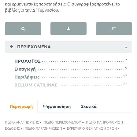
και ερμηνευτικές παρατηρήσεις. Ο συγγραφέας προτείνει το
βιβλίο για την Δ΄ Γυμνασίου.
ΠΕΡΙΕΧΌΜΕΝΑ
7
ΠΡΟΛΟΓΟΣ
9
Εισαγωγή
17
Περιλήψεις
22
BELLUM CATILINAE
120
Bello Macedonico
126
Bonae res
Περιγραφή
Ψηφιοποίηση
Σχετικά
132
Qui … gratiam fecissem
140
Renium effeta est. effeta
ΠΕΔΙΟ ΑΝΑΓΝΩΡΙΣΗΣ
»
ΠΕΔΙΟ ΠΕΡΙΕΧΟΜΕΝΟΥ
»
ΠΕΔΙΟ ΠΛΗΡΟΦΟΡΙΩΝ
ΕΚΔΟΣΗΣ
»
ΠΕΔΙΟ ΠΑΡΑΤΗΡΗΣΕΩΝ
»
ΕΥΡΕΤΗΡΙΟ ΘΕΜΑΤΙΚΩΝ ΟΡΩΝ
»