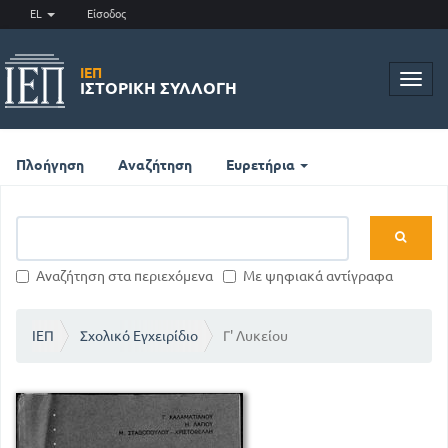
EL
Είσοδος
ΙΕΠ
Toggl
ΙΣΤΟΡΙΚΉ ΣΥΛΛΟΓΉ
navig
Πλοήγηση
Αναζήτηση
Ευρετήρια
Αναζήτηση στα περιεχόμενα
Με ψηφιακά αντίγραφα
ΙΕΠ
Σχολικό Εγχειρίδιο
Γ' Λυκείου