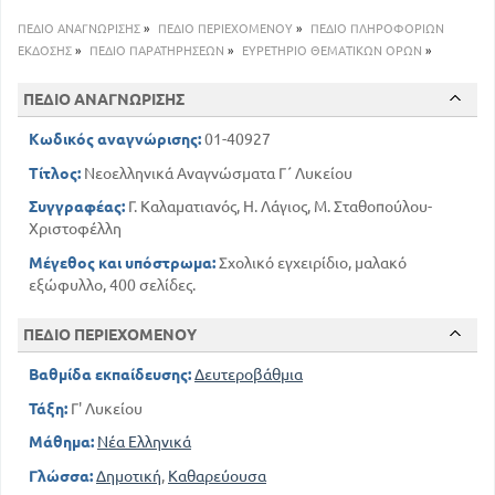
εντυπώσεις
ΠΕΔΙΟ ΑΝΑΓΝΩΡΙΣΗΣ
»
ΠΕΔΙΟ ΠΕΡΙΕΧΟΜΕΝΟΥ
»
ΠΕΔΙΟ ΠΛΗΡΟΦΟΡΙΩΝ
226
209
Πεζοτράγουδα - Στοχασμοί - Παροιμίες
ΕΚΔΟΣΗΣ
»
ΠΕΔΙΟ ΠΑΡΑΤΗΡΗΣΕΩΝ
»
ΕΥΡΕΤΗΡΙΟ ΘΕΜΑΤΙΚΩΝ ΟΡΩΝ
»
231
Ευθυμογραφήματα
241
Ποίηση
ΠΕΔΙΟ ΑΝΑΓΝΩΡΙΣΗΣ
241
Δημοτικά τραγούδια
Κωδικός αναγνώρισης:
01-40927
241
Έντεχνος ποιητικός λόγος
306
Σατιρικά ποιήματα
Τίτλος:
Νεοελληνικά Αναγνώσματα Γ΄ Λυκείου
321
Επίμετρο
Συγγραφέας:
Γ. Καλαματιανός, Η. Λάγιος, Μ. Σταθοπούλου-
Χριστοφέλλη
Μέγεθος και υπόστρωμα:
Σχολικό εγχειρίδιο, μαλακό
εξώφυλλο, 400 σελίδες.
ΠΕΔΙΟ ΠΕΡΙΕΧΟΜΕΝΟΥ
Βαθμίδα εκπαίδευσης:
Δευτεροβάθμια
Τάξη:
Γ' Λυκείου
Μάθημα:
Νέα Ελληνικά
Γλώσσα:
Δημοτική
,
Καθαρεύουσα