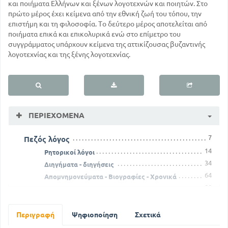
και ποιήματα Ελλήνων και ξένων λογοτεχνών και ποιητών. Στο
πρώτο μέρος έχει κείμενα από την εθνική ζωή του τόπου, την
επιστήμη και τη φιλοσοφία. Το δεύτερο μέρος αποτελείται από
ποιήματα επικά και επικολυρικά ενώ στο επίμετρο του
συγγράμματος υπάρχουν κείμενα της αττικίζουσας βυζαντινής
λογοτεχνίας και της ξένης λογοτεχνίας.
ΠΕΡΙΕΧΌΜΕΝΑ
7
Πεζός λόγος
14
Ρητορικοί λόγοι
34
Διηγήματα - διηγήσεις
64
Απομνημονεύματα - Βιογραφίες - Χρονικά
88
Μελέτες - Διατριβές - Επιστολές
154
Λογοτεχνικές κριτικές - Τεχνοκριτικά
185
Επιστήμη - Φιλοσοφία
Περιγραφή
Ψηφιοποίηση
Σχετικά
Χαρακτηρισμοί - Περιγραφές - Ταξιδιωτικές