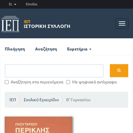
EL
Είσοδος
ΙΕΠ
Toggl
ΙΣΤΟΡΙΚΉ ΣΥΛΛΟΓΉ
navig
Πλοήγηση
Αναζήτηση
Ευρετήρια
Αναζήτηση στα περιεχόμενα
Με ψηφιακά αντίγραφα
ΙΕΠ
Σχολικό Εγχειρίδιο
Β' Γυμνασίου