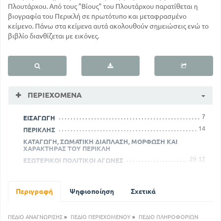
Πλουτάρχου. Από τους "Βίους" του Πλουτάρχου παρατίθεται η
βιογραφία του Περικλή σε πρωτότυπο και μεταφρασμένο
κείμενο. Πάνω στα κείμενα αυτά ακολουθούν σημειώσεις ενώ το
βιβλίο διανθίζεται με εικόνες.
ΠΕΡΙΕΧΌΜΕΝΑ
7
ΕΙΣΑΓΩΓΗ
14
ΠΕΡΙΚΛΗΣ
ΚΑΤΑΓΩΓΗ, ΣΩΜΑΤΙΚΗ ΔΙΑΠΛΑΣΗ, ΜΟΡΦΩΣΗ ΚΑΙ
ΧΑΡΑΚΤΗΡΑΣ ΤΟΥ ΠΕΡΙΚΛΗ
29
17
ΕΣΩΤΕΡΙΚΟΙ ΠΟΛΙΤΙΚΟΙ ΑΓΩΝΕΣ
65
Ο ΣΑΜΙΑΚΟΣ ΠΟΛΕΜΟΣ
89
Ο ΘΑΝΑΤΟΣ ΤΟΥ ΠΕΡΙΚΛΗ
Περιγραφή
Ψηφιοποίηση
Σχετικά
ΠΕΔΙΟ ΑΝΑΓΝΩΡΙΣΗΣ
»
ΠΕΔΙΟ ΠΕΡΙΕΧΟΜΕΝΟΥ
»
ΠΕΔΙΟ ΠΛΗΡΟΦΟΡΙΩΝ