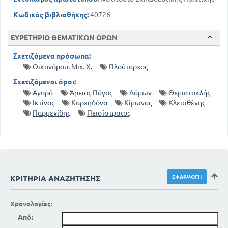
Κωδικός βιβλιοθήκης:
40726
ΕΥΡΕΤΗΡΙΟ ΘΕΜΑΤΙΚΩΝ ΟΡΩΝ
Σχετιζόμενα πρόσωπα:
Οικονόμου, Μιχ. Χ.
Πλούταρχος
Σχετιζόμενοι όροι:
Αγορά
Άρειος Πάγος
Δάμων
Θεμιστοκλής
Ικτίνος
Καρχηδόνα
Κίμωνας
Κλεισθένης
Παρμενίδης
Πεισίστρατος
ΚΡΙΤΉΡΙΑ ΑΝΑΖΉΤΗΣΗΣ
Χρονολογίες:
Από: