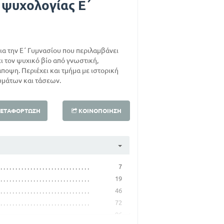
ς ψυχολογίας Ε΄
για την Ε΄ Γυμνασίου που περιλαμβάνει
ει τον ψυχικό βίο από γνωστική,
ποψη. Περιέχει και τμήμα με ιστορική
μάτων και τάσεων.
ΕΤΑΦΌΡΤΩΣΗ
ΚΟΙΝΟΠΟΊΗΣΗ
7
19
46
72
96