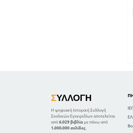
Σ
ΥΛΛΟΓΉ
Π
ΙΕ
Η ψηφιακή Ιστορική Συλλογή
Σχολικών Εγχειριδίων αποτελείται
ΕΛ
από
6.029 βιβλία
με πάνω από
Βο
1.000.000 σελίδες
.