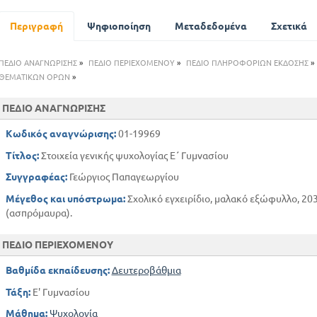
Η βουλητική άποψη της ψυχικής ζωής
Η προσωπικότητα και ο χαρακτήρας
Περιγραφή
Ψηφιοποίηση
Μεταδεδομένα
Σχετικά
Φυσιολογικά και ψυχικά φαινόμενα
Ιστορική επισκόπηση
ΠΕΔΙΟ ΑΝΑΓΝΩΡΙΣΗΣ
»
ΠΕΔΙΟ ΠΕΡΙΕΧΟΜΕΝΟΥ
»
ΠΕΔΙΟ ΠΛΗΡΟΦΟΡΙΩΝ ΕΚΔΟΣΗΣ
»
ΘΕΜΑΤΙΚΩΝ ΟΡΩΝ
»
ΠΕΔΙΟ ΑΝΑΓΝΩΡΙΣΗΣ
Κωδικός αναγνώρισης:
01-19969
Τίτλος:
Στοιχεία γενικής ψυχολογίας Ε΄ Γυμνασίου
Συγγραφέας:
Γεώργιος Παπαγεωργίου
Μέγεθος και υπόστρωμα:
Σχολικό εγχειρίδιο, μαλακό εξώφυλλο, 203
(ασπρόμαυρα).
ΠΕΔΙΟ ΠΕΡΙΕΧΟΜΕΝΟΥ
Βαθμίδα εκπαίδευσης:
Δευτεροβάθμια
Τάξη:
Ε' Γυμνασίου
Μάθημα:
Ψυχολογία