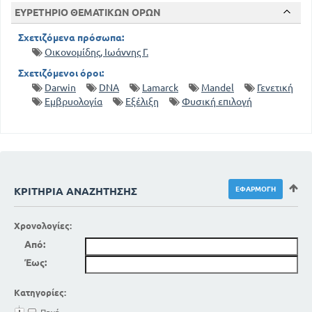
ΕΥΡΕΤΗΡΙΟ ΘΕΜΑΤΙΚΩΝ ΟΡΩΝ
Σχετιζόμενα πρόσωπα:
Οικονομίδης, Ιωάννης Γ.
Σχετιζόμενοι όροι:
Darwin
DNA
Lamarck
Mandel
Γενετική
Εμβρυολογία
Εξέλιξη
Φυσική επιλογή
ΚΡΙΤΉΡΙΑ ΑΝΑΖΉΤΗΣΗΣ
Χρονολογίες:
Από:
Έως:
Κατηγορίες: