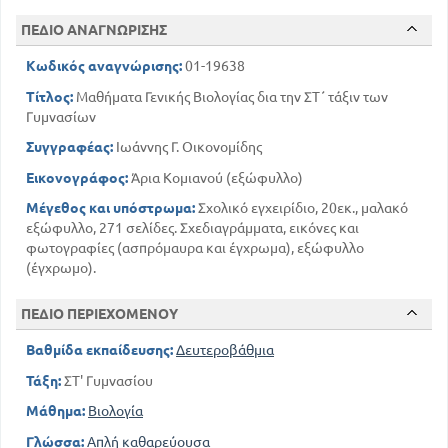
111
ΓΕΝΕΤΙΚΗ - ΚΛΗΡΟΝΟΜΙΚΟΤΗΤΑ
ΠΕΔΙΟ ΑΝΑΓΝΩΡΙΣΗΣ
148
ΕΜΒΡΥΟΓΕΝΕΣΗ
165
Κωδικός αναγνώρισης:
01-19638
ΑΛΛΟΜΕΤΡΙΚΗ ΑΥΞΗΣΗ
167
ΜΕΤΕΜΒΡΥΙΚΗ ΑΝΑΠΤΥΞΗ
Τίτλος:
Μαθήματα Γενικής Βιολογίας δια την ΣΤ΄ τάξιν των
169
ΦΥΣΙΟΛΟΓΙΚΕΣ ΤΙΝΕΣ ΛΕΙΤΟΥΡΓΙΕΣ ΟΛΟΚΛΗΡΩΣΕΩΣ
Γυμνασίων
ΕΝΔΟΚΡΙΝΙΚΕΣ ΕΠΙΔΡΑΣΕΙΣ ΕΠΙ ΤΗΣ ΟΛΟΚΛΗΡΩΣΕΩΣ
Συγγραφέας:
Ιωάννης Γ. Οικονομίδης
189
178
ΟΙΚΟΛΟΓΙΑ ΖΩΝΤΩΝ ΟΡΓΑΝΙΣΜΩΝ
Εικονογράφος:
Άρια Κομιανού (εξώφυλλο)
213
ΕΞΕΛΙΞΗ - ΙΣΤΟΡΙΑ ΤΩΝ ΟΡΓΑΝΙΣΜΩΝ
Μέγεθος και υπόστρωμα:
Σχολικό εγχειρίδιο, 20εκ., μαλακό
265
ΕΠΙΛΟΓΟΣ
εξώφυλλο, 271 σελίδες. Σχεδιαγράμματα, εικόνες και
5
ΠΡΟΛΟΓΟΣ
φωτογραφίες (ασπρόμαυρα και έγχρωμα), εξώφυλλο
11
ΙΣΤΟΡΙΚΗ ΕΞΕΛΙΞΗ ΒΙΟΛΟΓΙΑΣ
(έγχρωμο).
ΜΗΧΑΝΙΣΜΟΙ ΛΕΙΤΟΥΡΓΙΑΣ ΜΕΤΑΖΩΩΝ ΚΑΙ ΜΕΤΑΦΥΤΩΝ
26
22
ΓΕΝΙΚΕΣ ΙΔΙΟΤΗΤΕΣ ΤΩΝ ΖΩΝΤΩΝ ΟΡΓΑΝΙΣΜΩΝ
ΠΕΔΙΟ ΠΕΡΙΕΧΟΜΕΝΟΥ
32
ΧΗΜΙΚΗ ΣΥΣΤΑΣΗ ΕΜΒΙΩΝ ΟΝΤΩΝ
Βαθμίδα εκπαίδευσης:
Δευτεροβάθμια
40
ΛΕΠΤΗ ΥΦΗ ΕΜΒΙΩΝ ΟΝΤΩΝ
ΣΗΜΑΣΙΑ ΧΗΜΙΚΩΝ ΟΥΣΙΩΝ ΚΑΙ ΟΡΓΑΝΙΔΙΩΝ ΤΙΝΩΝ ΓΙΑ
Τάξη:
ΣΤ' Γυμνασίου
ΤΗ ΦΥΣΙΟΛΟΓΙΑ ΤΟΥ ΚΥΤΤΑΡΟΥ
Μάθημα:
Βιολογία
87
66
ΚΥΤΤΑΡΙΚΗ ΔΙΑΙΡΕΣΗ
96
Γλώσσα:
Απλή καθαρεύουσα
ΑΝΑΠΑΡΑΓΩΓΗ ΖΩΩΝ