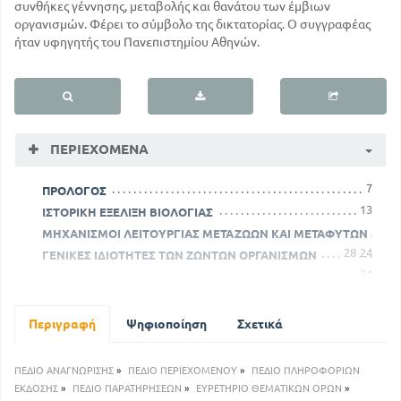
συνθήκες γέννησης, μεταβολής και θανάτου των έμβιων
οργανισμών. Φέρει το σύμβολο της δικτατορίας. Ο συγγραφέας
ήταν υφηγητής του Πανεπιστημίου Αθηνών.
ΠΕΡΙΕΧΌΜΕΝΑ
7
ΠΡΟΛΟΓΟΣ
13
ΙΣΤΟΡΙΚΗ ΕΞΕΛΙΞΗ ΒΙΟΛΟΓΙΑΣ
ΜΗΧΑΝΙΣΜΟΙ ΛΕΙΤΟΥΡΓΙΑΣ ΜΕΤΑΖΩΩΝ ΚΑΙ ΜΕΤΑΦΥΤΩΝ
28
24
ΓΕΝΙΚΕΣ ΙΔΙΟΤΗΤΕΣ ΤΩΝ ΖΩΝΤΩΝ ΟΡΓΑΝΙΣΜΩΝ
34
ΧΗΜΙΚΗ ΣΥΣΤΑΣΗ ΕΜΒΙΩΝ ΟΝΤΩΝ
42
ΛΕΠΤΗ ΥΦΗ ΕΜΒΙΩΝ ΟΝΤΩΝ
ΣΗΜΑΣΙΑ ΧΗΜΙΚΩΝ ΟΥΣΙΩΝ ΚΑΙ ΟΡΓΑΝΙΔΙΩΝ ΤΙΝΩΝ ΓΙΑ
Περιγραφή
Ψηφιοποίηση
Σχετικά
ΤΗ ΦΥΣΙΟΛΟΓΙΑ ΤΟΥ ΚΥΤΤΑΡΟΥ
89
68
ΚΥΤΤΑΡΙΚΗ ΔΙΑΙΡΕΣΗ
ΠΕΔΙΟ ΑΝΑΓΝΩΡΙΣΗΣ
»
ΠΕΔΙΟ ΠΕΡΙΕΧΟΜΕΝΟΥ
»
ΠΕΔΙΟ ΠΛΗΡΟΦΟΡΙΩΝ
98
ΑΝΑΠΑΡΑΓΩΓΗ ΖΩΩΝ
ΕΚΔΟΣΗΣ
»
ΠΕΔΙΟ ΠΑΡΑΤΗΡΗΣΕΩΝ
»
ΕΥΡΕΤΗΡΙΟ ΘΕΜΑΤΙΚΩΝ ΟΡΩΝ
»
108
ΑΝΑΠΑΡΑΓΩΓΗ ΦΥΤΩΝ