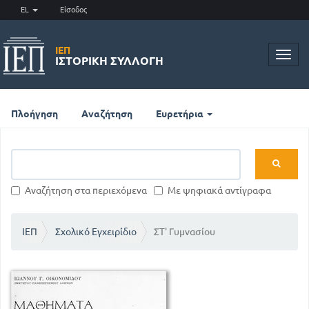
EL
Είσοδος
ΙΕΠ
Toggl
ΙΣΤΟΡΙΚΉ ΣΥΛΛΟΓΉ
navig
Πλοήγηση
Αναζήτηση
Ευρετήρια
Αναζήτηση στα περιεχόμενα
Με ψηφιακά αντίγραφα
ΙΕΠ
Σχολικό Εγχειρίδιο
ΣΤ' Γυμνασίου