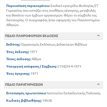
106
ΑΝΑΠΑΡΑΓΩΓΗ ΦΥΤΩΝ
Παρουσίαση περιεχομένου:
Σχολικό εγχειρίδιο Βιολογίας ΣΤ΄
109
ΓΕΝΕΤΙΚΗ - ΚΛΗΡΟΝΟΜΙΚΟΤΗΤΑ
Γυμνασίου που εστιάζει στις συνθήκες γέννησης, μεταβολής
146
και θανάτου των έμβιων οργανισμών. Φέρει το σύμβολο της
ΕΜΒΡΥΟΓΕΝΕΣΗ
δικτατορίας. Ο συγγραφέας ήταν υφηγητής του Πανεπιστημίου
163
ΑΛΛΟΜΕΤΡΙΚΗ ΑΥΞΗΣΗ
Αθηνών.
165
ΜΕΤΕΜΒΡΥΙΚΗ ΑΝΑΠΤΥΞΗ
167
ΦΥΣΙΟΛΟΓΙΚΕΣ ΤΙΝΕΣ ΛΕΙΤΟΥΡΓΙΕΣ ΟΛΟΚΛΗΡΩΣΕΩΣ
ΠΕΔΙΟ ΠΛΗΡΟΦΟΡΙΩΝ ΕΚΔΟΣΗΣ
ΕΝΔΟΚΡΙΝΙΚΕΣ ΕΠΙΔΡΑΣΕΙΣ ΕΠΙ ΤΗΣ ΟΛΟΚΛΗΡΩΣΕΩΣ
187
176
Εκδότης:
ΟΙΚΟΛΟΓΙΑ ΖΩΝΤΩΝ ΟΡΓΑΝΙΣΜΩΝ
Οργανισμός Εκδόσεως Διδακτικών Βιβλίων
211
ΕΞΕΛΙΞΗ - ΙΣΤΟΡΙΑ ΤΩΝ ΟΡΓΑΝΙΣΜΩΝ
Έτος έκδοσης:
1971
263
ΕΠΙΛΟΓΟΣ
Τόπος έκδοσης:
Αθήνα
Υπουργική απόφαση / Σύμβαση:
2154/24-4-1971
Έτος έγκρισης:
1971
ΠΕΔΙΟ ΠΑΡΑΤΗΡΗΣΕΩΝ
Εντοπισμός πρωτοτύπου:
Ινστιτούτο Εκπαιδευτικής Πολιτικής
Κωδικός βιβλιοθήκης:
19638