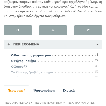
πεζά εμπνευσμένα από την καθημερινότητα της ελληνικής ζωής, τη
ζωή στην ύπαιθρο, την εθνική και κοινωνική ζωή, τα ζώα και τα
φυτά. Τα κείμενα εκτός από τη γλωσσική διδασκαλία αποσκοπούν
και στην ηθική καλλιέργεια των μαθητών.
ΠΕΡΙΕΧΌΜΕΝΑ
3
Ο θάνατος της μητριάς μου
29
Ο Ρήγας - ποιήμα
43
Ο Σαμουήλ
52
Το Χάνι της Γραβιάς - ποίημα
89
Ο θάνατος του Καραισκάκη
117
Ο Παπαφλέσσας
131
Τα δικαιώματα των Ελλήνων πολιτών
Περιγραφή
Ψηφιοποίηση
Σχετικά
140
Το δέντρο μου - ποίημα
160
Μέγα Σπήλαιο
ΠΕΔΙΟ ΑΝΑΓΝΩΡΙΣΗΣ
»
ΠΕΔΙΟ ΠΕΡΙΕΧΟΜΕΝΟΥ
»
ΠΕΔΙΟ ΠΛΗΡΟΦΟΡΙΩΝ
163