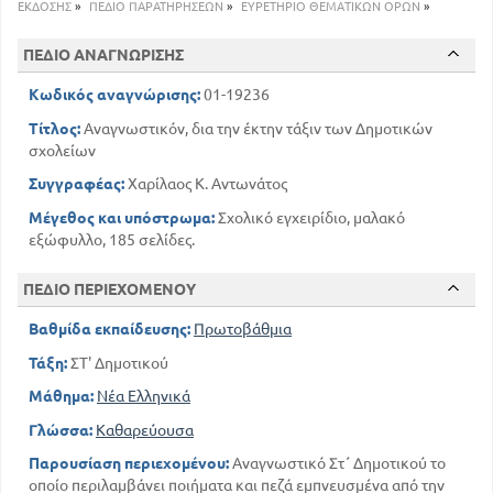
Αγία Λαύρα
ΕΚΔΟΣΗΣ
»
ΠΕΔΙΟ ΠΑΡΑΤΗΡΗΣΕΩΝ
»
ΕΥΡΕΤΗΡΙΟ ΘΕΜΑΤΙΚΩΝ ΟΡΩΝ
»
173
Τα Τέμπη
ΠΕΔΙΟ ΑΝΑΓΝΩΡΙΣΗΣ
Κωδικός αναγνώρισης:
01-19236
Τίτλος:
Αναγνωστικόν, δια την έκτην τάξιν των Δημοτικών
σχολείων
Συγγραφέας:
Χαρίλαος Κ. Αντωνάτος
Μέγεθος και υπόστρωμα:
Σχολικό εγχειρίδιο, μαλακό
εξώφυλλο, 185 σελίδες.
ΠΕΔΙΟ ΠΕΡΙΕΧΟΜΕΝΟΥ
Βαθμίδα εκπαίδευσης:
Πρωτοβάθμια
Τάξη:
ΣΤ' Δημοτικού
Μάθημα:
Νέα Ελληνικά
Γλώσσα:
Καθαρεύουσα
Παρουσίαση περιεχομένου:
Αναγνωστικό Στ΄ Δημοτικού το
οποίο περιλαμβάνει ποιήματα και πεζά εμπνευσμένα από την