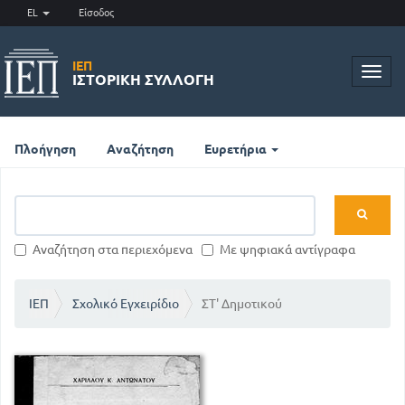
EL
Είσοδος
ΙΕΠ
Toggl
ΙΣΤΟΡΙΚΉ ΣΥΛΛΟΓΉ
navig
Πλοήγηση
Αναζήτηση
Ευρετήρια
Αναζήτηση στα περιεχόμενα
Με ψηφιακά αντίγραφα
ΙΕΠ
Σχολικό Εγχειρίδιο
ΣΤ' Δημοτικού