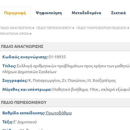
διαίρεση
αναγωγή στη μονάδα
Περιγραφή
Ψηφιοποίηση
Μεταδεδομένα
Σχετικά
ΠΕΔΙΟ ΑΝΑΓΝΩΡΙΣΗΣ
»
ΠΕΔΙΟ ΠΕΡΙΕΧΟΜΕΝΟΥ
»
ΠΕΔΙΟ ΠΛΗΡΟΦΟΡΙΩΝ ΕΚΔΟΣΗΣ
»
ΘΕΜΑΤΙΚΩΝ ΟΡΩΝ
»
ΠΕΔΙΟ ΑΝΑΓΝΩΡΙΣΗΣ
Κωδικός αναγνώρισης:
01-18935
Τίτλος:
Συλλογή αριθμητικών προβλημάτων προς χρήσιν των μαθητών
πλήρων Δημοτικών Σχολείων
Συγγραφέας:
Κ. Παπαγεωργίου, Στ. Παχώπου, Μ. Χατζηπέτρος
Μέγεθος και υπόστρωμα:
Μαθητικό βοήθημα, 19εκ., σκληρό εξώφυλλ
ΠΕΔΙΟ ΠΕΡΙΕΧΟΜΕΝΟΥ
Βαθμίδα εκπαίδευσης:
Πρωτοβάθμια
Τάξη:
Ε' Δημοτικού