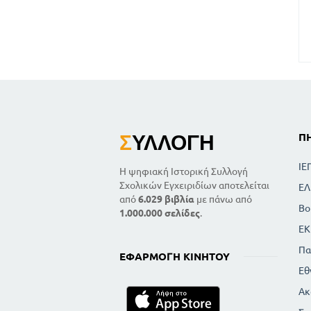
Σ
ΥΛΛΟΓΉ
Π
ΙΕ
Η ψηφιακή Ιστορική Συλλογή
Σχολικών Εγχειριδίων αποτελείται
ΕΛ
από
6.029 βιβλία
με πάνω από
Βο
1.000.000 σελίδες
.
ΕΚ
Πα
ΕΦΑΡΜΟΓΉ ΚΙΝΗΤΟΎ
Εθ
Ακ