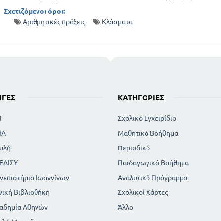
Σχετιζόμενοι όροι:
Αριθμητικές πράξεις
Κλάσματα
ΗΓΈΣ
ΚΑΤΗΓΟΡΊΕΣ
Π
Σχολικό Εγχειρίδιο
ΙΑ
Μαθητικό Βοήθημα
υλή
Περιοδικό
ΕΔΙΣΥ
Παιδαγωγικό Βοήθημα
νεπιστήμιο Ιωαννίνων
Αναλυτικό Πρόγραμμα
νική Βιβλιοθήκη
Σχολικοί Χάρτες
αδημία Αθηνών
Άλλο