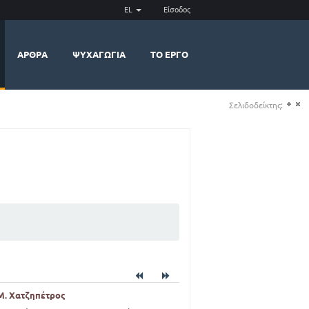
EL
Είσοδος
ΆΡΘΡΑ
ΨΥΧΑΓΩΓΊΑ
ΤΟ ΈΡΓΟ
Σελιδοδείκτης:
(+)
(-)
 Μ. Χατζηπέτρος