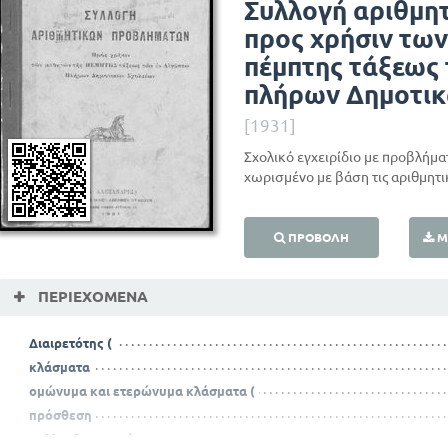
Συλλογή αριθμη
προς χρήσιν τω
πέμπτης τάξεως
πλήρων Δημοτικ
[1931]
Σχολικό εγχειρίδιο με προβλήμα
χωρισμένο με βάση τις αριθμητικ
ΠΡΟΒΟΛΉ
Μ
ΠΕΡΙΕΧΌΜΕΝΑ
Διαιρετότης (
κλάσματα
ομώνυμα και ετερώνυμα κλάσματα (
πρόσθεση
πολλαπλασιασμός