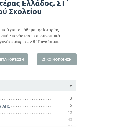
τέρας Ελλάδος. ΣΤ΄
ού Σχολείου
ικού για το μάθημα της Ιστορίας.
ηνική Επανάσταση και συνοπτικά
εγονότα μέχρι των Β΄ Παγκόσμιο.
ΕΤΑΦΌΡΤΩΣΗ
ΚΟΙΝΟΠΟΊΗΣΗ
3
5
/ ΛΗΣ
10
40
54