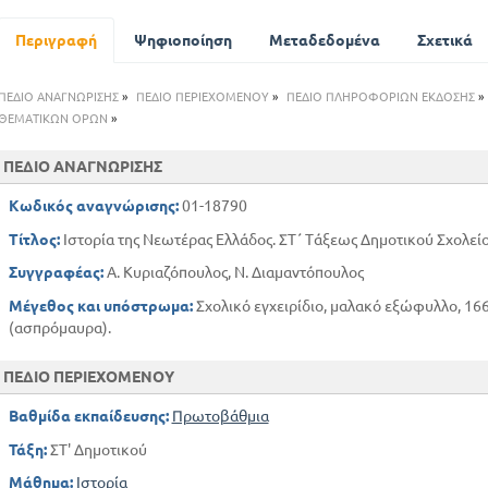
ΔΕΥΤΕΡΟ ΕΤΟΣ ΤΗΣ ΕΠΑΝΑΣΤΑΣΗΣ
ΤΡΙΤΟ ΕΤΟΣ ΤΗΣ ΕΠΑΝΑΣΤΑΣΗΣΗ
Περιγραφή
Ψηφιοποίηση
Μεταδεδομένα
Σχετικά
ΤΕΤΑΡΤΟ ΕΤΟΣ ΤΗΣ ΕΠΑΝΑΣΤΑΣΗΣ
ΠΕΜΠΤΟ ΕΤΟΣ ΤΗΣ ΕΠΑΝΑΣΤΑΣΗΣ
ΠΕΔΙΟ ΑΝΑΓΝΩΡΙΣΗΣ
»
ΠΕΔΙΟ ΠΕΡΙΕΧΟΜΕΝΟΥ
»
ΠΕΔΙΟ ΠΛΗΡΟΦΟΡΙΩΝ ΕΚΔΟΣΗΣ
»
ΕΚΤΟ ΕΤΟΣ ΤΗΣ ΕΠΑΝΑΣΤΑΣΗΣ
ΘΕΜΑΤΙΚΩΝ ΟΡΩΝ
»
7ο 8ο 9 ο ΕΤΟΣ ΤΗΣ ΕΠΑΝΑΣΤΑΣΗΣ
ΠΕΔΙΟ ΑΝΑΓΝΩΡΙΣΗΣ
ΤΟ ΕΛΕΥΘΕΡΟ ΒΑΣΙΛΕΙΟ
Κωδικός αναγνώρισης:
01-18790
Τίτλος:
Ιστορία της Νεωτέρας Ελλάδος. ΣΤ΄ Τάξεως Δημοτικού Σχολεί
Συγγραφέας:
Α. Κυριαζόπουλος, Ν. Διαμαντόπουλος
Μέγεθος και υπόστρωμα:
Σχολικό εγχειρίδιο, μαλακό εξώφυλλο, 166 
(ασπρόμαυρα).
ΠΕΔΙΟ ΠΕΡΙΕΧΟΜΕΝΟΥ
Βαθμίδα εκπαίδευσης:
Πρωτοβάθμια
Τάξη:
ΣΤ' Δημοτικού
Μάθημα:
Ιστορία