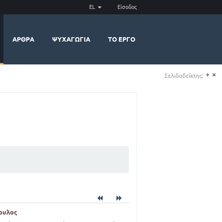
EL
Είσοδος
ΆΡΘΡΑ
ΨΥΧΑΓΩΓΊΑ
ΤΟ ΈΡΓΟ
Σελιδοδείκτης:
(+)
(-)
πουλος