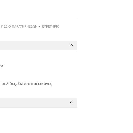
86
100
108
113
ΠΕΔΙΟ ΠΑΡΑΤΗΡΗΣΕΩΝ
»
ΕΥΡΕΤΗΡΙΟ
120
127
134
ου
σελίδες. Σκίτσα και εικόνες