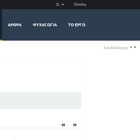
EL
Είσοδος
ΆΡΘΡΑ
ΨΥΧΑΓΩΓΊΑ
ΤΟ ΈΡΓΟ
Σελιδοδείκτης:
(+)
(-)