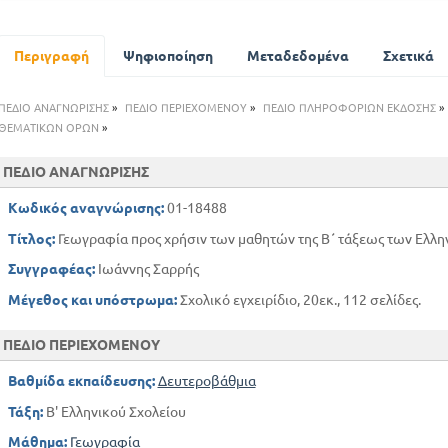
ΕΛΛΗΝΙΚΗ ΔΗΜΟΚΡΑΤΙΑ
ΕΥΡΩΠΑΪΚΗ ΤΟΥΡΚΙΑ
Η ΑΛΒΑΝΙΚΗ ΔΗΜΟΚΡΑΤΙΑ
Περιγραφή
Ψηφιοποίηση
Μεταδεδομένα
Σχετικά
ΤΟ ΒΑΣΙΛΕΙΟ ΤΗΣ ΒΟΥΛΓΑΡΙΑΣ
ΤΟ ΒΑΣΙΛΕΙΟ ΤΩΝ ΣΕΡΒΩΝ ΚΡΟΑΤΩΝ ΚΑΙ ΣΛΟΒΗΝΩΝ (ΝΟΤΙΟ ΣΛΑ
ΠΕΔΙΟ ΑΝΑΓΝΩΡΙΣΗΣ
»
ΠΕΔΙΟ ΠΕΡΙΕΧΟΜΕΝΟΥ
»
ΠΕΔΙΟ ΠΛΗΡΟΦΟΡΙΩΝ ΕΚΔΟΣΗΣ
»
ΙΤΑΛΙΚΗ ΧΕΡΣΟΝΗΣΟΣ
ΘΕΜΑΤΙΚΩΝ ΟΡΩΝ
»
ΤΟ ΒΑΣΙΛΕΙΟ ΤΗΣ ΙΤΑΛΙΑΣ
ΠΕΔΙΟ ΑΝΑΓΝΩΡΙΣΗΣ
ΠΥΡΗΝΑΪΚΗ ΧΕΡΣΟΝΗΣΟΣ
ΤΟ ΒΑΣΙΛΕΙΟ ΤΗΣ ΙΣΠΑΝΙΑΣ
Κωδικός αναγνώρισης:
01-18488
Η ΔΗΜΟΚΡΑΤΙΑ ΤΗΣ ΠΟΡΤΟΓΑΛΙΑΣ
Τίτλος:
Γεωγραφία προς χρήσιν των μαθητών της Β΄ τάξεως των Ελλη
ΙΙΙ ΚΕΝΤΡΙΚΗ ΕΥΡΩΠΗ
ΒΟΡΕΙΟΔΥΤΙΚΗ ΕΥΡΩΠΗ
Συγγραφέας:
Ιωάννης Σαρρής
ΒΟΡΕΙΑ ΕΥΡΩΠΗ
Μέγεθος και υπόστρωμα:
Σχολικό εγχειρίδιο, 20εκ., 112 σελίδες.
ΝΟΤΙΟΔΥΤΙΚΗ ΑΣΙΑ
ΝΟΤΙΑ ΑΣΙΑ
ΠΕΔΙΟ ΠΕΡΙΕΧΟΜΕΝΟΥ
ΑΝΑΤΟΛΙΚΗ ΑΣΙΑ
Βαθμίδα εκπαίδευσης:
Δευτεροβάθμια
ΒΟΡΕΙΑ ΚΑΙ ΒΟΡΕΙΟΔΥΤΙΚΗ ΑΣΙΑ
Τάξη:
Β' Ελληνικού Σχολείου
ΑΦΡΙΚΗ
ΒΟΡΕΙΑ ΑΦΡΙΚΗ
Μάθημα:
Γεωγραφία