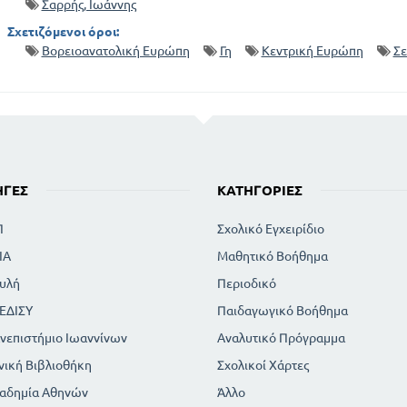
Σαρρής, Ιωάννης
ΙΙΙ ΚΕΝΤΡΙΚΗ ΕΥΡΩΠΗ
Σχετιζόμενοι όροι:
ΒΟΡΕΙΟΔΥΤΙΚΗ ΕΥΡΩΠΗ
Βορειοανατολική Ευρώπη
Γη
Κεντρική Ευρώπη
Σε
ΒΟΡΕΙΑ ΕΥΡΩΠΗ
ΝΟΤΙΟΔΥΤΙΚΗ ΑΣΙΑ
ΝΟΤΙΑ ΑΣΙΑ
ΑΝΑΤΟΛΙΚΗ ΑΣΙΑ
ΒΟΡΕΙΑ ΚΑΙ ΒΟΡΕΙΟΔΥΤΙΚΗ ΑΣΙΑ
ΑΦΡΙΚΗ
ΗΓΈΣ
ΚΑΤΗΓΟΡΊΕΣ
ΒΟΡΕΙΑ ΑΦΡΙΚΗ
ΝΟΤΙΑ ΑΦΡΙΚΗ
Π
Σχολικό Εγχειρίδιο
ΑΜΕΡΙΚΗ
ΙΑ
Μαθητικό Βοήθημα
ΜΕΣΗ ΑΜΕΡΙΚΗ ΚΑΙ ΔΥΤΙΚΗ ΙΝΔΙΑ
ΝΟΤΙΑ ΑΜΕΡΙΚΗ
υλή
Περιοδικό
ΑΥΣΤΡΑΛΙΑ ΚΑΙ ΠΟΛΥΝΗΣΙΑ
ΕΔΙΣΥ
Παιδαγωγικό Βοήθημα
νεπιστήμιο Ιωαννίνων
Αναλυτικό Πρόγραμμα
νική Βιβλιοθήκη
Σχολικοί Χάρτες
αδημία Αθηνών
Άλλο