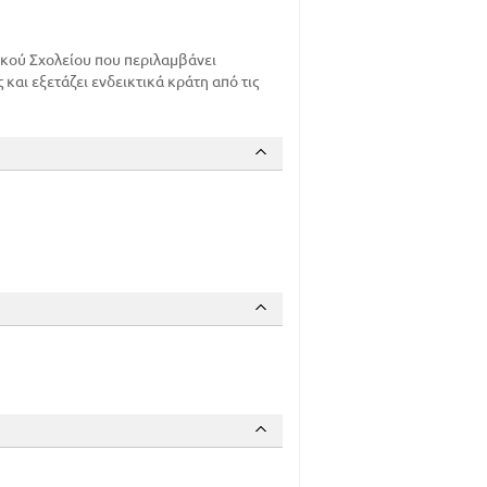
97
100
ικού Σχολείου που περιλαμβάνει
104
αι εξετάζει ενδεικτικά κράτη από τις
106
109
3
3
10
14
28
30
31
31
33
ΒΙΑ)
34
36
39
41
42