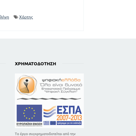
44
58
λήνη
Χάρτης
61
78
80
84
87
90
ΧΡΗΜΑΤΟΔΌΤΗΣΗ
92
97
100
104
106
109
Το έργο συγχρηματοδοτείται από την