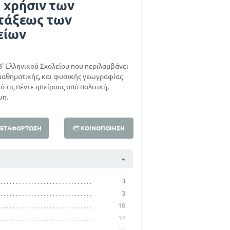
 χρήσιν των
 τάξεως των
είων
Β' Ελληνικού Σχολείου που περιλαμβάνει
μαθηματικής, και φυσικής γεωγραφίας
ό τις πέντε ηπείρους από πολιτική,
ψη.
ΕΤΑΦΌΡΤΩΣΗ
ΚΟΙΝΟΠΟΊΗΣΗ
3
3
10
14