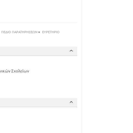
28
30
31
31
33
ΒΙΑ)
ΠΕΔΙΟ ΠΑΡΑΤΗΡΗΣΕΩΝ
»
ΕΥΡΕΤΗΡΙΟ
34
36
39
41
42
νικών Σχολείων
44
58
61
78
80
84
87
90
92