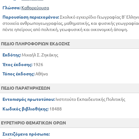
ΝΟΤΙΑ ΑΦΡΙΚΗ
Γλώσσα:
Καθαρεύουσα
ΑΜΕΡΙΚΗ
Παρουσίαση περιεχομένου:
Σχολικό εγχειρίδιο Γεωγραφίας Β' Ελλην
ΜΕΣΗ ΑΜΕΡΙΚΗ ΚΑΙ ΔΥΤΙΚΗ ΙΝΔΙΑ
στοιχεία ανθρωπογεωγραφίας, μαθηματικής, και φυσικής γεωγραφίας κ
ΝΟΤΙΑ ΑΜΕΡΙΚΗ
πέντε ηπείρους από πολιτική, γεωφυσική και οικονομική άποψη.
ΑΥΣΤΡΑΛΙΑ ΚΑΙ ΠΟΛΥΝΗΣΙΑ
ΓΕΩΓΡΑΦΙΑ ΔΕΥΤΕΡΑΣ ΤΑΞΗΣ
ΠΕΔΙΟ ΠΛΗΡΟΦΟΡΙΩΝ ΕΚΔΟΣΗΣ
ΚΕΦΑΛΑΙΟ Α'
Εκδότης:
Μιχαήλ Σ. Ζηκάκης
ΚΕΦΑΛΑΙΟ Β'
ΚΕΦΑΛΑΙΟ Γ'
Έτος έκδοσης:
1926
ΕΛΛΗΝΙΚΗ ΔΗΜΟΚΡΑΤΙΑ
Τόπος έκδοσης:
Αθήνα
ΕΥΡΩΠΑΪΚΗ ΤΟΥΡΚΙΑ
Η ΑΛΒΑΝΙΚΗ ΔΗΜΟΚΡΑΤΙΑ
ΠΕΔΙΟ ΠΑΡΑΤΗΡΗΣΕΩΝ
ΤΟ ΒΑΣΙΛΕΙΟ ΤΗΣ ΒΟΥΛΓΑΡΙΑΣ
Εντοπισμός πρωτοτύπου:
Ινστιτούτο Εκπαιδευτικής Πολιτικής
ΤΟ ΒΑΣΙΛΕΙΟ ΤΩΝ ΣΕΡΒΩΝ ΚΡΟΑΤΩΝ ΚΑΙ ΣΛΟΒΗΝΩΝ (ΝΟΤΙΟ ΣΛΑ
ΙΤΑΛΙΚΗ ΧΕΡΣΟΝΗΣΟΣ
Κωδικός βιβλιοθήκης:
18488
ΤΟ ΒΑΣΙΛΕΙΟ ΤΗΣ ΙΤΑΛΙΑΣ
ΕΥΡΕΤΗΡΙΟ ΘΕΜΑΤΙΚΩΝ ΟΡΩΝ
ΠΥΡΗΝΑΪΚΗ ΧΕΡΣΟΝΗΣΟΣ
ΤΟ ΒΑΣΙΛΕΙΟ ΤΗΣ ΙΣΠΑΝΙΑΣ
Σχετιζόμενα πρόσωπα:
Η ΔΗΜΟΚΡΑΤΙΑ ΤΗΣ ΠΟΡΤΟΓΑΛΙΑΣ