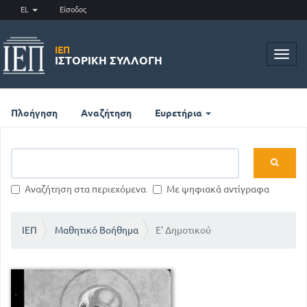
EL
Είσοδος
ΙΕΠ
Toggl
ΙΣΤΟΡΙΚΉ ΣΥΛΛΟΓΉ
navig
Πλοήγηση
Αναζήτηση
Ευρετήρια
Αναζήτηση στα περιεχόμενα
Με ψηφιακά αντίγραφα
ΙΕΠ
Μαθητικό Βοήθημα
Ε' Δημοτικού