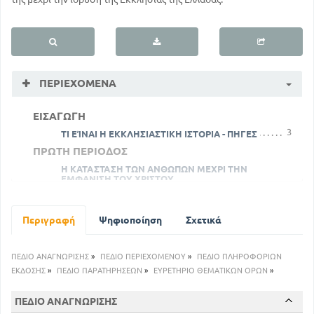
ΠΕΡΙΕΧΌΜΕΝΑ
ΕΙΣΑΓΩΓΗ
3
ΤΙ ΕΊΝΑΙ Η ΕΚΚΛΗΣΙΑΣΤΙΚΗ ΙΣΤΟΡΙΑ - ΠΗΓΕΣ
ΠΡΩΤΗ ΠΕΡΙΟΔΟΣ
Η ΚΑΤΑΣΤΑΣΗ ΤΩΝ ΑΝΘΩΠΩΝ ΜΕΧΡΙ ΤΗΝ
ΕΜΦΑΝΙΣΗ ΤΟΥ ΧΡΙΣΤΟΥ
16
5
ΠΡΩΤΗ ΑΠΟΣΤΟΛΙΚΗ ΠΟΡΕΙΑ ΤΟΥ ΠΑΥΛΟΥ
26
ΟΙ ΑΛΛΟΙ ΑΠΟΣΤΟΛΟΙ
Περιγραφή
Ψηφιοποίηση
Σχετικά
35
ΟΙ ΔΙΩΓΜΟΙ ΤΩΝ ΧΡΙΣΤΙΑΝΩΝ - ΜΑΡΤΥΡΕΣ
ΔΕΥΤΕΡΗ ΠΕΡΙΟΔΟΣ
ΠΕΔΙΟ ΑΝΑΓΝΩΡΙΣΗΣ
»
ΠΕΔΙΟ ΠΕΡΙΕΧΟΜΕΝΟΥ
»
ΠΕΔΙΟ ΠΛΗΡΟΦΟΡΙΩΝ
Ο ΜΕΓΑΣ ΚΩΝ / ΝΟΣ ΠΡΟΣΤΑΤΗΣ ΤΗΣ ΝΕΑΣ
ΕΚΔΟΣΗΣ
»
ΠΕΔΙΟ ΠΑΡΑΤΗΡΗΣΕΩΝ
»
ΕΥΡΕΤΗΡΙΟ ΘΕΜΑΤΙΚΩΝ ΟΡΩΝ
»
ΘΡΗΣΚΕΙΑΣ
56
42
ΙΟΥΛΙΑΝΟΣ Ο ΠΑΡΑΒΑΤΗΣ
ΠΕΔΙΟ ΑΝΑΓΝΩΡΙΣΗΣ
ΕΙΚΟΝΟΜΑΧΟΟΙ ΚΑΙ Η ΚΥΡΙΑΚΗ ΤΗΣ ΟΡΘΟΔΟΞΙΑΣ