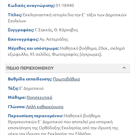
65
Κωδικός αναγνώρισης:
01-18440
ΤΡΙΤΗ ΠΕΡΙΟΔΟΣ
Τίτλος:
Εκκλησιαστική ιστορία δια την Ε΄ τάξιν των Δημοτικών
Η ΔΙΟΙΚΗΣΗ ΤΗΣ ΕΚΚΛΗΣΙΑΣ ΜΑΣ ΚΑΤΆ ΤΗΝ Γ
Σχολείων
ΠΕΡΙΟΔΟ
71
68
ΤΟ ΟΡΙΣΤΙΚΟ ΣΧΙΣΜΑ ΤΗΣ ΕΚΚΛΗΣΙΑΣ
Συγγραφέας:
Γ. Σακκάς, Θ. Κάρναβος
ΤΕΤΑΡΤΗ ΠΕΡΙΟΔΟΣ
Εικονογράφος:
Αγ. Αστεριάδης
Η ΔΙΟΙΚΗΣΗ ΤΗΣ ΕΚΚΛΗΣΙΑΣ ΕΠΙ ΤΟΥΡΚΟΚΡΑΤΙΑΣ
Μέγεθος και υπόστρωμα:
Μαθητικό βοήθημα, 20εκ., σκληρό
83
78
ΤΑ ΑΛΛΑ ΠΑΤΡΙΑΡΧΕΙΑ
εξώφυλλο, 95 σελίδες. Φωτογραφίες (έγχρωμες).
88
ΣΥΓΧΡΟΝΕΣ ΑΙΡΕΣΕΙΣ - ΧΙΛΙΑΣΜΟΣ
ΠΕΔΙΟ ΠΕΡΙΕΧΟΜΕΝΟΥ
Βαθμίδα εκπαίδευσης:
Πρωτοβάθμια
Τάξη:
Ε' Δημοτικού
Μάθημα:
Θρησκευτικά
Γλώσσα:
Απλή καθαρεύουσα
Παρουσίαση περιεχομένου:
Μαθητικό βοήθημα
Θρησκευτικών Ε΄ Δημοτικού που αποτελεί μια ιστορική
επισκόπηση της Ορθόδοξης Εκκλησίας από την ιδρυσή της
μέχρι την ίδρυση της Εκκλησίας της Ελλάδας.