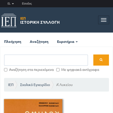
EL
Είσοδος
ΙΕΠ
Toggl
ΙΣΤΟΡΙΚΉ ΣΥΛΛΟΓΉ
navig
Πλοήγηση
Αναζήτηση
Ευρετήρια
Αναζήτηση στα περιεχόμενα
Με ψηφιακά αντίγραφα
ΙΕΠ
Σχολικό Εγχειρίδιο
Α' Λυκείου