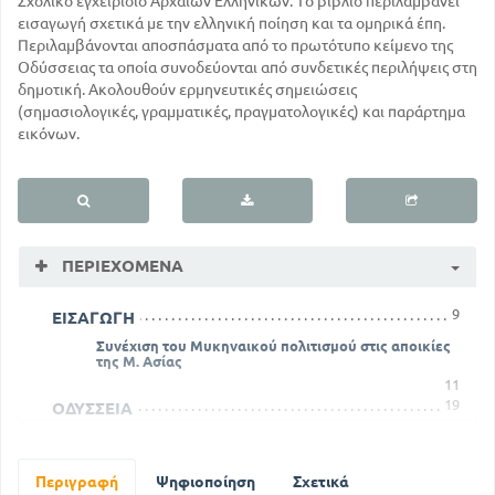
Σχολικό εγχειρίδιο Αρχαίων Ελληνικών. Το βιβλίο περιλαμβάνει
εισαγωγή σχετικά με την ελληνική ποίηση και τα ομηρικά έπη.
Περιλαμβάνονται αποσπάσματα από το πρωτότυπο κείμενο της
Οδύσσειας τα οποία συνοδεύονται από συνδετικές περιλήψεις στη
δημοτική. Ακολουθούν ερμηνευτικές σημειώσεις
(σημασιολογικές, γραμματικές, πραγματολογικές) και παράρτημα
εικόνων.
ΠΕΡΙΕΧΌΜΕΝΑ
9
ΕΙΣΑΓΩΓΗ
Συνέχιση του Μυκηναικού πολιτισμού στις αποικίες
της Μ. Ασίας
11
19
ΟΔΥΣΣΕΙΑ
41
Απόπλους και ναυάγιο του Οδυσσέα
67
ΡΑΨΩΔΙΑ Α
Περιγραφή
Ψηφιοποίηση
Σχετικά
99
Ουδέτ. Της αναφορικής αντων. όστις ¨- ο, τι