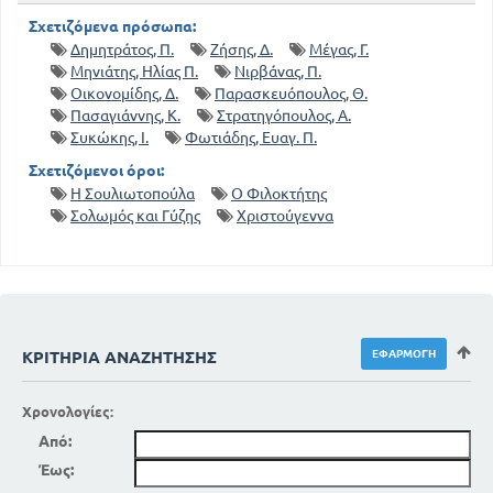
Σχετιζόμενα πρόσωπα:
Δημητράτος, Π.
Ζήσης, Δ.
Μέγας, Γ.
Μηνιάτης, Ηλίας Π.
Νιρβάνας, Π.
Οικονομίδης, Δ.
Παρασκευόπουλος, Θ.
Πασαγιάννης, Κ.
Στρατηγόπουλος, Α.
Συκώκης, Ι.
Φωτιάδης, Ευαγ. Π.
Σχετιζόμενοι όροι:
Η Σουλιωτοπούλα
Ο Φιλοκτήτης
Σολωμός και Γύζης
Χριστούγεννα
ΚΡΙΤΉΡΙΑ ΑΝΑΖΉΤΗΣΗΣ
Χρονολογίες:
Από:
Έως: