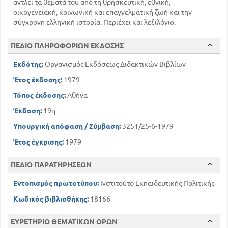
αντλεί τα θέματά του από τη θρησκευτική, εθνική,
49
ΖΕΙ Ο ΒΑΣΙΛΙΑΣ ΑΛΕΞΑΝΔΡΟΣ ; Γ. ΔΡΟΣΙΝΗ
οικογενειακή, κοινωνική και επαγγελματική ζωή και την
64
ΤΟ ΚΛΕΦΤΗ ΤΟ ΚΙΒΟΥΡΙ ΔΗΜΟΤΙΚΟ
σύγχρονη ελληνική ιστορία. Περιέχει και λεξιλόγιο.
71
ΤΟ ΣΟΥΛΙΩΤΟΠΟΥΛΟ Γ. ΒΛΑΧΟΓΙΑΝΝΗ
101
ΠΕΔΙΟ ΠΛΗΡΟΦΟΡΙΩΝ ΕΚΔΟΣΗΣ
ΜΕΣΟΛΟΓΓΙ ΔΗΜΟΤΙΚΟ
125
ΜΑΝΑ ΚΑΙ ΥΙΟΣ Ν. ΒΡΕΤΤΑΚΟΥ
Εκδότης:
Οργανισμός Εκδόσεως Διδακτικών Βιβλίων
ΑΠΌ ΤΗΝ ΟΙΚΟΓΕΝΕΙΑΚΗ ΖΩΗ ΚΑΙ ΤΗΝ
ΚΟΙΝΩΝΙΚΗ ΖΩΗ
Έτος έκδοσης:
1979
141
ΤΟ ΣΠΙΤΙ ΜΑΣ Γ. ΣΤΡΑΤΗΓΗ
Τόπος έκδοσης:
Αθήνα
159
ΤΑ ΜΑΡΜΑΡΑ Κ. ΚΡΥΣΤΑΛΛΗ
Έκδοση:
19η
170
ΤΟ ΔΑΣΟΣ Μ. ΜΑΛΑΚΑΣΗ
Υπουργική απόφαση / Σύμβαση:
3251/25-6-1979
188
ΕΝΑΣ ΦΙΛΟΣ ΜΟΥ Μ. ΑΜΑΡΙΩΤΟΥ
229
ΠΑΡΟΙΜΙΕΣ ΣΥΛΛΟΓΗ Ν. Γ. ΠΟΛΙΤΟΥ
Έτος έγκρισης:
1979
ΑΠΌ ΤΙΣ ΑΣΧΟΛΙΕΣ ΤΩΝ ΕΛΛΗΝΩΝ ΚΑΙ ΑΠΌ ΤΗΝ
ΕΛΛΗΝΙΚΗ ΦΥΣΗ ΚΑΙ ΖΩΗ
ΠΕΔΙΟ ΠΑΡΑΤΗΡΗΣΕΩΝ
232
Ο ΤΡΥΓΟΣ ΗΛ. ΒΟΥΤΙΕΡΙΔΗ
Εντοπισμός πρωτοτύπου:
Ινστιτούτο Εκπαιδευτικής Πολιτικής
259
ΤΟ ΑΡΓΥΡΟΚΑΣΤΡΟ Γ. Α. ΜΕΓΑ
273
ΣΤΑ ΨΗΛΩΜΑΤΑ ΤΟΥ ΧΕΛΜΟΥ
Κωδικός βιβλιοθήκης:
18166
296
ΤΟ ΗΛΙΟΒΑΣΙΛΕΜΑ Κ. ΚΡΥΣΤΑΛΛΗ
ΕΥΡΕΤΗΡΙΟ ΘΕΜΑΤΙΚΩΝ ΟΡΩΝ