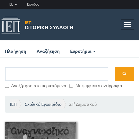
EL
Είσοδος
ΙΕΠ
Toggl
ΙΣΤΟΡΙΚΉ ΣΥΛΛΟΓΉ
navig
Πλοήγηση
Αναζήτηση
Ευρετήρια
Αναζήτηση στα περιεχόμενα
Με ψηφιακά αντίγραφα
ΙΕΠ
Σχολικό Εγχειρίδιο
ΣΤ' Δημοτικού