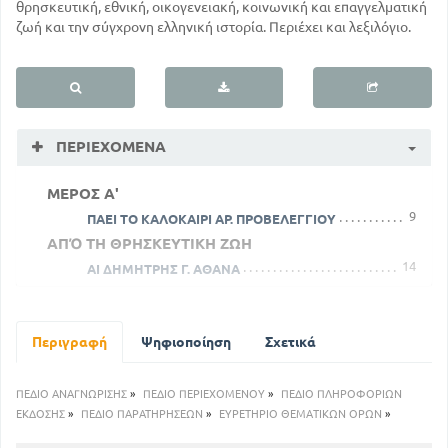
θρησκευτική, εθνική, οικογενειακή, κοινωνική και επαγγελματική
ζωή και την σύγχρονη ελληνική ιστορία. Περιέχει και λεξιλόγιο.
ΠΕΡΙΕΧΌΜΕΝΑ
ΜΕΡΟΣ Α'
9
ΠΑΕΙ ΤΟ ΚΑΛΟΚΑΙΡΙ ΑΡ. ΠΡΟΒΕΛΕΓΓΙΟΥ
ΑΠΌ ΤΗ ΘΡΗΣΚΕΥΤΙΚΗ ΖΩΗ
14
ΑΙ ΔΗΜΗΤΡΗΣ Γ. ΑΘΑΝΑ
38
ΡΟΥΜΕΛΗ Ζ. ΠΑΠΑΝΤΩΝΙΟΥ
50
ΠΑΡΑΜΥΘΙ Ζ. ΠΑΠΑΝΤΩΝΙΟΥ
51
` ΑΠΌ ΤΗΝ ΕΘΝΙΚΗ ΖΩΗ ΚΑΙ ΙΣΤΟΡΙΑ
Περιγραφή
Ψηφιοποίηση
Σχετικά
51
ΖΕΙ Ο ΒΑΣΙΛΙΑΣ ΑΛΕΞΑΝΔΡΟΣ ; Γ. ΔΡΟΣΙΝΗ
66
ΤΟ ΚΛΕΦΤΗ ΤΟ ΚΙΒΟΥΡΙ ΔΗΜΟΤΙΚΟ
ΠΕΔΙΟ ΑΝΑΓΝΩΡΙΣΗΣ
»
ΠΕΔΙΟ ΠΕΡΙΕΧΟΜΕΝΟΥ
»
ΠΕΔΙΟ ΠΛΗΡΟΦΟΡΙΩΝ
73
ΕΚΔΟΣΗΣ
»
ΠΕΔΙΟ ΠΑΡΑΤΗΡΗΣΕΩΝ
ΤΟ ΣΟΥΛΙΩΤΟΠΟΥΛΟ Γ. ΒΛΑΧΟΓΙΑΝΝΗ
»
ΕΥΡΕΤΗΡΙΟ ΘΕΜΑΤΙΚΩΝ ΟΡΩΝ
»
103
ΜΕΣΟΛΟΓΓΙ ΔΗΜΟΤΙΚΟ