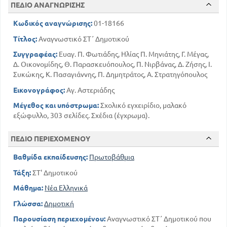
ΠΕΔΙΟ ΑΝΑΓΝΩΡΙΣΗΣ
127
ΜΑΝΑ ΚΑΙ ΥΙΟΣ Ν. ΒΡΕΤΤΑΚΟΥ
ΑΠΌ ΤΗΝ ΟΙΚΟΓΕΝΕΙΑΚΗ ΖΩΗ ΚΑΙ ΤΗΝ
Κωδικός αναγνώρισης:
01-18166
ΚΟΙΝΩΝΙΚΗ ΖΩΗ
Τίτλος:
Αναγνωστικό ΣΤ΄ Δημοτικού
143
143
ΤΟ ΣΠΙΤΙ ΜΑΣ Γ. ΣΤΡΑΤΗΓΗ
161
ΤΑ ΜΑΡΜΑΡΑ Κ. ΚΡΥΣΤΑΛΛΗ
Συγγραφέας:
Ευαγ. Π. Φωτιάδης, Ηλίας Π. Μηνιάτης, Γ. Μέγας,
Δ. Οικονομίδης, Θ. Παρασκευόπουλος, Π. Νιρβάνας, Δ. Ζήσης, Ι.
172
ΤΟ ΔΑΣΟΣ Μ. ΜΑΛΑΚΑΣΗ
Συκώκης, Κ. Πασαγιάννης, Π. Δημητράτος, Α. Στρατηγόπουλος
190
ΕΝΑΣ ΦΙΛΟΣ ΜΟΥ Μ. ΑΜΑΡΙΩΤΟΥ
ΑΠΌ ΤΙΣ ΑΣΧΟΛΙΕΣ ΤΩΝ ΕΛΛΗΝΩΝ ΚΑΙ ΑΠΌ ΤΗΝ
Εικονογράφος:
Αγ. Αστεριάδης
ΕΛΛΗΝΙΚΗ ΦΥΣΗ ΚΑΙ ΖΩΗ
Μέγεθος και υπόστρωμα:
Σχολικό εγχειρίδιο, μαλακό
234
234
Ο ΤΡΥΓΟΣ ΗΛ. ΒΟΥΤΙΕΡΙΔΗ
εξώφυλλο, 303 σελίδες. Σχέδια (έγχρωμα).
255
ΤΟ ΑΡΓΥΡΟΚΑΣΤΡΟ Γ. Α. ΜΕΓΑ
269
ΣΤΑ ΨΗΛΩΜΑΤΑ ΤΟΥ ΧΕΛΜΟΥ
ΠΕΔΙΟ ΠΕΡΙΕΧΟΜΕΝΟΥ
ΜΕΡΟΣ Α'
Βαθμίδα εκπαίδευσης:
Πρωτοβάθμια
7
ΠΑΕΙ ΤΟ ΚΑΛΟΚΑΙΡΙ ΑΡ. ΠΡΟΒΕΛΕΓΓΙΟΥ
Τάξη:
ΣΤ' Δημοτικού
ΑΠΌ ΤΗ ΘΡΗΣΚΕΥΤΙΚΗ ΖΩΗ
12
ΑΙ ΔΗΜΗΤΡΗΣ Γ. ΑΘΑΝΑ
Μάθημα:
Νέα Ελληνικά
36
ΡΟΥΜΕΛΗ Ζ. ΠΑΠΑΝΤΩΝΙΟΥ
Γλώσσα:
Δημοτική
48
ΠΑΡΑΜΥΘΙ Ζ. ΠΑΠΑΝΤΩΝΙΟΥ
Παρουσίαση περιεχομένου:
Αναγνωστικό ΣΤ΄ Δημοτικού που
` ΑΠΌ ΤΗΝ ΕΘΝΙΚΗ ΖΩΗ ΚΑΙ ΙΣΤΟΡΙΑ