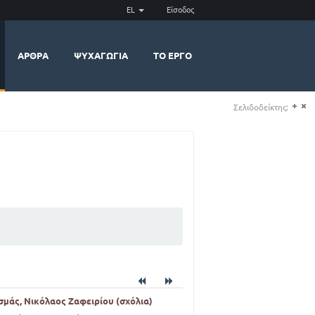
EL
Είσοδος
ΆΡΘΡΑ
ΨΥΧΑΓΩΓΊΑ
ΤΟ ΈΡΓΟ
Σελιδοδείκτης:
(+)
(-)
σμάς, Νικόλαος Ζαφειρίου (σχόλια)