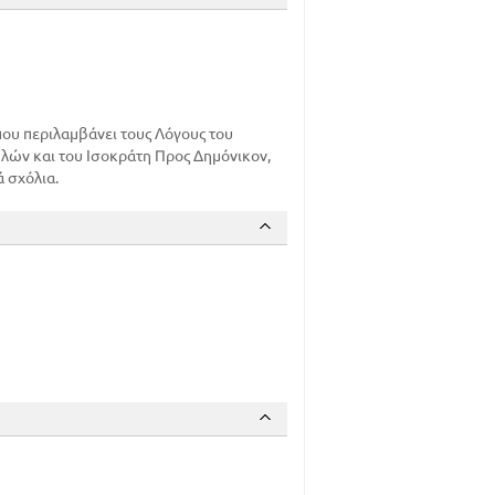
ου περιλαμβάνει τους Λόγους του
ωλών και του Ισοκράτη Προς Δημόνικον,
 σχόλια.