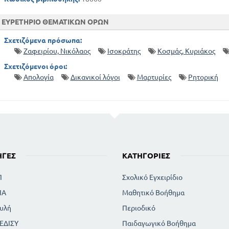
ΕΥΡΕΤΗΡΙΟ ΘΕΜΑΤΙΚΩΝ ΟΡΩΝ
Σχετιζόμενα πρόσωπα:
Ζαφειρίου, Νικόλαος
Ισοκράτης
Κοσμάς, Κυριάκος
Σχετιζόμενοι όροι:
Απολογία
Δικανικοί λόγοι
Μαρτυρίες
Ρητορική
ΗΓΈΣ
ΚΑΤΗΓΟΡΊΕΣ
Π
Σχολικό Εγχειρίδιο
ΙΑ
Μαθητικό Βοήθημα
υλή
Περιοδικό
ΕΔΙΣΥ
Παιδαγωγικό Βοήθημα