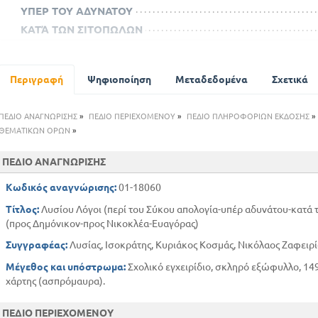
ΥΠΕΡ ΤΟΥ ΑΔΥΝΑΤΟΥ
ΚΑΤΆ ΤΩΝ ΣΙΤΟΠΩΛΩΝ
ΠΕΡΙ ΤΟΥ ΣΗΚΟΥ ΑΠΟΛΟΓΙΑ
ΚΑΤΆ ΤΩΝ ΣΙΤΟΠΩΛΩΝ
Περιγραφή
Ψηφιοποίηση
Μεταδεδομένα
Σχετικά
ΕΙΣΑΓΩΓΗ
Περί ρητορικής
ΠΕΔΙΟ ΑΝΑΓΝΩΡΙΣΗΣ
»
ΠΕΔΙΟ ΠΕΡΙΕΧΟΜΕΝΟΥ
»
ΠΕΔΙΟ ΠΛΗΡΟΦΟΡΙΩΝ ΕΚΔΟΣΗΣ
»
ΠΡΟΣ ΔΗΜΟΝΙΚΟ
ΘΕΜΑΤΙΚΩΝ ΟΡΩΝ
»
ΠΡΟΣ ΝΙΚΟΚΛΕΑΣ
ΕΥΑΓΟΡΑΣ
ΠΕΔΙΟ ΑΝΑΓΝΩΡΙΣΗΣ
ΠΡΟΣ ΔΗΜΟΝΙΚΟ
Κωδικός αναγνώρισης:
01-18060
ΠΡΟΣ ΝΙΚΟΚΛΕΑΣ
Τίτλος:
Λυσίου Λόγοι (περί του Σύκου απολογία-υπέρ αδυνάτου-κατά 
(προς Δημόνικον-προς Νικοκλέα-Ευαγόρας)
Συγγραφέας:
Λυσίας, Ισοκράτης, Κυριάκος Κοσμάς, Νικόλαος Ζαφειρί
Μέγεθος και υπόστρωμα:
Σχολικό εγχειρίδιο, σκληρό εξώφυλλο, 149
χάρτης (ασπρόμαυρα).
ΠΕΔΙΟ ΠΕΡΙΕΧΟΜΕΝΟΥ