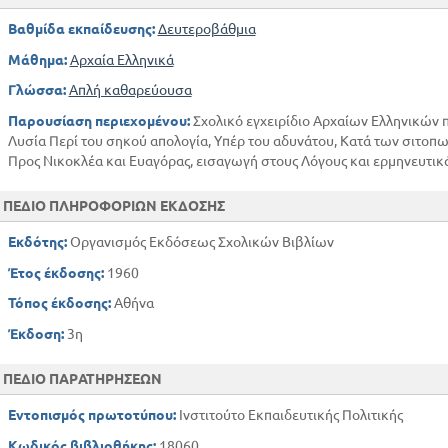
Βαθμίδα εκπαίδευσης:
Δευτεροβάθμια
Μάθημα:
Αρχαία Ελληνικά
Γλώσσα:
Απλή καθαρεύουσα
Παρουσίαση περιεχομένου:
Σχολικό εγχειρίδιο Αρχαίων Ελληνικών π
Λυσία Περί του σηκού απολογία, Υπέρ του αδυνάτου, Κατά των σιτοπ
Προς Νικοκλέα και Ευαγόρας, εισαγωγή στους Λόγους και ερμηνευτικά
ΠΕΔΙΟ ΠΛΗΡΟΦΟΡΙΩΝ ΕΚΔΟΣΗΣ
Εκδότης:
Οργανισμός Εκδόσεως Σχολικών Βιβλίων
Έτος έκδοσης:
1960
Τόπος έκδοσης:
Αθήνα
Έκδοση:
3η
ΠΕΔΙΟ ΠΑΡΑΤΗΡΗΣΕΩΝ
Εντοπισμός πρωτοτύπου:
Ινστιτούτο Εκπαιδευτικής Πολιτικής
Κωδικός βιβλιοθήκης:
18060