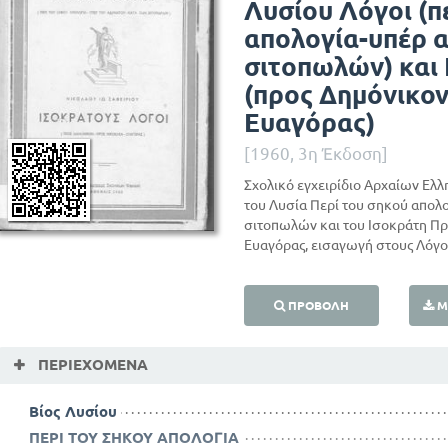
Λυσίου Λόγοι (π
απολογία-υπέρ 
σιτοπωλών) και
(προς Δημόνικον
Ευαγόρας)
[1960, 3η Έκδοση]
Σχολικό εγχειρίδιο Αρχαίων Ελλ
του Λυσία Περί του σηκού απολο
σιτοπωλών και του Ισοκράτη Πρ
Ευαγόρας, εισαγωγή στους Λόγου
ΠΡΟΒΟΛΉ
Μ
ΠΕΡΙΕΧΌΜΕΝΑ
Βίος Λυσίου
ΠΕΡΙ ΤΟΥ ΣΗΚΟΥ ΑΠΟΛΟΓΙΑ