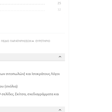
25
32
41
54
63
ΠΕΔΙΟ ΠΑΡΑΤΗΡΗΣΕΩΝ
»
ΕΥΡΕΤΗΡΙΟ
73
84
96
117
127
των σιτοπωλών) και Ισοκράτους Λόγοι
ου (σχόλια)
 σελίδες. Σκίτσα, σχεδιαγράμματα και