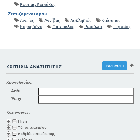
Κοσμάς, Κυριάκος
Σχετιζόμενοι όροι:
Αινείας
Αννίβας
Ασκληπιός
Καίσαρας
Καρχηδόνα
Πάτροκλος
Ρωμύλος
Τυρταίος
ΚΡΙΤΉΡΙΑ ΑΝΑΖΉΤΗΣΗΣ
Χρονολογίες:
Από:
Έως:
Κατηγορίες:
Πηγή
Τύπος τεκμηρίου
Βαθμίδα εκπαίδευσης
Μάθημα