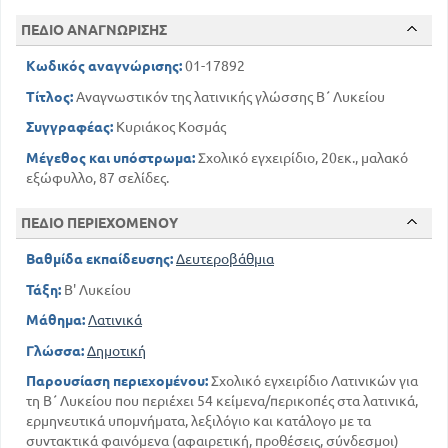
ΠΕΔΙΟ ΑΝΑΓΝΩΡΙΣΗΣ
Κωδικός αναγνώρισης:
01-17892
Τίτλος:
Αναγνωστικόν της λατινικής γλώσσης Β΄ Λυκείου
Συγγραφέας:
Κυριάκος Κοσμάς
Μέγεθος και υπόστρωμα:
Σχολικό εγχειρίδιο, 20εκ., μαλακό
εξώφυλλο, 87 σελίδες.
ΠΕΔΙΟ ΠΕΡΙΕΧΟΜΕΝΟΥ
Βαθμίδα εκπαίδευσης:
Δευτεροβάθμια
Τάξη:
Β' Λυκείου
Μάθημα:
Λατινικά
Γλώσσα:
Δημοτική
Παρουσίαση περιεχομένου:
Σχολικό εγχειρίδιο Λατινικών για
τη Β΄ Λυκείου που περιέχει 54 κείμενα/περικοπές στα λατινικά,
ερμηνευτικά υπομνήματα, λεξιλόγιο και κατάλογο με τα
συντακτικά φαινόμενα (αφαιρετική, προθέσεις, σύνδεσμοι)