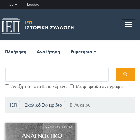
EL
Είσοδος
ΙΕΠ
Toggl
ΙΣΤΟΡΙΚΉ ΣΥΛΛΟΓΉ
navig
Πλοήγηση
Αναζήτηση
Ευρετήρια
Αναζήτηση στα περιεχόμενα
Με ψηφιακά αντίγραφα
ΙΕΠ
Σχολικό Εγχειρίδιο
Β' Λυκείου