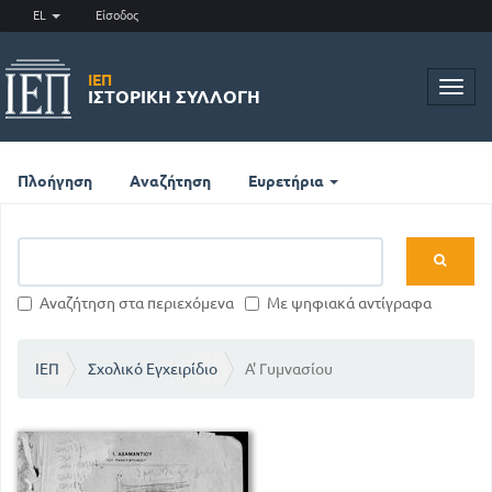
EL
Είσοδος
ΙΕΠ
Toggl
ΙΣΤΟΡΙΚΉ ΣΥΛΛΟΓΉ
navig
Πλοήγηση
Αναζήτηση
Ευρετήρια
Αναζήτηση στα περιεχόμενα
Με ψηφιακά αντίγραφα
ΙΕΠ
Σχολικό Εγχειρίδιο
Α' Γυμνασίου