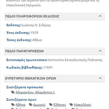
καλύπτει την περίοδο από τα προϊστορικά χρόνια μέχρι και τη
Μακεδονική Ηγεμονία.
ΠΕΔΙΟ ΠΛΗΡΟΦΟΡΙΩΝ ΕΚΔΟΣΗΣ
Εκδότης:
Ιωάννης Ν. Σιδέρης
Έτος έκδοσης:
1929
Τόπος έκδοσης:
Αθήνα
ΠΕΔΙΟ ΠΑΡΑΤΗΡΗΣΕΩΝ
Εντοπισμός πρωτοτύπου:
Ινστιτούτο Εκπαιδευτικής Πολιτικής
Κωδικός βιβλιοθήκης:
17691
ΕΥΡΕΤΗΡΙΟ ΘΕΜΑΤΙΚΩΝ ΟΡΩΝ
Σχετιζόμενα πρόσωπα:
Αδαμαντίου, Αδαμάντιος Ι.
Σχετιζόμενοι όροι:
Αθήνα
Δωριείς
Έλληνες
Μακεδόνες