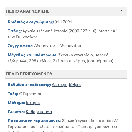
261
Ο στρατός του Αλέξανδρου
ΑΡΙΘΜΗΣΗ - ΧΡΟΝΟΛΟΓΙΑ - ΜΕΤΡΑ ΚΑΙ ΣΤΑΘΜΑ
ΠΕΔΙΟ ΑΝΑΓΝΩΡΙΣΗΣ
293
Κωδικός αναγνώρισης:
01-17691
Τίτλος:
Αρχαία ελληνική Ιστορία (2000-323 π. Χ). Δια την Α΄
των Γυμνασίων
Συγγραφέας:
Αδαμάντιος Ι. Αδαμαντίου
Μέγεθος και υπόστρωμα:
Σχολικό εγχειρίδιο, μαλακό
εξώφυλλο, 298 σελίδες. Σκίτσα και χάρτες (ασπρόμαυρα).
ΠΕΔΙΟ ΠΕΡΙΕΧΟΜΕΝΟΥ
Βαθμίδα εκπαίδευσης:
Δευτεροβάθμια
Τάξη:
Α' Γυμνασίου
Μάθημα:
Ιστορία
Γλώσσα:
Καθαρεύουσα
Παρουσίαση περιεχομένου:
Σχολικό εγχειρίδιο Ιστορίας Α΄
Γυμνασίου που υιοθετεί το σχήμα του Παπαρρηγόπουλου και