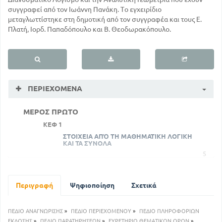
συγγραφεί από τον Ιωάννη Πανάκη. Το εγχειρίδιο
μεταγλωττίστηκε στη δημοτική από τον συγγραφέα και τους Ε.
Πλατή, Ιορδ. Παπαδόπουλο και Β. Θεοδωρακόπουλο.
ΠΕΡΙΕΧΌΜΕΝΑ
ΜΕΡΟΣ ΠΡΩΤΟ
ΚΕΦ 1
ΣΤΟΙΧΕΙΑ ΑΠΌ ΤΗ ΜΑΘΗΜΑΤΙΚΗ ΛΟΓΙΚΗ
ΚΑΙ ΤΑ ΣΥΝΟΛΑ
5
ΚΕΦ 2
ΑΞΙΩΜΑΤΑ ΤΟΥ ΡΕΑΝΟ - ΜΑΘΗΜΑΤΙΚΗ Η
ΤΕΛΕΙΑ ΕΠΑΓΩΓΗ
Περιγραφή
Ψηφιοποίηση
Σχετικά
20
ΜΕΡΟΣ ΔΕΥΤΕΡΟ
ΠΕΔΙΟ ΑΝΑΓΝΩΡΙΣΗΣ
»
ΠΕΔΙΟ ΠΕΡΙΕΧΟΜΕΝΟΥ
»
ΠΕΔΙΟ ΠΛΗΡΟΦΟΡΙΩΝ
ΚΕΦ 3
ΕΚΔΟΣΗΣ
»
ΠΕΔΙΟ ΠΑΡΑΤΗΡΗΣΕΩΝ
»
ΕΥΡΕΤΗΡΙΟ ΘΕΜΑΤΙΚΩΝ ΟΡΩΝ
»