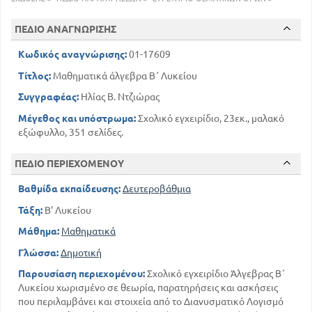
ΑΟΛΥΤΗ ΤΙΜΗ ΠΡΑΓΜΑΤΙΚΟΥ ΚΑΙ
ΜΙΓΑΔΙΚΟΥ ΑΡΙΘΜΟΥ
ΠΕΔΙΟ ΑΝΑΓΝΩΡΙΣΗΣ
28
ΚΕΦ 4
Κωδικός αναγνώρισης:
01-17609
91
ΠΡΟΟΔΟΙ - ΣΕΙΡΕΣ
Τίτλος:
Μαθηματικά άλγεβρα Β΄ Λυκείου
ΚΕΦ 5
Συγγραφέας:
Ηλίας Β. Ντζιώρας
ΑΚΕΡΑΙΑ ΠΟΛΥΩΝΥΜΑ ΜΙΑΣ ΜΕΤΑΒΛΗΤΗΣ
141
Μέγεθος και υπόστρωμα:
Σχολικό εγχειρίδιο, 23εκ., μαλακό
ΚΕΦ 6
εξώφυλλο, 351 σελίδες.
ΛΟΓΑΡΙΘΜΟΙ - ΕΚΘΕΤΙΚΕΣ ΚΑΙ
ΛΟΓΑΡΙΘΜΙΚΕΣ ΕΞΙΣΩΣΕΙΣ
ΠΕΔΙΟ ΠΕΡΙΕΧΟΜΕΝΟΥ
205
ΜΕΡΟΣ ΤΡΙΤΟ
Βαθμίδα εκπαίδευσης:
Δευτεροβάθμια
ΚΕΦ 7
Τάξη:
Β' Λυκείου
ΣΤΟΙΧΕΙΑ ΑΠΌ ΤΗ ΣΥΝΔΥΑΣΤΙΚΗ ΑΝΑΛΥΣΗ
Μάθημα:
Μαθηματικά
262
ΚΕΦ 8
Γλώσσα:
Δημοτική
ΣΤΟΙΧΕΙΑ ΑΠΌ ΤΗΝ ΘΕΩΡΙΑ ΤΩΝ
Παρουσίαση περιεχομένου:
Σχολικό εγχειρίδιο Άλγεβρας Β΄
ΠΙΘΑΝΟΤΗΤΩΝ
Λυκείου χωρισμένο σε θεωρία, παρατηρήσεις και ασκήσεις
288
που περιλαμβάνει και στοιχεία από το Διανυσματικό Λογισμό
ΜΕΡΟΣ ΤΕΤΑΡΤΟ