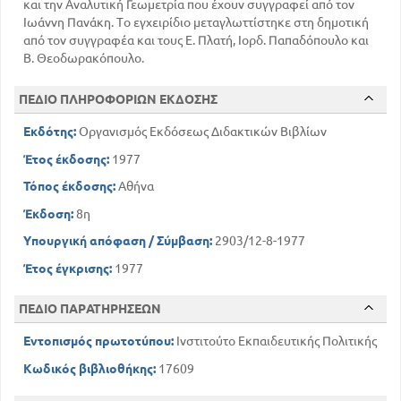
και την Αναλυτική Γεωμετρία που έχουν συγγραφεί από τον
ΚΕΦ 1
Ιωάννη Πανάκη. Το εγχειρίδιο μεταγλωττίστηκε στη δημοτική
ΕΣΩΤΕΡΙΚΟ ΓΙΝΟΜΕΝΟ ΔΥΟ ΔΙΑΝΥΣΜΑΤΩΝ
από τον συγγραφέα και τους Ε. Πλατή, Ιορδ. Παπαδόπουλο και
313
Β. Θεοδωρακόπουλο.
ΚΕΦ 2
325
Η ΕΥΘΕΙΑ ΣΤΟ ΕΠΙΠΕΔΟ
ΠΕΔΙΟ ΠΛΗΡΟΦΟΡΙΩΝ ΕΚΔΟΣΗΣ
ΚΕΦ 3
Εκδότης:
Οργανισμός Εκδόσεως Διδακτικών Βιβλίων
347
ΠΟΛΙΚΕΣ ΣΥΝΤΕΤΑΓΜΕΝΕΣ
Έτος έκδοσης:
1977
Τόπος έκδοσης:
Αθήνα
Έκδοση:
8η
Υπουργική απόφαση / Σύμβαση:
2903/12-8-1977
Έτος έγκρισης:
1977
ΠΕΔΙΟ ΠΑΡΑΤΗΡΗΣΕΩΝ
Εντοπισμός πρωτοτύπου:
Ινστιτούτο Εκπαιδευτικής Πολιτικής
Κωδικός βιβλιοθήκης:
17609