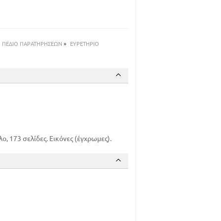
76
82
108
116
ΠΕΔΙΟ ΠΑΡΑΤΗΡΗΣΕΩΝ
»
ΕΥΡΕΤΗΡΙΟ
119
130
146
158
166
ο, 173 σελίδες. Εικόνες (έγχρωμες).