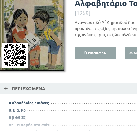
Αλφαβητάριο Τα
[1950]
Αναγνωστικό Α΄ Δημοτικού που π
προκρίνει τις αξίες της καλοσύνη
της αγάπης προς τα ζώα, αλλά κα
ΠΡΟΒΟΛΉ
Μ
ΠΕΡΙΕΧΌΜΕΝΑ
4 ολοσέλιδες εικόνες
υ, μ α, Ρρ
Ββ Θθ Ξξ
σπ - Η παρέα στο σπίτι
οι = ι . Η οικογένεια ετοιμάζεται για φαγητό