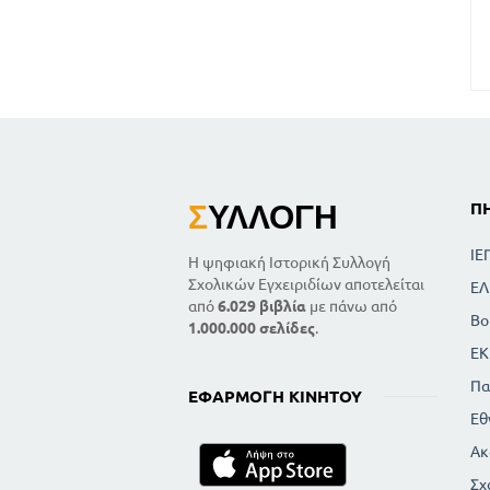
Σ
ΥΛΛΟΓΉ
Π
ΙΕ
Η ψηφιακή Ιστορική Συλλογή
Σχολικών Εγχειριδίων αποτελείται
ΕΛ
από
6.029 βιβλία
με πάνω από
Βο
1.000.000 σελίδες
.
ΕΚ
Πα
ΕΦΑΡΜΟΓΉ ΚΙΝΗΤΟΎ
Εθ
Ακ
Σχ