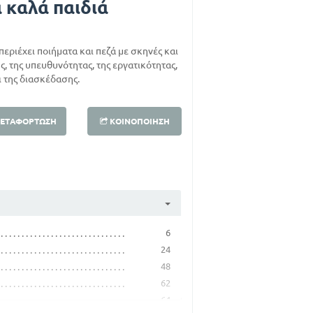
 καλά παιδιά
εριέχει ποιήματα και πεζά με σκηνές και
ς, της υπευθυνότητας, της εργατικότητας,
ι της διασκέδασης.
ΕΤΑΦΌΡΤΩΣΗ
ΚΟΙΝΟΠΟΊΗΣΗ
6
24
48
62
64