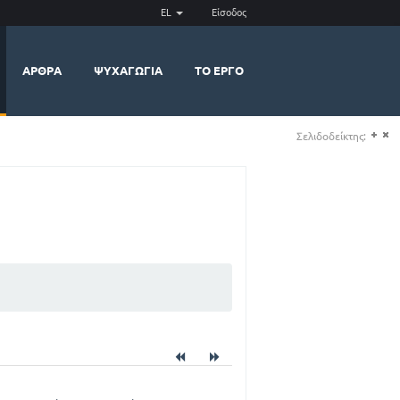
EL
Είσοδος
ΆΡΘΡΑ
ΨΥΧΑΓΩΓΊΑ
ΤΟ ΈΡΓΟ
Σελιδοδείκτης:
(+)
(-)