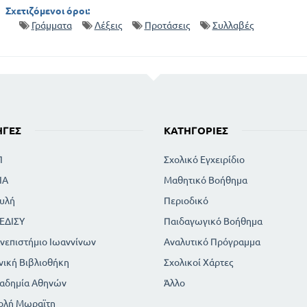
Σχετιζόμενοι όροι:
Γράμματα
Λέξεις
Προτάσεις
Συλλαβές
ΗΓΈΣ
ΚΑΤΗΓΟΡΊΕΣ
Π
Σχολικό Εγχειρίδιο
ΙΑ
Μαθητικό Βοήθημα
υλή
Περιοδικό
ΕΔΙΣΥ
Παιδαγωγικό Βοήθημα
νεπιστήμιο Ιωαννίνων
Αναλυτικό Πρόγραμμα
νική Βιβλιοθήκη
Σχολικοί Χάρτες
αδημία Αθηνών
Άλλο
ολή Μωραϊτη