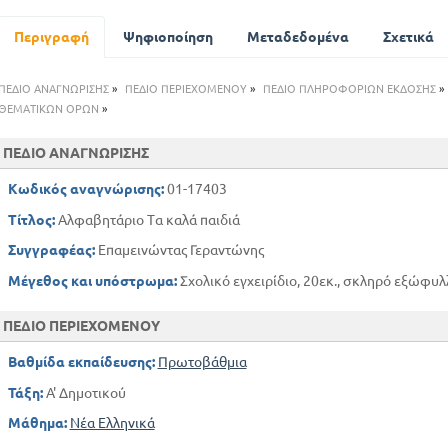
γν μω πν φω χν φτ φκ φθ κτ χτ. Τα παιχνίδια των παιδιών
Το κατσικάκι
Περιγραφή
Ψηφιοποίηση
Μεταδεδομένα
Σχετικά
Προσευχή
Η Μεγάλη Πέμπτη
ΠΕΔΙΟ ΑΝΑΓΝΩΡΙΣΗΣ
»
ΠΕΔΙΟ ΠΕΡΙΕΧΟΜΕΝΟΥ
»
ΠΕΔΙΟ ΠΛΗΡΟΦΟΡΙΩΝ ΕΚΔΟΣΗΣ
»
Η γιορτή του πατέρα
ΘΕΜΑΤΙΚΩΝ ΟΡΩΝ
»
Η πρωτομαγιά
ΠΕΔΙΟ ΑΝΑΓΝΩΡΙΣΗΣ
Στο μύλο
Ο Γιωργάκης άρρωστος
Κωδικός αναγνώρισης:
01-17403
Ο Λύκος που έγινε τσοπανος
Τίτλος:
Αλφαβητάριο Τα καλά παιδιά
Συγγραφέας:
Επαμεινώντας Γεραντώνης
Μέγεθος και υπόστρωμα:
Σχολικό εγχειρίδιο, 20εκ., σκληρό εξώφυλλ
ΠΕΔΙΟ ΠΕΡΙΕΧΟΜΕΝΟΥ
Βαθμίδα εκπαίδευσης:
Πρωτοβάθμια
Τάξη:
Α' Δημοτικού
Μάθημα:
Νέα Ελληνικά