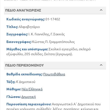
36
Χχ ….. η χήνα
ΠΕΔΙΟ ΑΝΑΓΝΩΡΙΣΗΣ
51
Ώρα καλή
63
Η κυρία Ξένη
Κωδικός αναγνώρισης:
01-17402
80
Η θεία Ευγενία
Τίτλος:
Αλφαβητάριο
94
Το μπαστούνι
Συγγραφέας:
Ι. Κ. Γιαννέλης, Γ. Σακκάς
114
γγ - Το φεγγάρι
131
Άλφα - Βήτα
Εικονογράφος:
Κώστας Π. Γραμματόπουλος
132
Τα γράμματα
Μέγεθος και υπόστρωμα:
Σχολικό εγχειρίδιο, σκληρό
ΜΕΡΟΣ ΔΕΥΤΕΡΟ
εξώφυλλο, 205 σελίδες. Σκίτσα (έγχρωμα).
137
Πρωινή προσευχή
145
Ήρθε η Άνοιξη
ΠΕΔΙΟ ΠΕΡΙΕΧΟΜΕΝΟΥ
153
Στο δρόμο - ποιήμα
Βαθμίδα εκπαίδευσης:
Πρωτοβάθμια
162
Οι πεταλούδες
Τάξη:
Α' Δημοτικού
175
Κάθε πρωί
186
Ένα παραμύθι
Μάθημα:
Νέα Ελληνικά
198
Στο σταθμό
Γλώσσα:
Δημοτική
200
Οι εξετάσεις
Παρουσίαση περιεχομένου:
Αναγνωστικό Α΄ Δημοτικού που
περιέχει γράμματα, συλλαβές, λέξεις, προτάσεις, κείμενα και