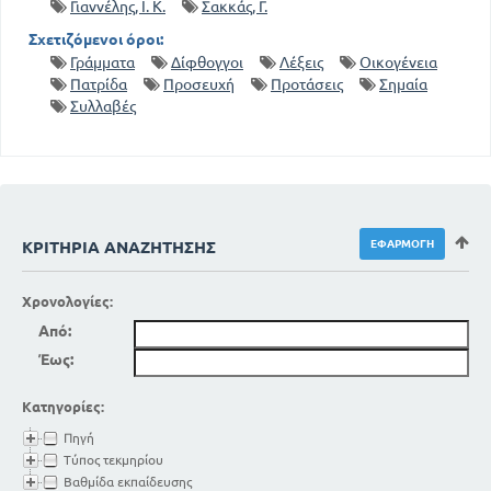
Γιαννέλης, Ι. Κ.
Σακκάς, Γ.
Σχετιζόμενοι όροι:
Γράμματα
Δίφθογγοι
Λέξεις
Οικογένεια
Πατρίδα
Προσευχή
Προτάσεις
Σημαία
Συλλαβές
ΚΡΙΤΉΡΙΑ ΑΝΑΖΉΤΗΣΗΣ
Χρονολογίες:
Από:
Έως:
Κατηγορίες:
Πηγή
Τύπος τεκμηρίου
Βαθμίδα εκπαίδευσης