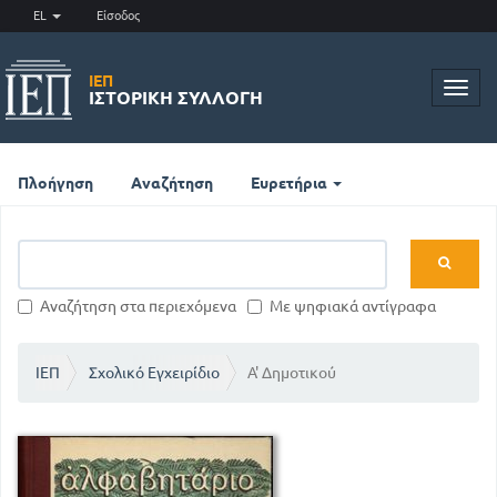
EL
Είσοδος
ΙΕΠ
Toggl
ΙΣΤΟΡΙΚΉ ΣΥΛΛΟΓΉ
navig
Πλοήγηση
Αναζήτηση
Ευρετήρια
Αναζήτηση στα περιεχόμενα
Με ψηφιακά αντίγραφα
ΙΕΠ
Σχολικό Εγχειρίδιο
Α' Δημοτικού