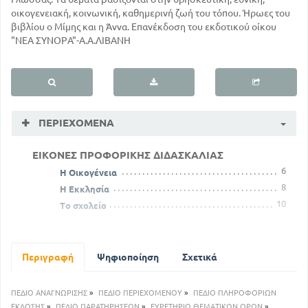
οικογενειακή, κοινωνική, καθημερινή ζωή του τόπου. Ήρωες του
βιβλίου ο Μίμης και η Άννα. Επανέκδοση του εκδοτικού οίκου
"ΝΕΑ ΣΥΝΟΡΑ"-Α.Α.ΛΙΒΑΝΗ
ΠΕΡΙΕΧΌΜΕΝΑ
ΕΙΚΟΝΕΣ ΠΡΟΦΟΡΙΚΗΣ ΔΙΔΑΣΚΑΛΙΑΣ
6
Η Οικογένεια
8
Η Εκκλησία
10
Το σχολείο
ΜΕΡΟΣ ΠΡΩΤΟ
14
Ιι
19
Περιγραφή
Να
Ψηφιοποίηση
Σχετικά
24
Έλλη
28
Παπί
ΠΕΔΙΟ ΑΝΑΓΝΩΡΙΣΗΣ
»
ΠΕΔΙΟ ΠΕΡΙΕΧΟΜΕΝΟΥ
»
ΠΕΔΙΟ ΠΛΗΡΟΦΟΡΙΩΝ
31
Γάλα
ΕΚΔΟΣΗΣ
»
ΠΕΔΙΟ ΠΑΡΑΤΗΡΗΣΕΩΝ
»
ΕΥΡΕΤΗΡΙΟ ΘΕΜΑΤΙΚΩΝ ΟΡΩΝ
»