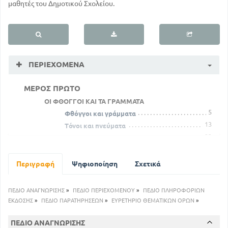
μαθητές του Δημοτικού Σχολείου.
ΠΕΡΙΕΧΌΜΕΝΑ
ΜΕΡΟΣ ΠΡΩΤΟ
ΟΙ ΦΘΟΓΓΟΙ ΚΑΙ ΤΑ ΓΡΑΜΜΑΤΑ
5
Φθόγγοι και γράμματα
13
Τόνοι και πνεύματα
23
Πάθη φθόγγων
ΜΕΡΟΣ ΔΕΥΤΕΡΟ
Περιγραφή
ΟΙ ΛΕΞΕΙΣ
Ψηφιοποίηση
Σχετικά
Λέξεις λαικές και λέξεις λόγιες - Το λεξιλόγιο
της Νεοελληνικής
ΠΕΔΙΟ ΑΝΑΓΝΩΡΙΣΗΣ
»
ΠΕΔΙΟ ΠΕΡΙΕΧΟΜΕΝΟΥ
»
ΠΕΔΙΟ ΠΛΗΡΟΦΟΡΙΩΝ
29
ΕΚΔΟΣΗΣ
»
ΠΕΔΙΟ ΠΑΡΑΤΗΡΗΣΕΩΝ
»
ΕΥΡΕΤΗΡΙΟ ΘΕΜΑΤΙΚΩΝ ΟΡΩΝ
»
ΠΑΡΑΓΩΓΙΚΟ
30
Γενικά
ΠΕΔΙΟ ΑΝΑΓΝΩΡΙΣΗΣ
31