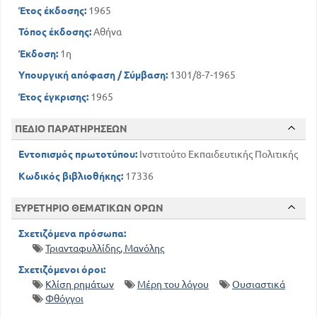
ΤΑ ΡΗΜΑΤΑ
Έτος έκδοσης:
1965
108
Διαθέσεις και φωνές
Τόπος έκδοσης:
Αθήνα
Εγκλίσεις και χρόνοι, αριθμοί και πρόσωπα
Έκδοση:
1η
123
111
Οι συζυγίες
135
Υπουργική απόφαση / Σύμβαση:
1301/8-7-1965
Τα θέματα
145
Ρήματα ελλειπτικά, απρόσωπα, ανώμαλα
Έτος έγκρισης:
1965
149
Οι μετοχές
ΑΚΛΙΤΑ ΜΕΡΗ ΤΟΥ ΛΟΓΟΥ
ΠΕΔΙΟ ΠΑΡΑΤΗΡΗΣΕΩΝ
149
Επιρρήματα
Εντοπισμός πρωτοτύπου:
Ινστιτούτο Εκπαιδευτικής Πολιτικής
152
Προθέσεις
Κωδικός βιβλιοθήκης:
17336
154
Σύνδεσμοι
156
Επιφωνήματα
ΕΥΡΕΤΗΡΙΟ ΘΕΜΑΤΙΚΩΝ ΟΡΩΝ
Σχετιζόμενα πρόσωπα:
Τριανταφυλλίδης, Μανόλης
Σχετιζόμενοι όροι:
Κλίση ρημάτων
Μέρη του λόγου
Ουσιαστικά
Φθόγγοι