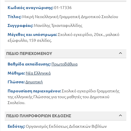
Παραγωγή
39
Κωδικός αναγνώρισης:
Σύνθεση
01-17336
Η ΣΗΜΑΣΙΑ ΤΩΝ ΛΕΞΕΩΝ
Τίτλος:
Μικρή Νεοελληνική Γραμματική Δημοτικού Σχολείου
47
Κυριολεξία και μεταφορά
Συγγραφέας:
Μανόλης Τριανταφυλλίδης
48
Ομώνυμα - Παρώνυμα - Συνώνυμα
Μέγεθος και υπόστρωμα:
Σχολικό εγχειρίδιο, 20εκ., μαλακό
49
Ταυτόσημα
εξώφυλλο, 159 σελίδες.
ΜΕΡΟΣ ΤΡΙΤΟ
ΟΙ ΤΥΠΟΙ - ΤΑ ΜΕΡΗ ΤΟΥ ΛΟΓΟΥ
ΠΕΔΙΟ ΠΕΡΙΕΧΟΜΕΝΟΥ
50
Γενικοί γραμματικοί όροι
Βαθμίδα εκπαίδευσης:
Πρωτοβάθμια
1. ΚΛΙΤΑ ΜΕΡΗ ΤΟΥ ΛΟΓΟΥ
52
Τα άρθρο
Μάθημα:
Νέα Ελληνικά
ΤΑ ΟΥΣΙΑΣΤΙΚΑ
Γλώσσα:
Δημοτική
54
Οι σημασίες και τα είδη των ουσιαστικών
Παρουσίαση περιεχομένου:
Σχολικό εγχειρίδιο Γραμματικής
80
Ανώμαλα ουσιαστικά
της ελληνικής Γλώσσας για τους μαθητές του Δημοτικού
ΤΑ ΕΠΙΘΕΤΑ
Σχολείου.
84
Η κλίση των επιθέτων
92
Παραθετικά
ΠΕΔΙΟ ΠΛΗΡΟΦΟΡΙΩΝ ΕΚΔΟΣΗΣ
97
Αριθμητικά επίθετα
Εκδότης:
Οργανισμός Εκδόσεως Διδακτικών Βιβλίων
101
Οι αντωνυμίες