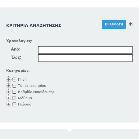
69
Η ΑΝΤΑΛΛΑΓΗ ΤΩΝ ΑΕΡΙΩΝ
71
Η ΠΑΡΑΓΩΓΗ ΤΗΣ ΦΩΝΗΣ
72
ΥΓΙΕΙΝΗ ΤΗΣ ΑΝΑΠΝΟΗΣ
ΚΡΙΤΉΡΙΑ ΑΝΑΖΉΤΗΣΗΣ
73
Ο ΑΕΡΙΣΜΟΣ ΤΩΝ ΚΑΤΟΙΚΙΩΝ
75
Η ΑΣΦΥΞΙΑ
Χρονολογίες:
77
Η ΤΕΧΝΗΤΗ ΑΝΑΠΝΟΗ
Από:
ΚΕΦΑΛΑΙΟ Ε
Έως:
ΤΟ ΑΓΓΕΙΑΚΟ ΣΥΣΤΗΜΑ
ΟΙ ΛΕΙΤΟΥΡΓΙΕΣ ΤΟΥ ΑΓΓΕΙΑΚΟΥ
ΣΥΣΤΗΜΑΤΟΣ
Κατηγορίες:
81
80
ΤΟ ΑΙΜΑ
Πηγή
84
ΤΑ ΟΡΓΑΝΑ ΤΗΣ ΚΥΚΛΟΦΟΡΙΑΣ
Τύπος τεκμηρίου
88
Βαθμίδα εκπαίδευσης
ΟΙ ΔΥΟ ΚΥΚΛΟΦΟΡΙΕΣ
Μάθημα
89
Ο ΜΗΧΑΝΙΣΜΟΣ ΤΗΣ ΚΥΚΛΟΦΟΡΙΑΣ
Γλώσσα
91
ΑΔΕΝΕΣ ΚΑΙ ΕΚΚΡΙΣΕΙΣ
93
ΑΠΕΚΚΡΙΣΕΙΣ
95
ΤΟ ΛΕΜΦΙΚΟ ΣΥΣΤΗΜΑ
ΑΝΤΣΑΛΛΑΓΗ ΤΗΣ ΥΛΗΣ. ΖΩΙΚΗ
ΘΕΡΜΟΤΗΤΑ