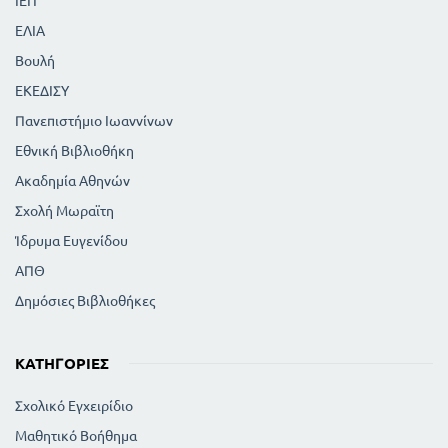
ΙΕΠ
119
ΑΝΩΜΑΛΙΕΣ ΤΗΣ ΟΡΑΣΗΣ
ΕΛΙΑ
20
ΥΓΙΕΙΝΗ ΤΩΝ ΟΦΘΑΛΜΩΝ
Βουλή
122
ΤΟ ΑΙΣΘΗΤΗΡΙΟ ΤΗΣ ΟΣΦΡΗΣΗΣ
123
ΕΚΕΔΙΣΥ
ΥΓΙΕΙΝΗ ΤΗΣ ΟΣΦΡΗΣΗΣ
ΤΟ ΑΙΣΘΗΤΗΡΙΟ ΤΗΣ ΑΚΟΗΣ ΚΑΙ ΤΟΥ ΧΩΡΟΥ
Πανεπιστήμιο Ιωαννίνων
128
126
Ο ΜΗΧΑΝΙΣΜΟΣ ΤΗΣ ΑΚΟΗΣ
Εθνική Βιβλιοθήκη
130
Η ΑΙΣΘΗΣΗ ΤΟΥ ΧΩΡΟΥ
Ακαδημία Αθηνών
130
ΥΓΙΕΙΝΗ ΤΩΝ ΑΥΤΙΩΝ
131
Σχολή Μωραϊτη
ΤΟ ΑΙΣΘΗΤΗΡΙΟ ΤΗΣ ΑΦΗΣ
133
ΤΑ ΒΟΗΘΗΤΙΚΑ ΟΡΓΑΝΑ ΤΟΥ ΔΕΡΜΑΤΟΣ
Ίδρυμα Ευγενίδου
ΤΑ ΔΙΑΦΟΡΑ ΑΙΣΘΗΤΗΡΙΑ ΤΟΥ ΔΕΡΜΑΤΟΣ
ΑΠΘ
136
134
ΆΛΛΕΣ ΛΕΙΤΟΥΡΓΙΕΣ ΤΟΥ ΔΕΡΜΑΤΟΣ
Δημόσιες Βιβλιοθήκες
137
Η ΧΡΟΙΑ ΤΟΥ ΔΕΡΜΑΤΟΣ ΚΑΙ ΟΙ ΦΥΛΕΣ
138
ΥΓΙΕΙΝΗ ΤΟΥ ΔΕΡΜΑΤΟΣ. ΛΟΥΤΡΑ
ΑΕΡΟΛΟΥΤΡΑ. ΗΛΙΟΛΟΥΤΡΑ.
ΚΑΤΗΓΟΡΊΕΣ
ΘΑΛΑΣΣΟΛΟΥΤΡΑ
141
140
ΤΑ ΕΝΔΥΜΑΤΑ
Σχολικό Εγχειρίδιο
ΠΑΓΟΠΛΗΞΙΑ. ΚΡΥΟΠΑΓΗΜΑΤΑ.
ΘΕΡΜΟΠΛΗΞΙΑ
Μαθητικό Βοήθημα