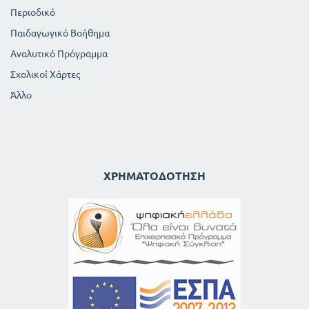
143
142
ΕΓΚΑΥΜΑΤΑ
Περιοδικό
144
ΝΥΓΜΑΤΑ ΕΝΤΟΜΩΝ ΚΤΛ
Παιδαγωγικό Βοήθημα
ΚΕΦΑΛΑΙΟ Η
Αναλυτικό Πρόγραμμα
ΑΥΞΗΣΗ ΤΟΥ ΑΝΘΡΩΠΙΝΟΥ ΣΩΜΑΤΟΣ
ΠΙΝΑΚΑΣ ΜΗΚΟΥΣ ΚΑΙ ΒΑΡΟΥΣ
Σχολικοί Χάρτες
ΕΛΛΗΝΟΠΑΙΔΩΝ
Άλλο
148
ΦΥΣΙΚΗ ΘΩΡΑΚΙΚΗ ΠΕΡΙΜΕΤΡΟΣ
ΕΛΛΗΝΟΠΑΙΔΩΝ
149
ΚΕΦΑΛΑΙΟ Θ
ΜΙΚΡΟΒΙΑ ΚΑΙ ΝΟΣΗΜΑΤΑ
ΧΡΗΜΑΤΟΔΌΤΗΣΗ
150
ΠΑΡΑΣΙΤΑ ΚΑΙ ΜΙΚΡΟΒΙΑ
151
ΤΑ ΝΟΣΗΜΑΤΑ ΚΑΙ Η ΜΕΤΑΔΟΣΗ ΤΟΥΣ
154
ΤΑ ΠΡΟΦΥΛΑΚΤΙΚΑ ΜΕΤΡΑ
ΑΝΟΣΙΑ. ΕΜΒΟΛΙΑ. ΟΡΟΙ. ΒΙΟΘΕΡΑΠΕΥΤΙΚΑ
157
156
Η ΠΕΡΙΠΟΙΗΣΗ ΤΟΥ ΑΡΡΩΣΤΟΥ
159
ΤΟ ΟΙΚΟΓΕΝΕΙΑΚΟ ΦΑΡΜΑΚΕΙΟ
160
ΜΕΘΟΔΟΙ ΑΠΟΛΥΜΑΝΣΕΩΣ
162
ΕΠΙΛΟΓΟΣ