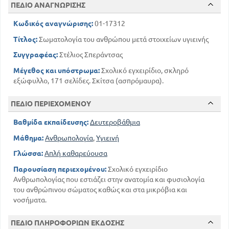
ΠΕΔΙΟ ΑΝΑΓΝΩΡΙΣΗΣ
24
Ο ΣΚΕΛΕΤΟΣ ΤΩΝ ΚΑΤΩ ΑΚΡΩΝ
27
ΔΙΑΣΤΡΕΜΜΑ - ΕΞΑΡΘΡΗΜΑ - ΚΑΤΑΓΜΑ
Κωδικός αναγνώρισης:
01-17312
28
ΚΥΦΩΣΗ - ΣΚΟΛΙΩΣΗ
Τίτλος:
Σωματολογία του ανθρώπου μετά στοιχείων υγιεινής
29
ΠΑΡΑΜΟΡΦΩΣΗ ΠΟΔΙΩΝ
Συγγραφέας:
Στέλιος Σπεράντσας
30
ΡΑΧΙΤΙΔΑ
ΚΕΦΑΛΑΙΟ Β
Μέγεθος και υπόστρωμα:
Σχολικό εγχειρίδιο, σκληρό
εξώφυλλο, 171 σελίδες. Σκίτσα (ασπρόμαυρα).
ΤΟ ΜΥΙΚΟ ΣΥΣΤΗΜΑ
31
Η ΚΑΤΑΣΚΕΥΗ ΤΩΝ ΜΥΩΝ
ΠΕΔΙΟ ΠΕΡΙΕΧΟΜΕΝΟΥ
33
ΧΑΡΑΚΤΗΡΙΣΤΙΚΕΣ ΙΔΙΟΤΗΤΕΣ ΤΩΝ ΜΥΩΝ
34
Η ΕΝΕΡΓΕΙΑ ΤΩΝ ΜΥΩΝ
Βαθμίδα εκπαίδευσης:
Δευτεροβάθμια
35
ΟΡΘΟΣΤΑΣΙΑ. ΒΑΔΙΣΜΑ. ΔΡΟΜΟΣ. ΑΛΜΑ
Μάθημα:
Ανθρωπολογία
,
Υγιεινή
36
ΣΩΜΑΤΙΚΕΣ ΑΣΚΗΣΕΙΣ
Γλώσσα:
Απλή καθαρεύουσα
ΚΕΦΑΛΑΙΟ Γ
ΤΟ ΠΕΠΤΙΚΟ ΣΥΣΤΗΜΑ
Παρουσίαση περιεχομένου:
Σχολικό εγχειρίδιο
39
Ανθρωπολογίας που εστιάζει στην ανατομία και φυσιολογία
ΟΙ ΤΡΟΦΕΣ ΚΑΙ Η ΠΕΨΗ
του ανθρώπινου σώματος καθώς και στα μικρόβια και
40
ΟΙ ΟΡΓΑΝΙΚΕΣ ΘΡΕΠΤΙΚΕΣ ΟΥΣΙΕΣ
νοσήματα.
41
ΟΙ ΒΙΤΑΜΙΝΕΣ
42
ΟΙ ΑΝΟΡΓΑΝΕΣ ΘΡΕΠΤΙΚΕΣ ΟΥΣΙΕΣ
ΠΕΔΙΟ ΠΛΗΡΟΦΟΡΙΩΝ ΕΚΔΟΣΗΣ
43
ΟΙ ΚΥΡΙΟΤΕΡΕΣ ΤΡΟΦΕΣ