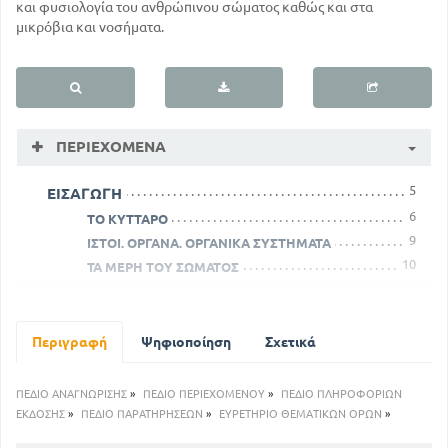
και φυσιολογία του ανθρώπινου σώματος καθώς και στα
μικρόβια και νοσήματα.
ΠΕΡΙΕΧΌΜΕΝΑ
5
ΕΙΣΑΓΩΓΗ
6
ΤΟ ΚΥΤΤΑΡΟ
9
ΙΣΤΟΙ. ΟΡΓΑΝΑ. ΟΡΓΑΝΙΚΑ ΣΥΣΤΗΜΑΤΑ
10
ΤΑ ΜΕΡΗ ΤΟΥ ΣΩΜΑΤΟΣ
ΚΕΦΑΛΑΙΟ Α'
ΤΟ ΟΣΤΙΚΟ ΣΥΣΤΗΜΑ - ΣΚΕΛΕΤΟΣ
12
Περιγραφή
Η ΚΑΤΑΣΚΕΥΗ ΤΩΝ ΟΣΤΩΝ
Ψηφιοποίηση
Σχετικά
14
Η ΣΥΝΔΕΣΗ ΤΩΝ ΟΣΤΩΝ
15
Ο ΣΚΕΛΕΤΟΣ ΤΗΣ ΚΕΦΑΛΗΣ
ΠΕΔΙΟ ΑΝΑΓΝΩΡΙΣΗΣ
»
ΠΕΔΙΟ ΠΕΡΙΕΧΟΜΕΝΟΥ
»
ΠΕΔΙΟ ΠΛΗΡΟΦΟΡΙΩΝ
18
Ο ΣΚΕΛΕΤΟΣ ΤΟΥ ΚΟΡΜΟΥ
ΕΚΔΟΣΗΣ
»
ΠΕΔΙΟ ΠΑΡΑΤΗΡΗΣΕΩΝ
»
ΕΥΡΕΤΗΡΙΟ ΘΕΜΑΤΙΚΩΝ ΟΡΩΝ
»
21
Ο ΣΚΕΛΕΤΟΣ ΤΩΝ ΑΝΩ ΑΚΡΩΝ