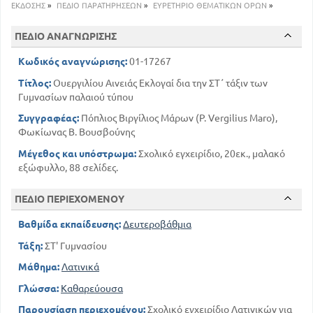
ΕΚΔΟΣΗΣ
»
ΠΕΔΙΟ ΠΑΡΑΤΗΡΗΣΕΩΝ
»
ΕΥΡΕΤΗΡΙΟ ΘΕΜΑΤΙΚΩΝ ΟΡΩΝ
»
ΠΕΔΙΟ ΑΝΑΓΝΩΡΙΣΗΣ
Κωδικός αναγνώρισης:
01-17267
Τίτλος:
Ουεργιλίου Αινειάς Εκλογαί δια την ΣΤ΄ τάξιν των
Γυμνασίων παλαιού τύπου
Συγγραφέας:
Πόπλιος Βιργίλιος Μάρων (P. Vergilius Maro),
Φωκίωνας Β. Βουσβούνης
Μέγεθος και υπόστρωμα:
Σχολικό εγχειρίδιο, 20εκ., μαλακό
εξώφυλλο, 88 σελίδες.
ΠΕΔΙΟ ΠΕΡΙΕΧΟΜΕΝΟΥ
Βαθμίδα εκπαίδευσης:
Δευτεροβάθμια
Τάξη:
ΣΤ' Γυμνασίου
Μάθημα:
Λατινικά
Γλώσσα:
Καθαρεύουσα
Παρουσίαση περιεχομένου:
Σχολικό εγχειρίδιο Λατινικών για