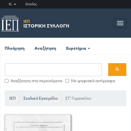
EL
Είσοδος
ΙΕΠ
Toggl
ΙΣΤΟΡΙΚΉ ΣΥΛΛΟΓΉ
navig
Πλοήγηση
Αναζήτηση
Ευρετήρια
Αναζήτηση στα περιεχόμενα
Με ψηφιακά αντίγραφα
ΙΕΠ
Σχολικό Εγχειρίδιο
ΣΤ' Γυμνασίου