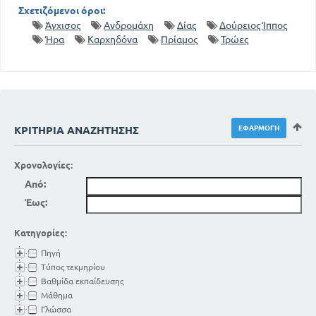
Σχετιζόμενοι όροι:
Άγχισος
Ανδρομάχη
Δίας
Δούρειος Ίππος
Ήρα
Καρχηδόνα
Πρίαμος
Τρώες
ΚΡΙΤΉΡΙΑ ΑΝΑΖΉΤΗΣΗΣ
Χρονολογίες:
Από:
Έως:
Κατηγορίες:
Πηγή
Τύπος τεκμηρίου
Βαθμίδα εκπαίδευσης
Μάθημα
Γλώσσα