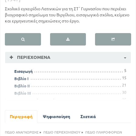
Σχολικό εγχειρίδιο Λατινικών για τη ΣΤ΄ Γυμνασίου που περιέχει
βιογραφικό σημείωμα του Βιργίλιου, εισαγωγικά σχόλια, κείμενο
και ερμηνευτικές σημειώσεις στo έργο.
ΠΕΡΙΕΧΌΜΕΝΑ
5
Eισαγωγή
15
Βιβλίο I
21
Bιβλίο ΙΙ
30
Βιβλίο ΙΙΙ
35
Ερμηνευτικές σημειώσεις
Περιγραφή
Ψηφιοποίηση
Σχετικά
ΠΕΔΙΟ ΑΝΑΓΝΩΡΙΣΗΣ
»
ΠΕΔΙΟ ΠΕΡΙΕΧΟΜΕΝΟΥ
»
ΠΕΔΙΟ ΠΛΗΡΟΦΟΡΙΩΝ