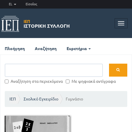
EL
Είσοδος
ΙΕΠ
Toggl
ΙΣΤΟΡΙΚΉ ΣΥΛΛΟΓΉ
navig
Πλοήγηση
Αναζήτηση
Ευρετήρια
Αναζήτηση στα περιεχόμενα
Με ψηφιακά αντίγραφα
ΙΕΠ
Σχολικό Εγχειρίδιο
Γυμνάσιο