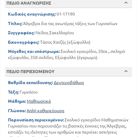
ΠΕΔΙΟ ΑΝΑΓΝΩΡΙΣΗΣ
126
104
ΠΙΝΑΚΑΣ ΤΙΜΩΝ ΣΥΝΑΡΤΗΣΕΩΣ
ΠΕΡΙ ΑΝΙΣΟΤΗΤΩΝ ΠΡΩΤΟΥ ΒΑΘΜΟΥ ΜΕ ΈΝΑ
Κωδικός αναγνώρισης:
01-17190
ΑΓΝΩΣΤΟ
Τίτλος:
Άλγεβρα δια τας ανωτέρας τάξεις των Γυμνασίων
133
ΚΕΦ 4
Συγγραφέας:
Νείλος Σακελλαρίου
138
ΣΥΣΤΗΜΑΤΑ ΕΞΙΣΩΣΕΩΝ ΠΡΩΤΟΥ ΒΑΘΜΟΥ
Εικονογράφος:
Τάσος Χατζής (εξώφυλλο)
ΓΡΑΦΙΚΗ ΛΥΣΗ ΣΥΣΤΗΜΑΤΟΣ ΔΥΟ ΕΞΙΣΩΣΕΩΝ Α'
ΒΑΘΜΟΥ ΜΕ ΔΥΟ ΑΓΝΩΣΤΟΥΣ
Μέγεθος και υπόστρωμα:
Σχολικό εγχειρίδιο, 20εκ., σκληρό
165
149
εξώφυλλο, 358 σελίδες. Εξώφυλλο (έγχρωμο).
ΠΕΡΙΛΗΨΗ ΠΕΡΙΕΧΟΜΕΝΩΝ
ΚΕΦ 5
ΠΕΔΙΟ ΠΕΡΙΕΧΟΜΕΝΟΥ
168
ΠΕΡΙ ΤΩΝ ΡΙΖΩΝ ΣΧΕΤΙΚΩΝ ΑΡΙΘΜΩΝ
182
ΠΕΡΙ ΑΣΥΜΜΕΤΡΩΝ ΑΡΙΘΜΩΝ
Βαθμίδα εκπαίδευσης:
Δευτεροβάθμια
ΚΕΦ 6
Τάξη:
Γυμνάσιο
192
ΠΕΡΙ ΕΞΙΣΩΣΕΩΝ ΔΕΥΤΕΡΟΥ ΒΑΘΜΟΥ
Μάθημα:
Μαθηματικά
ΕΥΡΕΣΗ ΤΡΙΩΝΥΜΟΥ Β ΒΑΘΜΟΥ ΕΚ ΤΩΝ ΡΙΖΩΝ
ΑΥΤΟΥ
Γλώσσα:
Απλή καθαρεύουσα
226
203
ΠΕΡΙΛΗΨΗ ΠΕΡΙΕΧΟΜΕΝΩΝ
Παρουσίαση περιεχομένου:
Σχολικό εγχειρίδιο Μαθηματικών
ΚΕΦ 7
Γυμνασίου που παρουσιάζει τις βασικές έννοιες της Άλγεβρας,
ΕΞΙΣΩΣΕΙΣ ΑΝΑΓΟΜΕΝΕΣ ΣΕ ΕΞΙΣΩΣΕΙΣ Β' ΒΑΘΜΟΥ
εστιάζει τις ιδιότητες των αριθμών και περιέχει ασκήσεις
240
228
ΕΞΙΣΩΣΕΙΣ ΔΙΩΝΥΜΟΙ