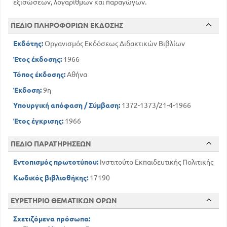
εξισώσεων, λογαρίθμων και παραγώγων.
255
ΠΡΟΒΛΗΜΑΤΑ ΓΕΝΙΚΑ
ΚΕΦ 8
ΠΕΔΙΟ ΠΛΗΡΟΦΟΡΙΩΝ ΕΚΔΟΣΗΣ
263
ΠΕΡΙ ΠΡΟΟΔΩΝ - ΠΡΟΟΔΟΙ ΑΡΙΘΜΗΤΙΚΕΣ
Εκδότης:
Οργανισμός Εκδόσεως Διδακτικών Βιβλίων
286
ΠΕΡΙ ΛΟΓΑΡΙΘΜΙΚΩΝ ΠΙΝΑΚΩΝ
Έτος έκδοσης:
1966
302
ΠΡΟΒΛΗΜΑΤΑ ΧΡΕΩΛΥΣΙΑΣ
ΚΕΦ 9
Τόπος έκδοσης:
Αθήνα
ΙΔΙΟΤΗΤΕΣ ΤΩΝ ΑΠΟΛΥΤΩΝ ΤΙΜΩΝ ΠΡΑΓΜΑΤΙΚΩΝ
Έκδοση:
9η
ΑΡΙΘΜΩΝ
310
Υπουργική απόφαση / Σύμβαση:
1372-1373/21-4-1966
ΠΕΡΙ ΟΡΙΟΥ ΑΘΡΟΙΣΜΑΤΟΣ , ΓΙΝΟΜΕΝΟΥ, ΠΗΛΙΚΟΥ,
Έτος έγκρισης:
1966
ΔΥΝΑΜΕΩΣ ΜΕΤΑΒΛΗΤΩΝ ΠΟΣΟΤΗΤΩΝ
319
ΚΕΦ 10
ΠΕΔΙΟ ΠΑΡΑΤΗΡΗΣΕΩΝ
327
ΠΕΡΙ ΠΑΡΑΓΩΓΩΝ
Εντοπισμός πρωτοτύπου:
Ινστιτούτο Εκπαιδευτικής Πολιτικής
335
ΠΑΡΑΓΩΓΟΙ ΔΙΑΦΟΡΩΝ ΤΑΞΕΩΝ
Κωδικός βιβλιοθήκης:
17190
350
ΧΡΗΣΤΙΜΟΤΗΣ ΑΡΧΙΚΩΝ ΣΥΝΑΡΤΗΣΕΩΝ
ΕΥΡΕΤΗΡΙΟ ΘΕΜΑΤΙΚΩΝ ΟΡΩΝ
Σχετιζόμενα πρόσωπα: