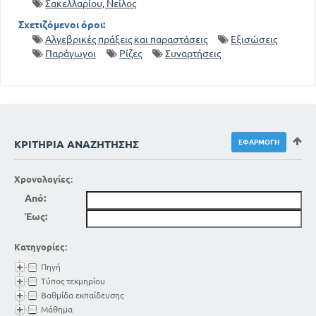
Σακελλαρίου, Νείλος
Σχετιζόμενοι όροι:
Αλγεβρικές πράξεις και παραστάσεις
Εξισώσεις
Παράγωγοι
Ρίζες
Συναρτήσεις
ΚΡΙΤΉΡΙΑ ΑΝΑΖΉΤΗΣΗΣ
Χρονολογίες:
Από:
Έως:
Κατηγορίες:
Πηγή
Τύπος τεκμηρίου
Βαθμίδα εκπαίδευσης
Μάθημα