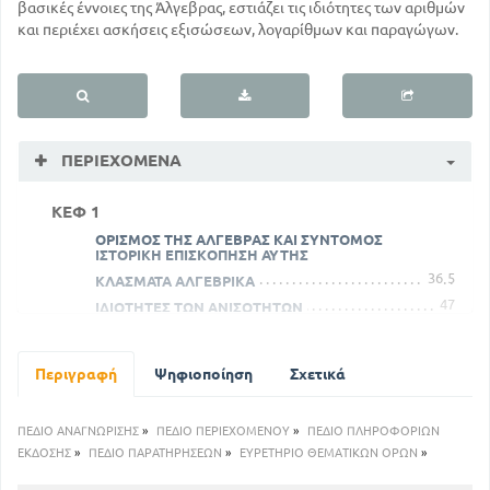
βασικές έννοιες της Άλγεβρας, εστιάζει τις ιδιότητες των αριθμών
και περιέχει ασκήσεις εξισώσεων, λογαρίθμων και παραγώγων.
ΠΕΡΙΕΧΌΜΕΝΑ
ΚΕΦ 1
ΟΡΙΣΜΟΣ ΤΗΣ ΑΛΓΕΒΡΑΣ ΚΑΙ ΣΥΝΤΟΜΟΣ
ΙΣΤΟΡΙΚΗ ΕΠΙΣΚΟΠΗΣΗ ΑΥΤΗΣ
36
5
ΚΛΑΣΜΑΤΑ ΑΛΓΕΒΡΙΚΑ
47
ΙΔΙΟΤΗΤΕΣ ΤΩΝ ΑΝΙΣΟΤΗΤΩΝ
ΚΕΦ 2
52
ΠΕΡΙ ΑΛΓΕΒΡΙΚΩΝ ΠΑΡΑΣΤΑΣΕΩΝ
Περιγραφή
Ψηφιοποίηση
Σχετικά
60
ΠΕΡΙ ΠΟΛΥΩΝΥΜΩΝ
91
ΙΔΙΟΤΗΤΕΣΡΗΤΩΝ ΑΛΓΕΒΡΙΚΩΝ ΚΛΑΣΜΑΤΩΝ
ΠΕΔΙΟ ΑΝΑΓΝΩΡΙΣΗΣ
»
ΠΕΔΙΟ ΠΕΡΙΕΧΟΜΕΝΟΥ
»
ΠΕΔΙΟ ΠΛΗΡΟΦΟΡΙΩΝ
ΚΕΦ 3
ΕΚΔΟΣΗΣ
»
ΠΕΔΙΟ ΠΑΡΑΤΗΡΗΣΕΩΝ
»
ΕΥΡΕΤΗΡΙΟ ΘΕΜΑΤΙΚΩΝ ΟΡΩΝ
»
ΕΞΙΣΩΣΕΙΣ ΠΡΩΤΟΥ ΒΑΘΜΟΥ ΜΕ ΈΝΑ ΑΓΝΩΣΤΟ -
ΟΡΙΣΜΟΙ ΚΑΙ ΙΔΙΟΤΗΤΕΣ ΕΞΙΣΩΣΕΩΝ