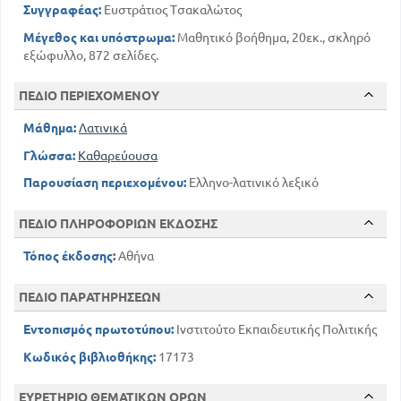
575
Λέξεις από Π
Συγγραφέας:
Ευστράτιος Τσακαλώτος
700
Λέξεις από Ρ
Μέγεθος και υπόστρωμα:
Μαθητικό βοήθημα, 20εκ., σκληρό
706
Λέξεις από Σ
εξώφυλλο, 872 σελίδες.
774
Λέξεις από Τ
802
Λέξεις από Υ
ΠΕΔΙΟ ΠΕΡΙΕΧΟΜΕΝΟΥ
829
Λέξεις από Φ
Μάθημα:
Λατινικά
850
Λέξεις από Χ
Γλώσσα:
Καθαρεύουσα
867
Λέξεις από Ψ
872
Λέξεις από Ω
Παρουσίαση περιεχομένου:
Ελληνο-λατινικό λεξικό
ΠΕΔΙΟ ΠΛΗΡΟΦΟΡΙΩΝ ΕΚΔΟΣΗΣ
Τόπος έκδοσης:
Αθήνα
ΠΕΔΙΟ ΠΑΡΑΤΗΡΗΣΕΩΝ
Εντοπισμός πρωτοτύπου:
Ινστιτούτο Εκπαιδευτικής Πολιτικής
Κωδικός βιβλιοθήκης:
17173
ΕΥΡΕΤΗΡΙΟ ΘΕΜΑΤΙΚΩΝ ΟΡΩΝ