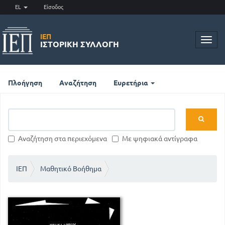
EL
Είσοδος
ΙΕΠ
Toggl
ΙΣΤΟΡΙΚΉ ΣΥΛΛΟΓΉ
navig
Πλοήγηση
Αναζήτηση
Ευρετήρια
Αναζήτηση στα περιεχόμενα
Με ψηφιακά αντίγραφα
ΙΕΠ
Μαθητικό Βοήθημα