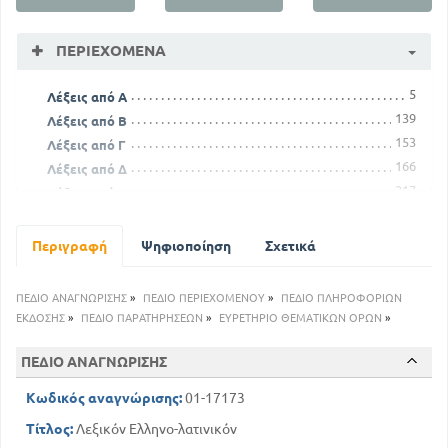
ΠΕΡΙΕΧΌΜΕΝΑ
5
Λέξεις από Α
139
Λέξεις από Β
153
Λέξεις από Γ
166
Λέξεις από Δ
217
Λέξεις από Ε
356
Λέξεις από Ζ
360
Λέξεις από Η
Περιγραφή
Ψηφιοποίηση
Σχετικά
367
Λέξεις από Θ
382
Λέξεις από Ι
ΠΕΔΙΟ ΑΝΑΓΝΩΡΙΣΗΣ
»
ΠΕΔΙΟ ΠΕΡΙΕΧΟΜΕΝΟΥ
»
ΠΕΔΙΟ ΠΛΗΡΟΦΟΡΙΩΝ
394
Λέξεις από Κ
ΕΚΔΟΣΗΣ
»
ΠΕΔΙΟ ΠΑΡΑΤΗΡΗΣΕΩΝ
»
ΕΥΡΕΤΗΡΙΟ ΘΕΜΑΤΙΚΩΝ ΟΡΩΝ
»
469
Λέξεις από Λ
488
ΠΕΔΙΟ ΑΝΑΓΝΩΡΙΣΗΣ
Λέξεις από Μ
528
Λέξεις από Ν
Κωδικός αναγνώρισης:
01-17173
539
Λέξεις από Ξ
Τίτλος:
Λεξικόν Ελληνο-λατινικόν
543
Λέξεις από Ο