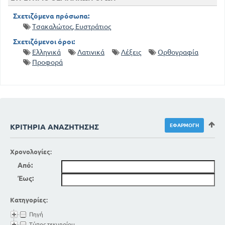
Σχετιζόμενα πρόσωπα:
Τσακαλώτος, Ευστράτιος
Σχετιζόμενοι όροι:
Ελληνικά
Λατινικά
Λέξεις
Ορθογραφία
Προφορά
ΚΡΙΤΉΡΙΑ ΑΝΑΖΉΤΗΣΗΣ
Χρονολογίες:
Από:
Έως:
Κατηγορίες:
Πηγή
Τύπος τεκμηρίου