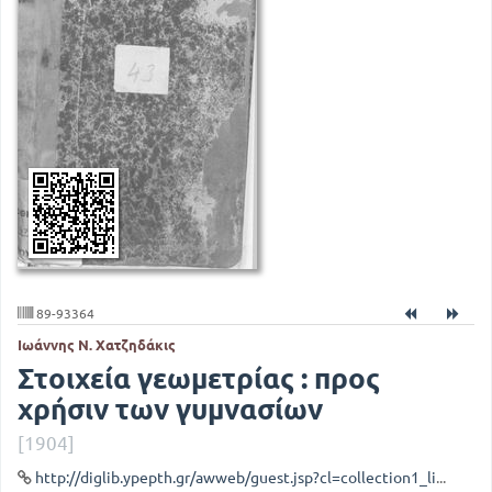
89-93364
Ιωάννης Ν. Χατζηδάκις
Στοιχεία γεωμετρίας : προς
χρήσιν των γυμνασίων
[1904]
http://diglib.ypepth.gr/awweb/guest.jsp?cl=collection1_lib&qt=32&lb_document_id=93364