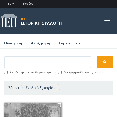
EL
Είσοδος
ΙΕΠ
Toggl
ΙΣΤΟΡΙΚΉ ΣΥΛΛΟΓΉ
navig
Πλοήγηση
Αναζήτηση
Ευρετήρια
Αναζήτηση στα περιεχόμενα
Με ψηφιακά αντίγραφα
Σάμου
Σχολικό Εγχειρίδιο