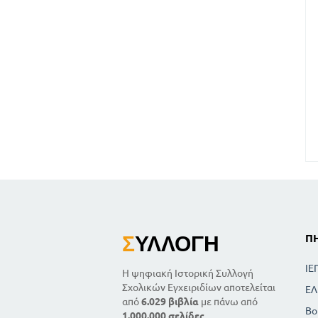
Σ
ΥΛΛΟΓΉ
Π
ΙΕ
Η ψηφιακή Ιστορική Συλλογή
Σχολικών Εγχειριδίων αποτελείται
ΕΛ
από
6.029 βιβλία
με πάνω από
Βο
1.000.000 σελίδες
.