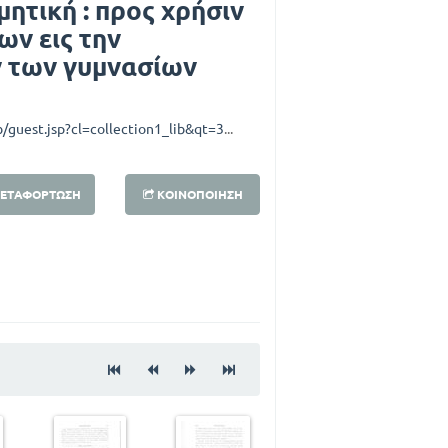
ητική : προς χρήσιν
ν εις την
ν των γυμνασίων
http://diglib.ypepth.gr/awweb/guest.jsp?cl=collection1_lib&qt=32&lb_document_id=91936
ΕΤΑΦΌΡΤΩΣΗ
ΚΟΙΝΟΠΟΊΗΣΗ