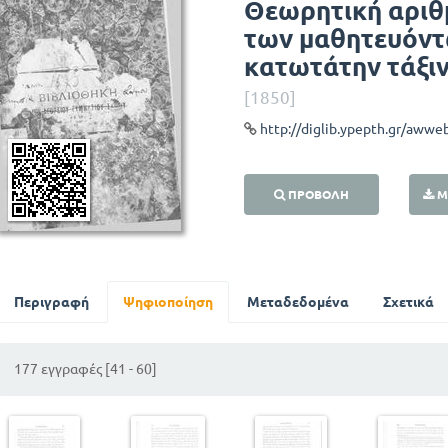
Θεωρητική αριθμ
των μαθητευόντω
κατωτάτην τάξι
[1850]
ΠΡΟΒΟΛΉ
Μ
Περιγραφή
Ψηφιοποίηση
Μεταδεδομένα
Σχετικά
177 εγγραφές [41 - 60]