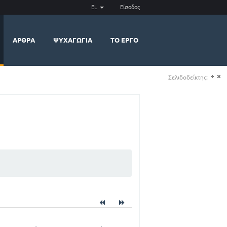
EL
Είσοδος
ΆΡΘΡΑ
ΨΥΧΑΓΩΓΊΑ
ΤΟ ΈΡΓΟ
Σελιδοδείκτης:
(+)
(-)