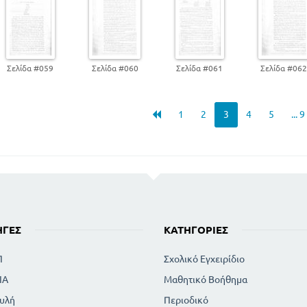
Σελίδα #059
Σελίδα #060
Σελίδα #061
Σελίδα #06
1
2
3
4
5
... 9
ΗΓΈΣ
ΚΑΤΗΓΟΡΊΕΣ
Π
Σχολικό Εγχειρίδιο
ΙΑ
Μαθητικό Βοήθημα
υλή
Περιοδικό