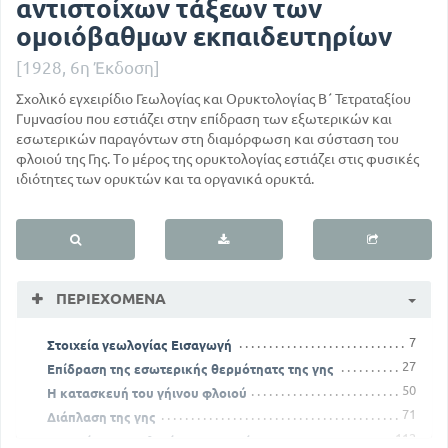
αντιστοίχων τάξεων των
ομοιόβαθμων εκπαιδευτηρίων
[1928, 6η Έκδοση]
Σχολικό εγχειρίδιο Γεωλογίας και Ορυκτολογίας Β΄ Τετραταξίου
Γυμνασίου που εστιάζει στην επίδραση των εξωτερικών και
εσωτερικών παραγόντων στη διαμόρφωση και σύσταση του
φλοιού της Γης. Το μέρος της ορυκτολογίας εστιάζει στις φυσικές
ιδιότητες των ορυκτών και τα οργανικά ορυκτά.
ΠΕΡΙΕΧΌΜΕΝΑ
7
Στοιχεία γεωλογίας Εισαγωγή
27
Επίδραση της εσωτερικής θερμότηατς της γης
50
Η κατασκευή του γήινου φλοιού
71
Διάπλαση της γης
112
Στοιχεία ορυκτολογίας εισαγωγή