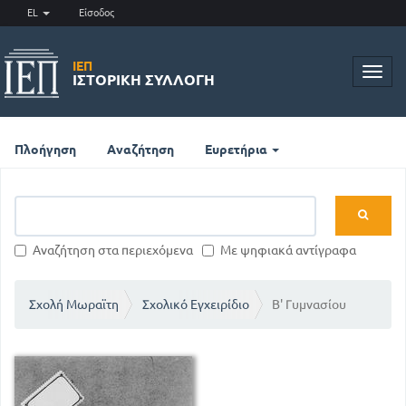
EL
Είσοδος
ΙΕΠ
Toggl
ΙΣΤΟΡΙΚΉ ΣΥΛΛΟΓΉ
navig
Πλοήγηση
Αναζήτηση
Ευρετήρια
Αναζήτηση στα περιεχόμενα
Με ψηφιακά αντίγραφα
Σχολή Μωραϊτη
Σχολικό Εγχειρίδιο
Β' Γυμνασίου